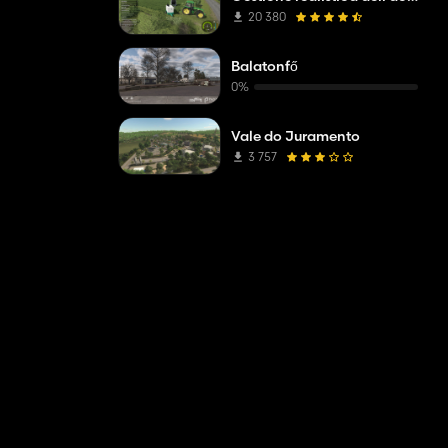
20 380
Balatonfő
0%
Vale do Juramento
3 757