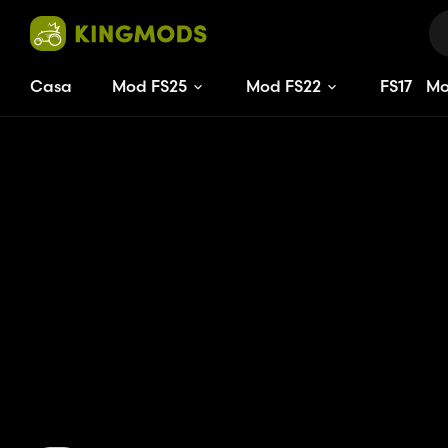
Casa
Mod FS25
Mod FS22
FS
17
M