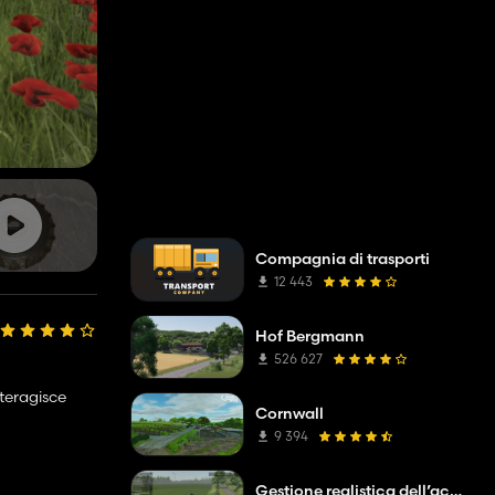
Compagnia di trasporti
12 443
Hof Bergmann
526 627
nteragisce
Cornwall
9 394
Gestione realistica dell’acqua e del suolo (RWSM)