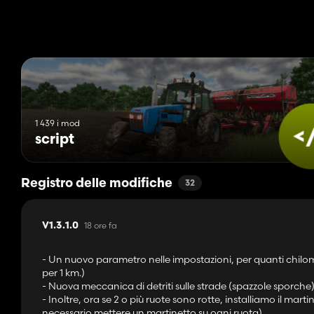
Possibilità di rimuovere la vegetazione nel fango profondo (opz
🛠️ Impostazioni flessibili!
La mod è completamente personalizzabile attraverso il menu di
- accendere/spegnere il sistema fango
- forza dell'effetto viscosità
- influenza della pioggia
- effetti visivi
1 439 i mod
- rimozione della vegetazione
script
- E molto altro ancora. (ci sono più di 20 manopole e interruttori 
SISTEMA DI FORATURA E PRESSIONE PNEUMATICI E MOLTO AL
Registro delle modifiche
32
Buon gioco!
18 ore fa
V1.3.1.0
Vieto l'uso del codice mod al di fuori del sistema. Così come la dis
- Un nuovo parametro nelle impostazioni, per quanti chilomet
per 1 km.)
- Nuova meccanica di detriti sulle strade (spazzole sporche)
- Inoltre, ora se 2 o più ruote sono rotte, installiamo il mart
necessario mettere un martinetto su ogni ruota)