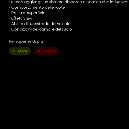
La mod aggiunge un sistema di sporco dinamico che influenza:
- Comportamento delle ruote
- Presa di superficie
- Effetti visivi
- Abilità di fuoristrada del veicolo
- Condizioni dei campi e del suolo
Ogni viaggio sotto la pioggia o su un campo umido comporta il ri
Per saperne di più
⚙️ Caratteristiche principali!!!
server
Console
🟤 Fisica del fango "vera".
Lo sporco viene calcolato dall'umidità in tempo reale!
Le ruote possono:
- scivolare
- Perdere aderenza
- Rimani bloccato nel fango
Più pesante è l'attrezzatura, maggiore è il rischio di rimanere bl
🌱 Interazione con i campi
Il fango si comporta diversamente sui diversi tipi di terreno, ad e