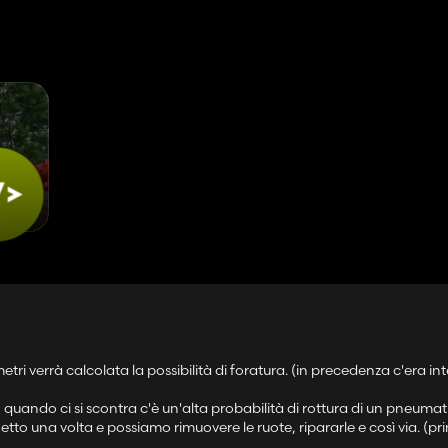
ionale)
 gioco:
diversi)
TRO...
tribuzione su altri siti, non tramite il collegamento dell'autore!
ri verrà calcolata la possibilità di foratura. (in precedenza c'era in
 quando ci si scontra c'è un'alta probabilità di rottura di un pneumat
inetto una volta e possiamo rimuovere le ruote, ripararle e così via. (p