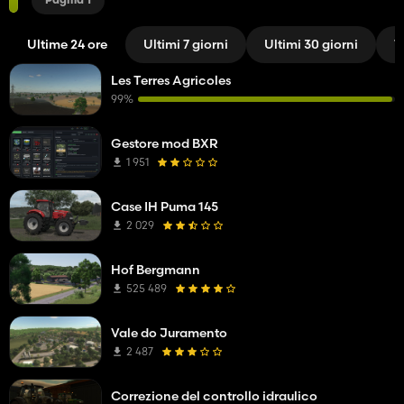
Pagina 1
Ultime 24 ore
Ultimi 7 giorni
Ultimi 30 giorni
T
Les Terres Agricoles
99%
Gestore mod BXR
1 951
Case IH Puma 145
2 029
Hof Bergmann
525 489
Vale do Juramento
2 487
Correzione del controllo idraulico