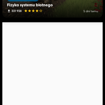
Fizyka systemu błotnego
331 938
5 dni temu