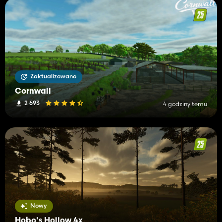
Zaktualizowano
Cornwall
2 693
4 godziny temu
Nowy
Hobo's Hollow 4x