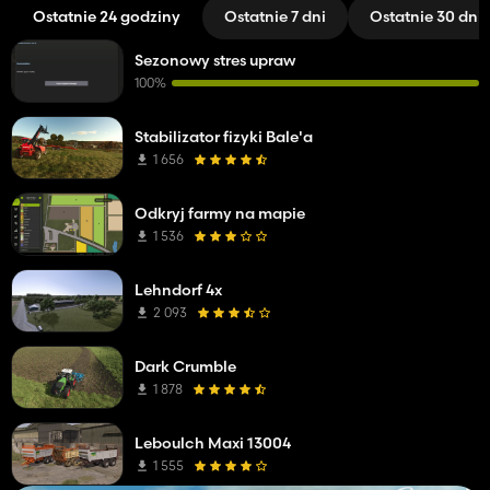
Ostatnie 24 godziny
Ostatnie 7 dni
Ostatnie 30 dni
Sezonowy stres upraw
100%
Stabilizator fizyki Bale'a
1 656
Odkryj farmy na mapie
1 536
Lehndorf 4x
2 093
Dark Crumble
1 878
Leboulch Maxi 13004
1 555