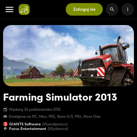
Zaloguj sie
Farming Simulator 2013
Wydany 25 października 2012
Dostępne na PC, Mac, PS5, Xbox X/S, PS4, Xbox One
GIANTS Software
(Wywoływacz)
Focus Entertainment
(Wydawca)