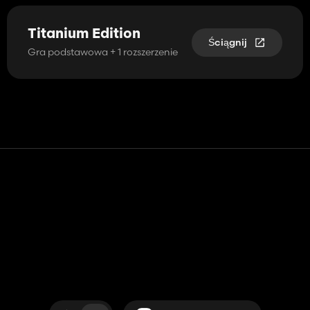
Titanium Edition
Ściągnij
Gra podstawowa + 1 rozszerzenie
Kontakt
Pomoc
Warunki usługi
Polityka prywatności
Zarządzaj plikami cookie