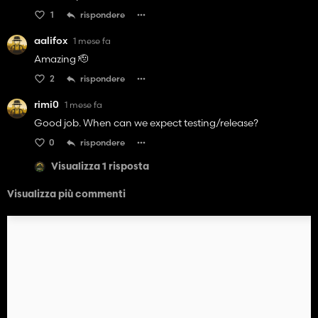
1
rispondere
aalifox
1 mese fa
Amazing 🫡
2
rispondere
rimi0
1 mese fa
Good job. When can we expect testing/release?
0
rispondere
Visualizza 1 risposta
Visualizza più commenti