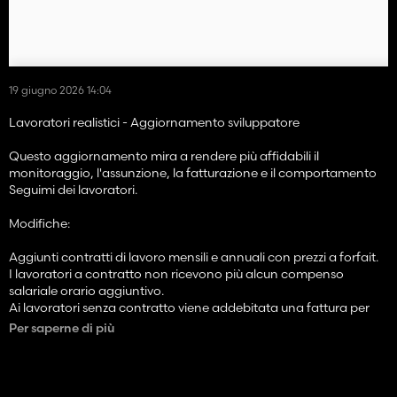
19 giugno 2026 14:04
Lavoratori realistici - Aggiornamento sviluppatore
Questo aggiornamento mira a rendere più affidabili il
monitoraggio, l'assunzione, la fatturazione e il comportamento
Seguimi dei lavoratori.
Modifiche:
Aggiunti contratti di lavoro mensili e annuali con prezzi a forfait.
I lavoratori a contratto non ricevono più alcun compenso
salariale orario aggiuntivo.
Ai lavoratori senza contratto viene addebitata una fattura per
ogni ora di gioco dopo aver iniziato a lavorare.
Per saperne di più
Il menu ESC ora mostra il contratto del lavoratore e lo stato
lavorativo.
L'HUD di assunzione ora blocca l'assunzione di nuovo dello
stesso lavoratore mentre è già occupato.