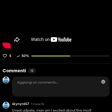
Miglioramento del rilevamento dei lavoratori attivi grazie a un
migliore monitoraggio del lavoro/veicolo tramite intelligenza
artificiale.
Migliorata la logica di eliminazione dell'eliminazione per i
lavoratori in attesa, che seguono, diretti al veicolo e che
lavorano attivi.
Aggiunta la modalità Seguimi.
Seguimi ora utilizza il percorso breadcrumb con un fallback di
seguito diretto in modo che i lavoratori possano spostarsi di
nuovo in modo affidabile.
Aggiunto test anticipato di collisione/evitamento del muro per i
follower.
5
50%
Icona del menu ESC e grafica del menu lavoratore aggiornati.
Commenti
12
Questo è ancora in fase di sviluppo, quindi il feedback è
apprezzato.
skynyrd47
1 mese fa
Great udpate, man am I excited about this mod!