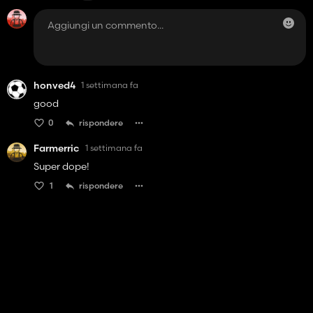
honved4
1 settimana fa
good
0
rispondere
Farmerric
1 settimana fa
Super dope!
1
rispondere