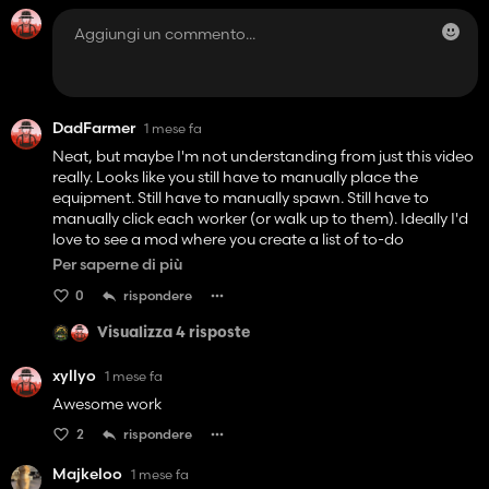
DadFarmer
1 mese fa
Neat, but maybe I'm not understanding from just this video
really. Looks like you still have to manually place the
equipment. Still have to manually spawn. Still have to
manually click each worker (or walk up to them). Ideally I'd
love to see a mod where you create a list of to-do
operations for each day (maybe a week at a time in game)
Per saperne di più
and each day at a set hour for the day, the workers get
0
rispondere
their equipment and go to the field needed, then bring the
equipment back at the end of the day.
Visualizza 4 risposte
Not sure this one accomplishes that, unless I'm missing
xyllyo
1 mese fa
something.
Awesome work
2
rispondere
Majkeloo
1 mese fa