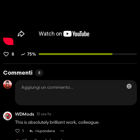
Il tipo di compito
Il trattore o il veicolo
L'attrezzo richiesto
Il punto di passaggio AutoDrive
Il metodo del viaggio
Courseplay o l'aiutante del gioco base
Cosa dovrebbe fare il lavoratore dopo aver finito
Il lavoratore può raggiungere a piedi il veicolo selezionato,
guidare fino all'attrezzo utilizzando AutoDrive, passare a un
8
75%
sistema di attacco locale quando si avvicina, collegare
l'attrezzatura e raggiungere il punto di lavoro selezionato.
Commenti
8
Il punto di passaggio AutoDrive viene utilizzato come punto di
partenza del Courseplay. Una volta che il lavoratore raggiunge il
punto di passaggio, il mod rileva il campo sotto il veicolo e
genera il percorso per il campo corretto.
Le attuali opzioni di lavoro sul campo includono la coltivazione,
l'aratura, la semina, la concimazione, lo spargimento della calce,
WDMods
10 ore fa
la rimozione delle erbacce, la rullatura, la falciatura, lo
This is absolutely brilliant work, colleague.
spandimento, l'andanatura, la raccolta e la raccolta delle pietre.
1
rispondere
Una volta completato il lavoro, il lavoratore può riportare