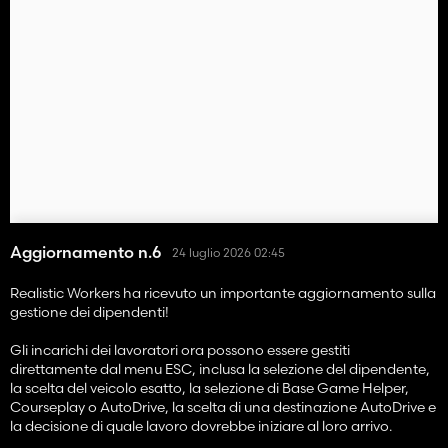
dalla raccolta delle attrezzature fino alla restituzione e al
parcheggio di tutto una volta terminato il lavoro.
Aggiornamento n.6
24 luglio 2026 02:45
Realistic Workers ha ricevuto un importante aggiornamento sulla
gestione dei dipendenti!
Gli incarichi dei lavoratori ora possono essere gestiti
direttamente dal menu ESC, inclusa la selezione del dipendente,
la scelta del veicolo esatto, la selezione di Base Game Helper,
Courseplay o AutoDrive, la scelta di una destinazione AutoDrive e
la decisione di quale lavoro dovrebbe iniziare al loro arrivo.