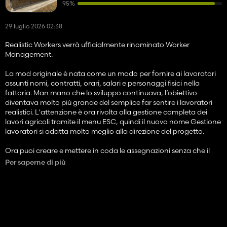
95%
29 luglio 2026 02:38
Realistic Workers verrà ufficialmente rinominato Worker
Management.
La mod originale è nata come un modo per fornire ai lavoratori
assunti nomi, contratti, orari, salari e personaggi fisici nella
fattoria. Man mano che lo sviluppo continuava, l’obiettivo
diventava molto più grande del semplice far sentire i lavoratori
realistici. L'attenzione è ora rivolta alla gestione completa dei
lavori agricoli tramite il menu ESC, quindi il nuovo nome Gestione
lavoratori si adatta molto meglio alla direzione del progetto.
Ora puoi creare e mettere in coda le assegnazioni senza che il
lavoratore inizi immediatamente. Una volta pianificata l'attività,
Per saperne di più
puoi aprire la pagina Lavori attivi e avviarla manualmente
quando sei pronto.
Per il lavoro sul campo è possibile selezionare:
Il lavoratore