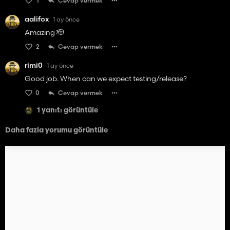
1
Cevap vermek
aalifox
1 ay önce
Amazing 🫡
2
Cevap vermek
rimi0
1 ay önce
Good job. When can we expect testing/release?
0
Cevap vermek
1 yanıtı görüntüle
Daha fazla yorumu görüntüle