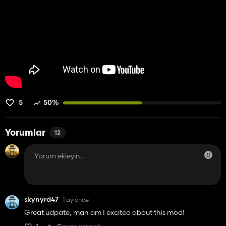
Bekleyen, takip eden, araca giden ve aktif çalışan işçiler için
iyileştirilmiş Silme işten çıkarma mantığı.
Beni Takip Et modu eklendi.
Follow Me artık doğrudan takip geri dönüşüyle ​​kırıntı yolunu
kullanıyor, böylece çalışanlar yeniden güvenilir bir şekilde hareket
edebiliyor.
Takipçiler için erken çarpışma/duvardan kaçınma testi eklendi.
ESC menü simgesi ve çalışan menüsü görselleri güncellendi.
Bu hala bir gelişmedir, bu nedenle geri bildirim takdire şayandır.
5
50%
Yorumlar
12
skynyrd47
1 ay önce
Great udpate, man am I excited about this mod!