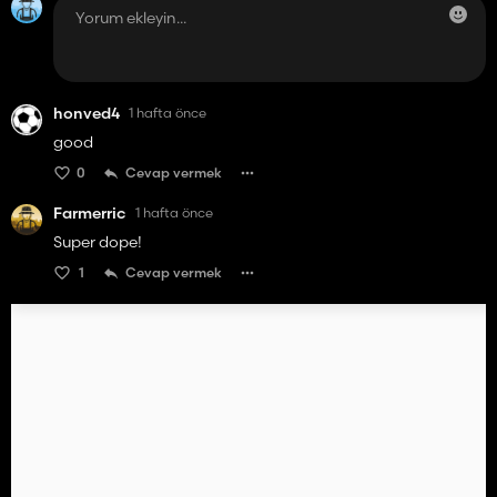
honved4
1 hafta önce
good
0
Cevap vermek
Farmerric
1 hafta önce
Super dope!
1
Cevap vermek