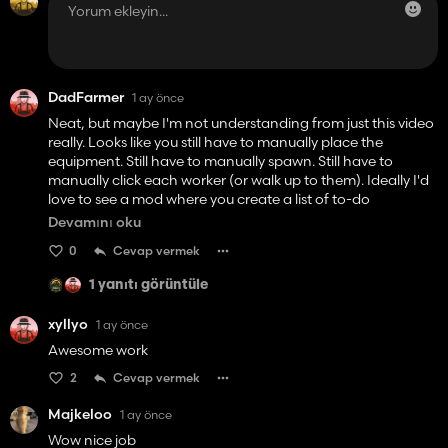
DadFarmer
1 ay önce
Neat, but maybe I'm not understanding from just this video
really. Looks like you still have to manually place the
equipment. Still have to manually spawn. Still have to
manually click each worker (or walk up to them). Ideally I'd
love to see a mod where you create a list of to-do
operations for each day (maybe a week at a time in game)
Devamını oku
and each day at a set hour for the day, the workers get
0
Cevap vermek
their equipment and go to the field needed, then bring the
equipment back at the end of the day.
1 yanıtı görüntüle
Not sure this one accomplishes that, unless I'm missing
xyllyo
1 ay önce
something.
Awesome work
2
Cevap vermek
Majkeloo
1 ay önce
Wow nice job