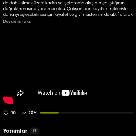
da dahil olmak üzere kadro ve işçi atama akışının çalıştığının
doğrulanmasına yardımcı oldu. Çalışanların kayıtlı kimlikleriyle
daha iyi eşleşebilmesi için kıyafet ve giyim sistemini de aktif olarak
test ediyorum ancak bu kısım hâlâ deneysel ve yayınlanmadan
Devamını oku
önce değişebilir.
Bu henüz erken bir alfa aşamasında olduğundan sistem
geliştirilirken bazı görsel sorunlar, kıyafet uyumsuzlukları ve yapay
zeka davranışında tuhaflıklar bekleniyor. Amaç, işe alınan
çalışanların çiftliğinizde daha gerçekçi, kişisel ve tutarlı
hissetmelerini sağlamaktır.
Geliştirmeyi takip eden ve bu ilk yapıların test edilmesine yardımcı
olan herkese teşekkür ederiz.
10
20%
Yorumlar
13