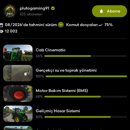
plutogaming91
Abone
325 aboneleri
08/2026'de tahmini sürüm
75%
Komut dosyaları
12 002
Cab Cinematic
56%
Gerçekçi su ve toprak yönetimi
100%
Motor Bakım Sistemi (EMS)
68%
Gelişmiş Hasar Sistemi
80%