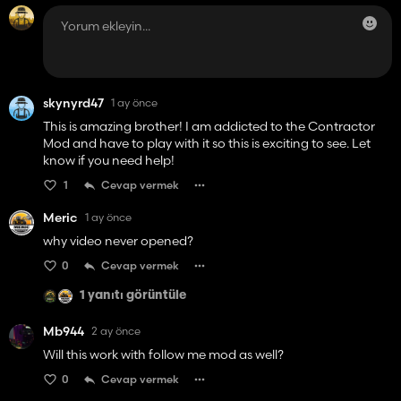
skynyrd47
1 ay önce
This is amazing brother! I am addicted to the Contractor
Mod and have to play with it so this is exciting to see. Let
know if you need help!
1
Cevap vermek
Meric
1 ay önce
why video never opened?
0
Cevap vermek
1 yanıtı görüntüle
Mb944
2 ay önce
Will this work with follow me mod as well?
0
Cevap vermek