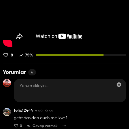
İşçi
Görev türü
Traktör veya araç
Gerekli uygulama
AutoDrive ara noktası
Seyahat yöntemi
Ders oyunu veya temel oyun yardımcısı
İşçinin işini bitirdikten sonra yapması gerekenler
İşçi seçilen araca yürüyebilir, AutoDrive'ı kullanarak ekipmana
gidebilir, yaklaştığında yerel bir bağlantı sistemine geçebilir,
8
75%
ekipmanı bağlayabilir ve seçilen çalışma geçiş noktasına seyahat
edebilir.
Yorumlar
6
AutoDrive yol noktası Courseplay başlangıç ​​konumu olarak
kullanılır. İşçi bu ara noktaya ulaştığında mod, aracın altındaki
alanı algılar ve doğru alan için rotayı oluşturur.
Mevcut saha çalışması seçenekleri arasında ekim, çiftçilik, tohum
ekimi, gübreleme, kireç serpme, yabani otların uzaklaştırılması,
silindirleme, biçme, ot toplama, yığın oluşturma, hasat ve taş
felix12444
4 gün önce
toplama yer almaktadır.
geht das dan auch mit lkws?
İş tamamlandığında işçi, aleti kayıtlı depolama yerine geri
0
Cevap vermek