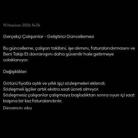
19 Haziran 2026 14:04
Gerçekçi Çalışanlar - Geliştirici Güncellemesi
Bu güncelleme, çalışan takibini, işe alımını, faturalandırmasını ve
Beni Takip Et davranışını daha güvenilir hale getirmeye
odaklanıyor.
Değişiklikler:
Götürü fiyatla aylık ve yıllık işçi sözleşmeleri eklendi.
Sözleşmeli işçiler artık ekstra saat ücreti almıyor.
Sözleşmesiz çalışanlar çalışmaya başladıktan sonra oyun içi saat
başına bir kez faturalandırılır.
ESC menüsü artık işçi sözleşmesini ve çalışma durumunu
Devamını oku
gösteriyor.
H'nin HUD'u işe alması artık aynı işçinin zaten meşgulken tekrar
işe alınmasını engelliyor.
Daha iyi AI iş/araç takibi kullanılarak iyileştirilmiş aktif çalışan
tespiti.