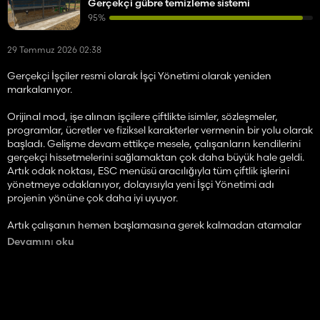
Gerçekçi gübre temizleme sistemi
95%
29 Temmuz 2026 02:38
Gerçekçi İşçiler resmi olarak İşçi Yönetimi olarak yeniden
markalanıyor.
Orijinal mod, işe alınan işçilere çiftlikte isimler, sözleşmeler,
programlar, ücretler ve fiziksel karakterler vermenin bir yolu olarak
başladı. Gelişme devam ettikçe mesele, çalışanların kendilerini
gerçekçi hissetmelerini sağlamaktan çok daha büyük hale geldi.
Artık odak noktası, ESC menüsü aracılığıyla tüm çiftlik işlerini
yönetmeye odaklanıyor, dolayısıyla yeni İşçi Yönetimi adı
projenin yönüne çok daha iyi uyuyor.
Artık çalışanın hemen başlamasına gerek kalmadan atamalar
oluşturabilir ve sıraya koyabilirsiniz. Görev planlandıktan sonra
Devamını oku
Etkin İşler sayfasını açabilir ve hazır olduğunuzda bunu manuel
olarak başlatabilirsiniz.
Saha çalışması için şunları seçebilirsiniz: