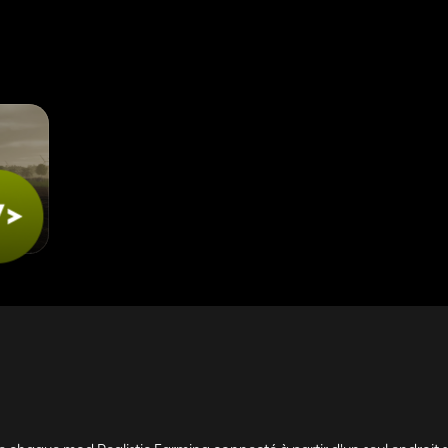
================
================
tre est strictement interdite.
================