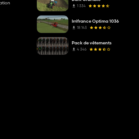
ation
1 334
Irrifrance Optima 1036
18 143
Pack de vêtements
4 346
se en charge
enu, Mod
s (avec