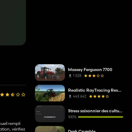
Massey Ferguson 7700
1 328
Realistic RayTracing Reshade Preset
443 642
Stress saisonnier des cultures
100%
ueil rempli
tion, vérifiez
Dark Crumble