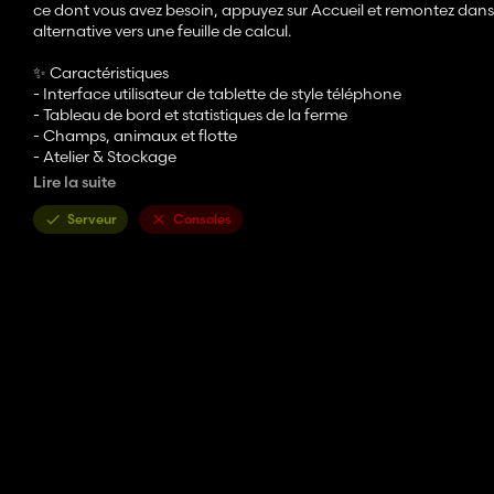
ce dont vous avez besoin, appuyez sur Accueil et remontez dans 
alternative vers une feuille de calcul.
✨ Caractéristiques
- Interface utilisateur de tablette de style téléphone
- Tableau de bord et statistiques de la ferme
- Champs, animaux et flotte
- Atelier & Stockage
- Production et contrats
Lire la suite
- Applications de mod à détection automatique
- Entièrement personnalisable
Serveur
Consoles
- Multijoueur et 26 langues
🎮 Contrôles
- Ouvrir/fermer la tablette : T
- Tout le reste se fait en appuyant et en cliquant, comme sur une
Notez que la tablette lit uniquement vos données de jeu et ne m
s'affiche d'elle-même, sans configuration ni ordre de chargemen
S'intègre automatiquement avec : Faveur des PNJ, Engrais du sol
d'impôt, Dynamique du marché, Coûts des travailleurs, Personn
RoleplayPhone).