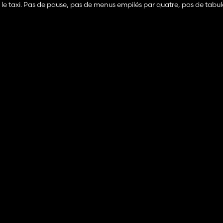
le taxi. Pas de pause, pas de menus empilés par quatre, pas de tabul
 vraie tablette
odifie jamais votre sauvegarde, et que toute application de mod pri
t à craindre !
, Sentinelle de terrain, Stress des cultures saisonnières, Mod de rev
el (Pro-Staff), Événements mondiaux aléatoires, UsedPlus et Facture