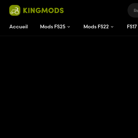
Accueil
Mods FS25
Mods FS22
FS
17