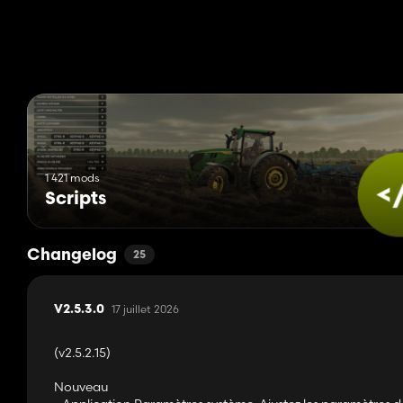
====================================================
Dépôt GitHub :
https://github.com/Realistic-Farming/FS25_FarmTablet
====================================================
AVIS DE COPYRIGHT :
Tous droits réservés. Redistribution, copie,
toute modification ou revendication de ce mod comme étant le vô
Auteur original : TisonK
====================================================
1 421 mods
Scripts
Changelog
25
17 juillet 2026
V2.5.3.0
(v2.5.2.15)
Nouveau