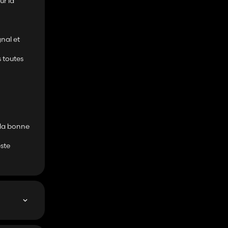
ur la
gnal et
s toutes
e la bonne
ste