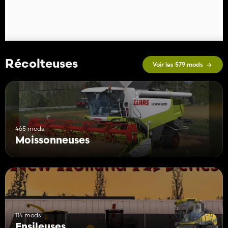
Récolteuses
Voir les 579 mods
465 mods
Moissonneuses
114 mods
Ensileuses