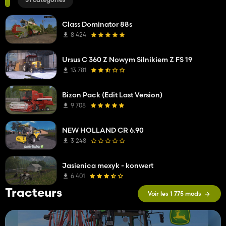
31 catégories
Class Dominator 88s
8 424
Ursus C 360 Z Nowym Silnikiem Z FS 19
13 781
Bizon Pack (Edit Last Version)
9 708
NEW HOLLAND CR 6.90
3 248
Jasienica mexyk - konwert
6 401
Tracteurs
Voir les 1 775 mods