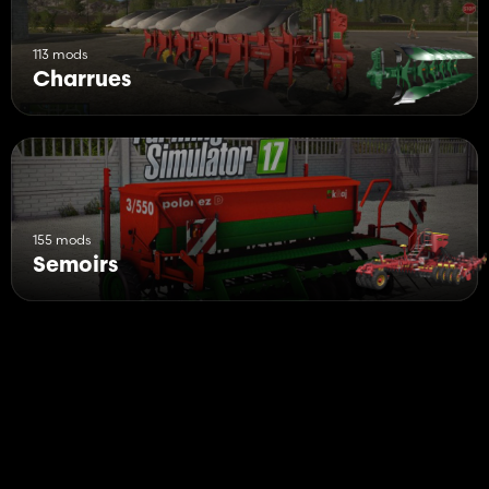
113 mods
Charrues
155 mods
Semoirs