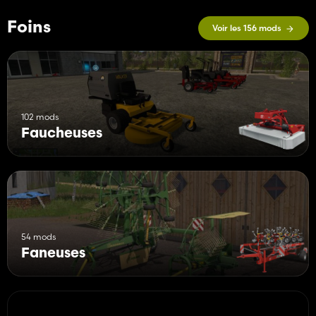
Foins
Voir les 156 mods
102 mods
Faucheuses
54 mods
Faneuses