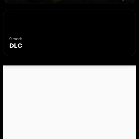
0 mods
DLC