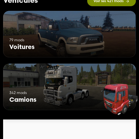
Véhicules
Voir les 421 mods
79 mods
Voitures
342 mods
Camions