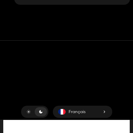
Contact
Aide
Conditions générales d'utilisation
Politique de confidentialité
Gérer les cookies
Français