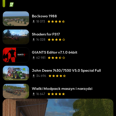
Boćkowo 1988
18 073
Shaders for FS17
14 028
GIANTS Editor v7.1.0 64bit
62 981
John Deere 7430/7530 V5.0 Special Full
34 696
Wielki Modpack maszyn i narzędzi
16 647