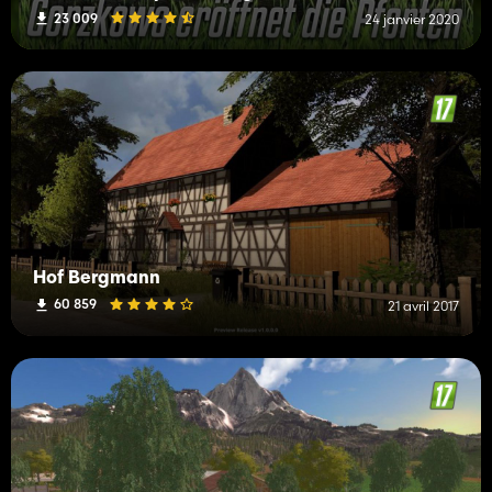
23 009
24 janvier 2020
Hof Bergmann
60 859
21 avril 2017