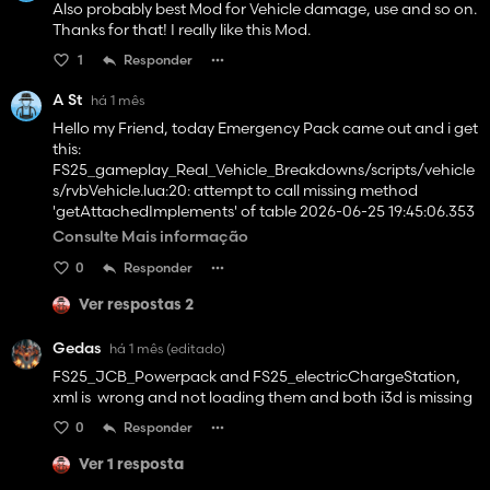
Also probably best Mod for Vehicle damage, use and so on.
Thanks for that! I really like this Mod.
1
Responder
A St
há 1 mês
Hello my Friend, today Emergency Pack came out and i get
this:
FS25_gameplay_Real_Vehicle_Breakdowns/scripts/vehicle
s/rvbVehicle.lua:20: attempt to call missing method
'getAttachedImplements' of table 2026-06-25 19:45:06.353
Error: Running LUA method 'update'. can you maybe fix it
Consulte Mais informação
please? Tahnk you brother
0
Responder
Ver respostas 2
Gedas
há 1 mês
(editado)
FS25_JCB_Powerpack and FS25_electricChargeStation,
xml is wrong and not loading them and both i3d is missing
0
Responder
Ver 1 resposta