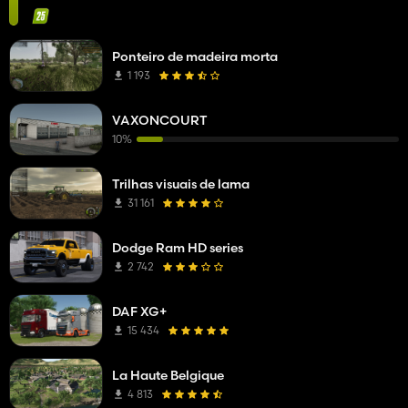
Ponteiro de madeira morta
1 193
VAXONCOURT
10%
Trilhas visuais de lama
31 161
Dodge Ram HD series
2 742
DAF XG+
15 434
La Haute Belgique
4 813