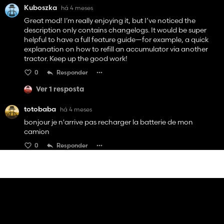
Kuboszka
há 4 meses
Great mod! I’m really enjoying it, but I’ve noticed the
description only contains changelogs. It would be super
helpful to have a full feature guide—for example, a quick
explanation on how to refill an accumulator via another
tractor. Keep up the good work!
0
Responder
Ver 1 resposta
totobaba
há 4 meses
bonjour je n'arrive pas recharger la batterie de mon
camion
0
Responder
Ver 1 resposta
DrBob
há 4 meses
(editado)
How does the overheating system work? Sorry if im being
stupid or smth but overheating occurs very quickly when im
doing basic light jobs, such as field work or even just driving
around.