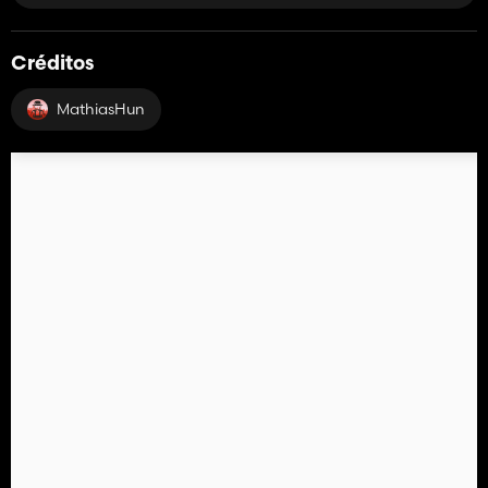
Créditos
MathiasHun