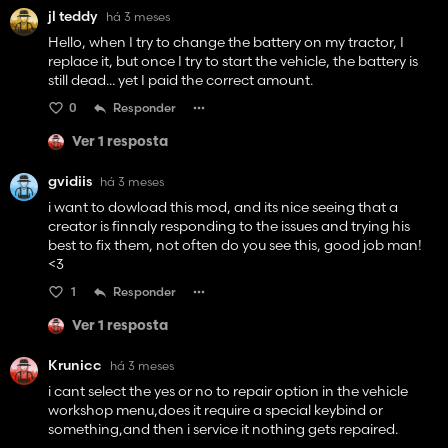
jl teddy
há 3 meses
Hello, when I try to change the battery on my tractor, I
replace it, but once I try to start the vehicle, the battery is
still dead... yet I paid the correct amount.
0
Responder
Ver 1 resposta
gvidiis
há 3 meses
i want to dowload this mod, and its nice seeing that a
creator is finnaly responding to the issues and trying his
best to fix them, not often do you see this, good job man!
<3
1
Responder
Ver 1 resposta
Krunicc
há 3 meses
i cant select the yes or no to repair option in the vehicle
workshop menu,does it require a special keybind or
something,and then i service it nothing gets repaired.