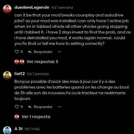
duestereLegende
há 1 semana
can it be that your mod breaks coursplay and autodrive
jobs? as your mod was installed i can only have 1 active job
when im in tabbed vihicle all other vihicles going stopping
until i tabbed it.. i have 2 days invest to find the prob, and as
i have deinstalled you mod, it works again normal.. could
you fix that or tell me how to setting correctly?
0
Responder
Ver respostas 3
liet12
há 1 semana
Bonjour possible d’avoir des mise à jour car il y a des
problèmes avec les batteries quand on les change au bout
de 3h elle son de nouveau hs ou le tracteur ne redémarre
toujours
0
Responder
Ver 1 resposta
A St
há 1 mês