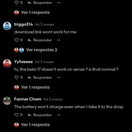
0
Responder
Ver 1 resposta
trigga314
há 3 meses
download link wont work for me
0
Responder
Ver respostas 2
Yyfaeeee
há 3 meses
hi, the beta 17 doesn't work on server ? is that normal ?
0
Responder
Ver 1 resposta
Farmer Chem
há 3 meses
The battery won't charge even when I take it to the shop
0
Responder
Ver 1 resposta