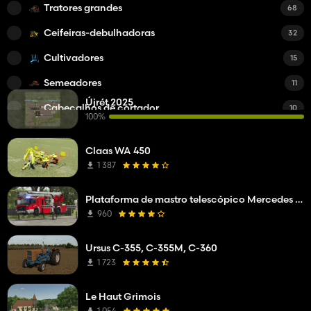
Tratores grandes
68
Ceifeiras-debulhadoras
32
Cultivadores
15
Semeadores
11
Újrét 2025
Cabeçalhos de cortador
10
100%
Arados
10
Claas WA 450
Carregadores frontais
9
1 387
Máquinas de obras públicas
8
Plataforma de mastro telescópico Mercedes Benz Econic WISS
Máquinas de Algodão
8
960
Plantadores
6
Ursus C-355, C-355M, C-360
Outros Mods
6
1 723
Pesos
6
Le Haut Grimois
Máquinas de cana-de-açúcar
4
1 054