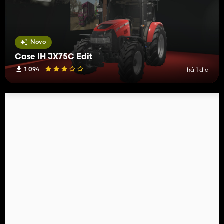
Novo
Case IH JX75C Edit
1 094
há 1 dia