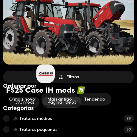
Filtros
Ordenar por
FS25 Case IH mods
O mais novo
Mais antigo
Tendendo
393 mods
Página 1 de 33
Categorias
Tratores médios
98
Tratores pequenos
80