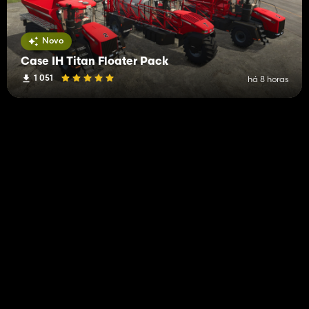
Colheitadeiras de vegetais
1
Distribuidores de fertilizantes
1
Novo
Outras decorações
1
Case IH Titan Floater Pack
1 051
há 8 horas
Rollers
1
Carregadeiras de rodas
1
Reboques planos para fardos
1