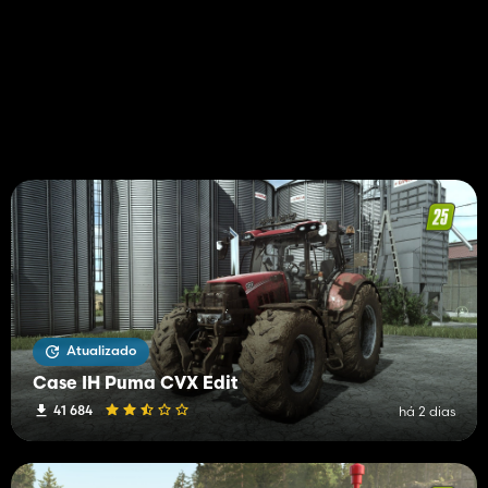
Atualizado
Case IH Puma CVX Edit
41 684
há 2 dias