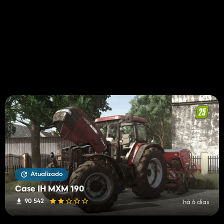
Atualizado
Case IH MXM 190
90 542
há 6 dias