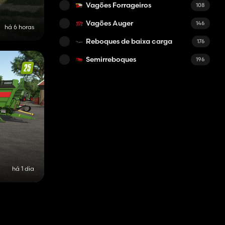
Vagões Forrageiros
108
Vagões Auger
146
há 6 horas
Reboques de baixa carga
176
Semirreboques
196
há 1 dia