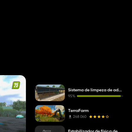
Sistema de limpeza de adubo realista
95%
TerraFarm
268 060
Estabilizador de física de paletes