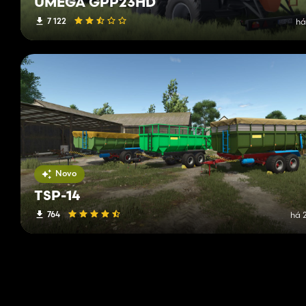
UMEGA GPP23HD
7 122
há
Novo
TSP-14
764
há 