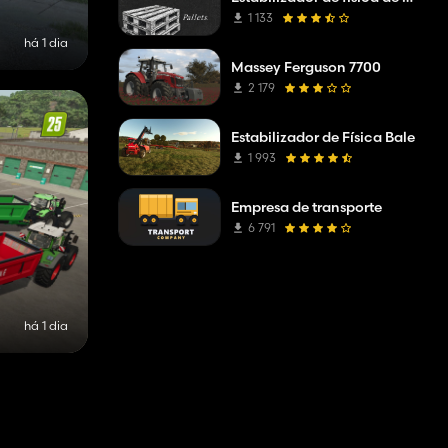
1 133
há 1 dia
Massey Ferguson 7700
2 179
Estabilizador de Física Bale
1 993
Empresa de transporte
6 791
há 1 dia