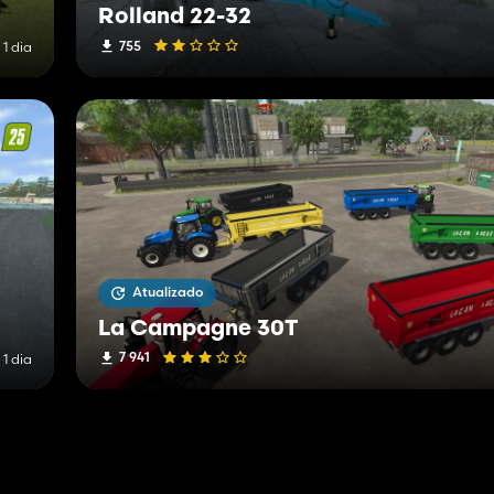
Rolland 22-32
755
 1 dia
Atualizado
La Campagne 30T
7 941
 1 dia