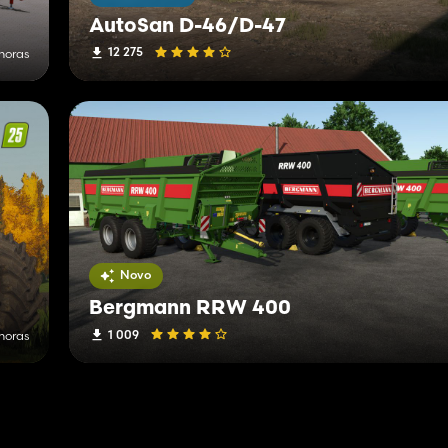
AutoSan D-46/D-47
12 275
horas
Novo
Bergmann RRW 400
1 009
 horas