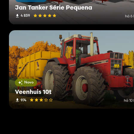
Jan Tanker Série Pequena
4 839
há 6 
Novo
Veenhuis 10t
974
há 10