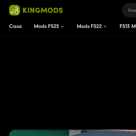
Casa
Mods FS25
Mods FS22
FS
13
M