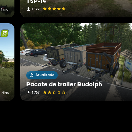
TSP-14
1 172
 1 dia
Atualizado
Pacote de trailer Rudolph
1 767
2 dias