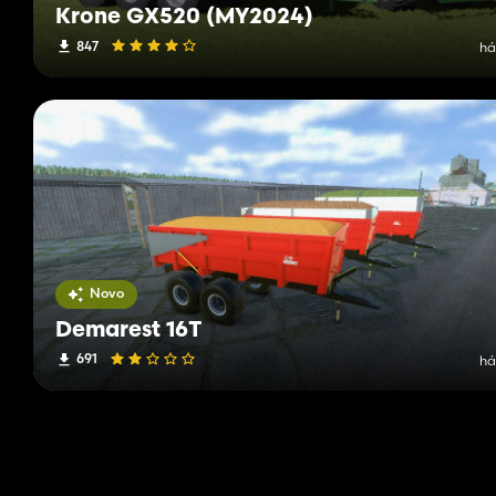
Krone GX520 (MY2024)
847
há
Novo
Demarest 16T
691
há