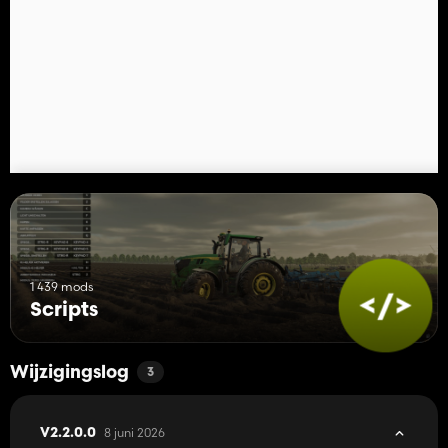
AANDACHT! Deze mod is een complete remake van de mod
"Rearrange Placeables" van Helfer B (mijzelf).
De nieuwe mod is niet compatibel met de oude mod, maar
vervangt deze.
Alle functies zijn herzien en geoptimaliseerd om een ​​betere
gebruikerservaring te bieden.
Als u de mod "FS25_
RearrangePlaceables.zip
" gebruikt, moet u
deze eerst verwijderen om de nieuwe perfecte versie "Move
Placeables Advanced" te kunnen gebruiken.
1 439 mods
Scripts
Wijzigingslog
3
8 juni 2026
V2.2.0.0