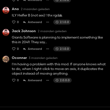
Ano
2 maanden geleden
ILY Helfer B (not sex) ! thx rgd🙏
0
Antwoord
2.1.0.0
Jack Johnson
2 maanden geleden
Giants Software is planning to implement something like
this in 2049. They say...
0
Antwoord
2.1.0.0
Oconner
3 maanden geleden
I'm having a problem with this mod. If anyone knows what
to do, when I right-click to move an axis, it duplicates the
object instead of moving anything.
0
Antwoord
2.0.0.0