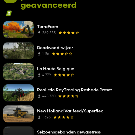
geavanceerd
TerraFarm
269 553
Deadwood-wijzer
1 176
La Haute Belgique
4 779
Realistic RayTracing Reshade Preset
445 730
New Holland Varifeed/Superflex
1 326
Seizoensgebonden gewasstress