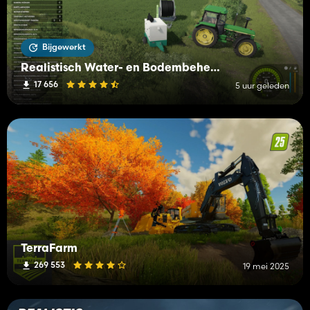
Bijgewerkt
Realistisch Water- en Bodembeheer (RWSM)
17 656
5 uur geleden
TerraFarm
269 553
19 mei 2025