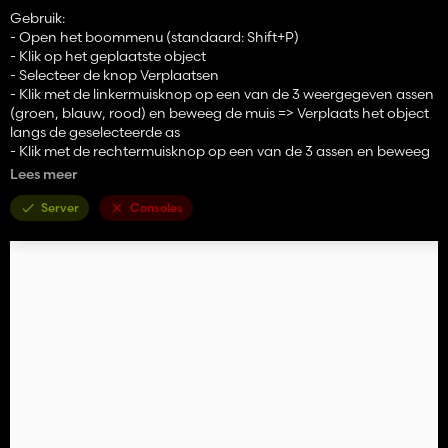
Gebruik:
- Open het boommenu (standaard: Shift+P)
- Klik op het geplaatste object
- Selecteer de knop Verplaatsen
- Klik met de linkermuisknop op een van de 3 weergegeven assen
(groen, blauw, rood) en beweeg de muis => Verplaats het object
langs de geselecteerde as
- Klik met de rechtermuisknop op een van de 3 assen en beweeg
de muis => Verander de rotatie van het object rond die as
Lees meer
- Bevestig de wijziging door nogmaals op het plaatsbare object
te klikken of op de Escape-toets te drukken; er verschijnt een
Server
Consoles
laatste bevestigingsvraag
- Tijdens het bewerken kunt u de wijziging ook afwijzen of
ongedaan maken door op Escape te drukken
Instellingen voor de mod bevinden zich onder Algemene
instellingen in het menu:
- Vrije beweging: indien ingeschakeld, brengt het verplaatsen
van objecten geen kosten met zich mee.
- Coördinatenoverlay tonen: toont de start- en huidige
coördinaten (positie en rotatie) als een overlay tijdens het
verplaatsen.