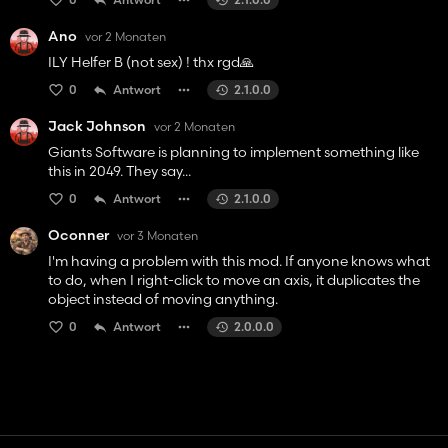
Ano
vor 2 Monaten
ILY Helfer B (not sex) ! thx rgd🙏
0
Antwort
2.1.0.0
Jack Johnson
vor 2 Monaten
Giants Software is planning to implement something like
this in 2049. They say...
0
Antwort
2.1.0.0
Oconner
vor 3 Monaten
I'm having a problem with this mod. If anyone knows what
to do, when I right-click to move an axis, it duplicates the
object instead of moving anything.
0
Antwort
2.0.0.0