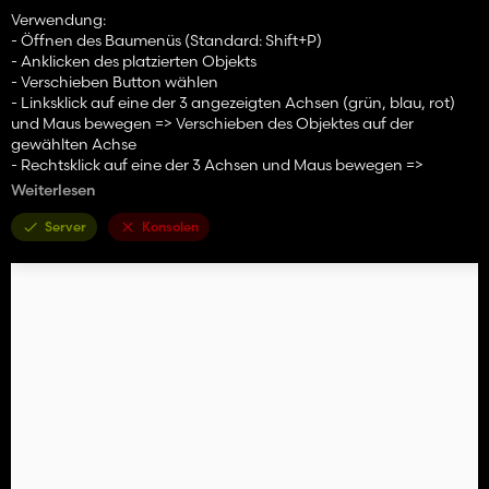
Verwendung:
- Öffnen des Baumenüs (Standard: Shift+P)
- Anklicken des platzierten Objekts
- Verschieben Button wählen
- Linksklick auf eine der 3 angezeigten Achsen (grün, blau, rot)
und Maus bewegen => Verschieben des Objektes auf der
gewählten Achse
- Rechtsklick auf eine der 3 Achsen und Maus bewegen =>
Rotation des Objektes auf der Achse ändern
Weiterlesen
- Die Änderung mit erneutem Klick auf das platzierbare Objekt
oder mit der Escape Taste bestätigen, es erfolgt eine finale
Server
Konsolen
Abfrage zur Bestätigung
- Während der Bearbeitung kann über Escape die Änderung
auch abgelehnt / rückgängig gemacht werden
Einstellungen zur Mod sind unter Allgemeine Einstellungen im
Menü:
- Kostenloses Verschieben: Wenn aktiviert, fallen beim
Verschieben von Objekten keine Kosten an.
- Koordinaten-Overlay anzeigen: Zeigt beim Verschieben die
Start- und Ist-Koordinaten (Position und Rotation) als Overlay
an.