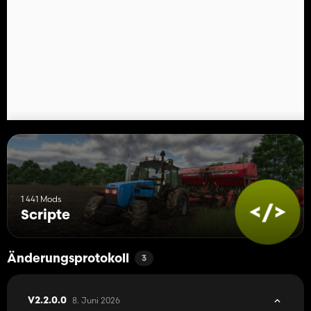
ACHTUNG! Diese Mod ist eine komplette Neuerstellung der Mod
"Rearrange Placeables" von Helfer B (mir).
Die neue Mod ist nicht kompatibel mit der alten Mod sondern
ersetzt diese.
Alle Funktionen wurden überarbeitet und optimiert, um eine
bessere Benutzererfahrung zu bieten.
Bei Verwendung der Mod "FS25_
RearrangePlaceables.zip
" muss
diese zunächst gelöscht werden um die neue perfekte Version
"Move Placeables Advanced" nutzen zu können.
1 441 Mods
Scripte
Änderungsprotokoll
3
8. Juni 2026
V2.2.0.0