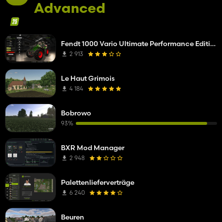
Advanced
Fendt 1000 Vario Ultimate Performance Edition
2 913
Le Haut Grimois
4 184
Bobrowo
93%
BXR Mod Manager
2 948
Palettenlieferverträge
6 240
Beuren