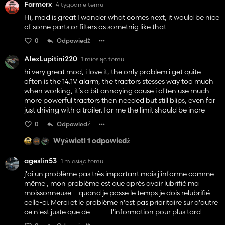
Farmerx
4 tygodnie temu
Hi, mod is great I wonder what comes next, it would be nice
of some parts or filters os sometnig like that
0
Odpowiedź
AlexLupitini220
1 miesiąc temu
hi very great mod, i love it, the only problem i get quite
often is the 14.1V alarm, the tractors stesses way too much
when working, it’s a bit annoying cause i often use much
more powerful tractors then needed but still blips, even for
just driving with a trailer. for me the limit should be incre
0
Odpowiedź
Wyświetl 1 odpowiedź
ageslin53
1 miesiąc temu
j'ai un problème pas très important mais j'informe comme
même , mon problème est que après avoir lubrifié ma
moissonneuse quand je passe le temps je dois relubrifié
celle-ci. Merci et le problème n'est pas prioritaire sur d'autre
ce n'est juste que de l'information pour plus tard