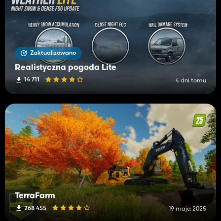
Zaktualizowano
Realistyczna pogoda Lite
14 711
4 dni temu
TerraFarm
268 455
19 maja 2025