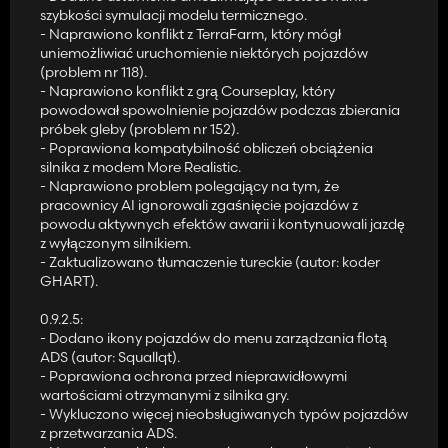
szybkości symulacji modelu termicznego.
może przerodzić się w poważniejsze problemy, jeśli zostanie
- Naprawiono konflikt z TerraFarm, który mógł
zignorowana.
uniemożliwiać uruchomienie niektórych pojazdów
(problem nr 118).
🏠 Przerobiona logika warsztatu
- Naprawiono konflikt z grą Courseplay, który
Menu warsztatu obejmuje teraz przeglądy, naprawy, konserwację
powodował spowolnienie pojazdów podczas zbierania
i remonty. Każda procedura zajmuje realny czas w grze, więc
próbek gleby (problem nr 152).
planowanie naprawy staje się częścią normalnego zarządzania
- Poprawiona kompatybilność obliczeń obciążenia
pojazdem.
silnika z modem More Realistic.
- Naprawiono problem polegający na tym, że
🌡️ Realistyczna symulacja termiczna
pracownicy AI ignorowali zgaśnięcie pojazdów z
Silniki wymagają odpowiedniego rozgrzania i mogą się przegrzać
powodu aktywnych efektów awarii i kontynuowali jazdę
pod dużym obciążeniem, szczególnie podczas upałów lub gdy
z wyłączonym silnikiem.
przepływ powietrza chłodzącego jest ograniczony. Ignorowanie
- Zaktualizowano tłumaczenie tureckie (autor: koder
temperatury może mieć poważne konsekwencje.
GHART).
🔋 Symulacja akumulatora i alternatora
0.9.2.5:
Akumulatory mogą się rozładować, alternatory mogą ulec awarii,
- Dodano ikony pojazdów do menu zarządzania flotą
a uruchomienie silnika może być trudne. Jeśli to konieczne,
ADS (autor: Squallqt).
możesz użyć jednego pojazdu, aby uruchomić inny. ⚡
- Poprawiona ochrona przed nieprawidłowymi
wartościami otrzymanymi z silnika gry.
💎 Charakterystyka specyficzna dla pojazdu
- Wykluczono więcej nieobsługiwanych typów pojazdów
Maszyny różnią się w zależności od marki i wieku pod względem
z przetwarzania ADS.
niezawodności i łatwości konserwacji. Bardziej niezawodne