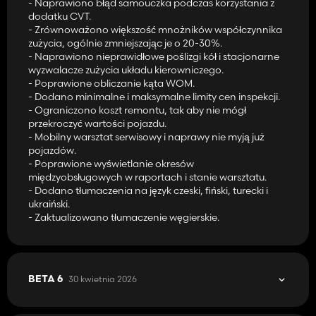
- Naprawiono błąd samouczka podczas korzystania z
pojazdy zużywają się wolniej i rzadziej się psują, natomiast pojazdy
dodatku CVT.
łatwiejsze w utrzymaniu są tańsze i szybsze w naprawie.
- Zrównoważono większość mnożników współczynnika
zużycia, ogólnie zmniejszając je o 20-30%.
🔍 Kontrola i konserwacja przed zmianą
- Naprawiono nieprawidłowe poślizgi kół i stacjonarne
Przed wyjazdem w pole pojazdy należy sprawdzić i przygotować
wyzwalacze zużycia układu kierowniczego.
do pracy. Obejmuje to sprawdzenie maszyny, czyszczenie
- Poprawione obliczanie kąta WOM.
chłodnic i wlotów powietrza oraz smarowanie sprzętu, który tego
- Dodano minimalne i maksymalne limity cen inspekcji.
wymaga.
- Ograniczono koszt remontu, tak aby nie mógł
przekroczyć wartości pojazdu.
🐛 Raporty o błędach
- Mobilny warsztat serwisowy i naprawy nie myją już
Jeśli napotkasz jakieś błędy, zgłoś je na stronie Problemy z
pojazdów.
GitHubem:
- Poprawione wyświetlanie okresów
🔗
https://github.com/id577/FS25_AdvancedDamageSystem
międzyobsługowych w raportach i stanie warsztatu.
- Dodano tłumaczenia na język czeski, fiński, turecki i
ukraiński.
- Zaktualizowano tłumaczenie węgierskie.
30 kwietnia 2026
BETA 6