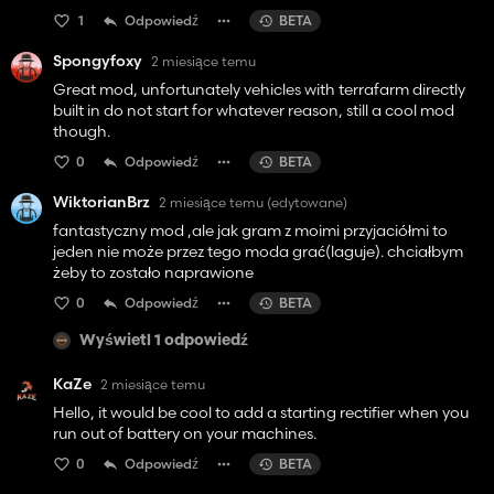
1
Odpowiedź
BETA
Spongyfoxy
2 miesiące temu
Great mod, unfortunately vehicles with terrafarm directly
built in do not start for whatever reason, still a cool mod
though.
0
Odpowiedź
BETA
WiktorianBrz
2 miesiące temu
(edytowane)
fantastyczny mod ,ale jak gram z moimi przyjaciółmi to
jeden nie może przez tego moda grać(laguje). chciałbym
żeby to zostało naprawione
0
Odpowiedź
BETA
Wyświetl 1 odpowiedź
KaZe
2 miesiące temu
Hello, it would be cool to add a starting rectifier when you
run out of battery on your machines.
0
Odpowiedź
BETA