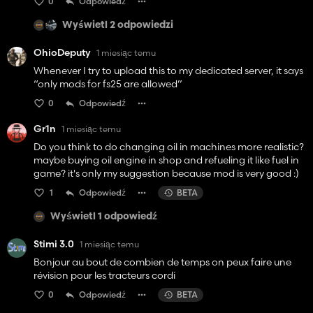
0
Odpowiedź
Wyświetl 2 odpowiedzi
OhioDeputy
1 miesiąc temu
Whenever I try to upload this to my dedicated server, it says
“only mods for fs25 are allowed”
0
Odpowiedź
Gr1n
1 miesiąc temu
Do you think to do changing oil in machines more realistic?
maybe buying oil engine in shop and refueling it like fuel in
game? it's only my suggestion because mod is very good :)
1
Odpowiedź
BETA
Wyświetl 1 odpowiedź
Stimi 3.0
1 miesiąc temu
Bonjour au bout de combien de temps on peux faire une
révision pour les tracteurs cordi
0
Odpowiedź
BETA