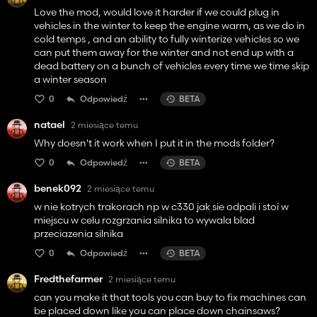
Love the mod, would love it harder if we could plug in
vehicles in the winter to keep the engine warm, as we do in
cold temps , and an ability to fully winterize vehicles so we
can put them away for the winter and not end up with a
dead battery on a bunch of vehicles every time we time skip
a winter season
0
Odpowiedź
BETA
natael
2 miesiące temu
Why doesn't it work when I put it in the mods folder?
0
Odpowiedź
BETA
benek092
2 miesiące temu
w nie kotrych trakorach np w c330 jak sie odpali i stoi w
miejscu w celu rozgrzania silnika to wywala blad
przeciazenia silnika
0
Odpowiedź
BETA
Fredthefarmer
2 miesiące temu
can you make it that tools you can buy to fix machines can
be placed down like you can place down chainsaws?