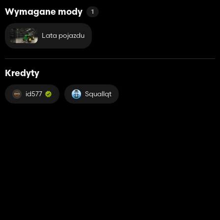
Wymagane mody
1
Lata pojazdu
Kredyty
id577
Squallqt