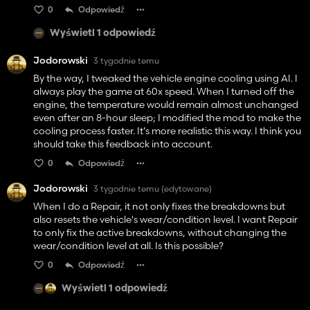
0
Odpowiedź
Wyświetl 1 odpowiedź
Jodorowski
3 tygodnie temu
By the way, I tweaked the vehicle engine cooling using AI. I
always play the game at 60x speed. When I turned off the
engine, the temperature would remain almost unchanged
even after an 8-hour sleep; I modified the mod to make the
cooling process faster. It’s more realistic this way. I think you
should take this feedback into account.
0
Odpowiedź
Jodorowski
3 tygodnie temu
(edytowane)
When I do a Repair, it not only fixes the breakdowns but
also resets the vehicle's wear/condition level. I want Repair
to only fix the active breakdowns, without changing the
wear/condition level at all. Is this possible?
0
Odpowiedź
Wyświetl 1 odpowiedź