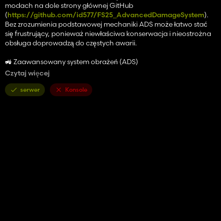
modach na dole strony głównej GitHub
(
https://github.com/id577/FS25_AdvancedDamageSystem
).
Bez zrozumienia podstawowej mechaniki ADS może łatwo stać
się frustrujący, ponieważ niewłaściwa konserwacja i nieostrożna
obsługa doprowadzą do częstych awarii.
🚜 Zaawansowany system obrażeń (ADS)
Advanced Damage System to kompletna przeróbka
Czytaj więcej
standardowej mechaniki uszkodzeń i konserwacji pojazdów w
Farming Simulator 25.
serwer
Konsole
Niezawodność maszyny zależy teraz bezpośrednio od tego, jak
ostrożnie i efektywnie ją obsługujesz. Im mocniej naciskasz na
swój sprzęt i im mniej uwagi poświęcasz konserwacji, tym częściej
ulega on awariom. 🔧
Nie ma już natychmiastowych napraw „jednym kliknięciem”.
Konserwacja wymaga obecnie czasu, zasobów i planowania.
Będziesz musiał monitorować zużycie, terminowo serwisować
pojazdy i odpowiednio zarządzać flotą, aby awaria nie przerwała
ważnych prac w terenie. 📅🛠️
⚡ Krótki przewodnik
Jeżeli nie chcesz czytać całego poradnika, a mimo to chcesz