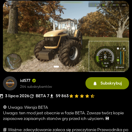
id577
Subskrybuj
264 subskrybentów
3 lipca 2026
BETA 7
59 863
🛑 Uwaga: Wersja BETA
Uwaga: ten mod jest obecnie w fazie BETA. Zawsze twórz kopie
zapasowe zapisanych stanów gry przed ich użyciem. 💾
📘 Ważne: zdecydowanie zaleca się przeczytanie Przewodnika po