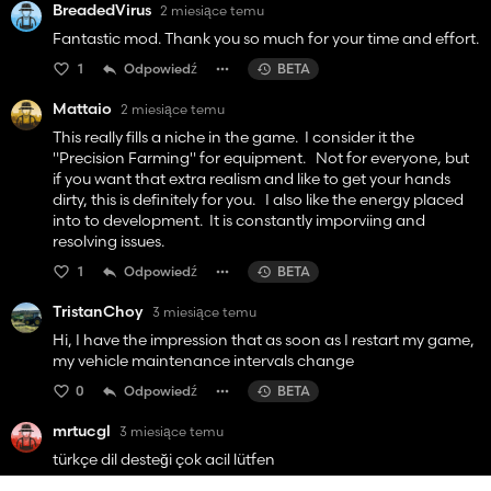
BreadedVirus
2 miesiące temu
Fantastic mod. Thank you so much for your time and effort.
1
Odpowiedź
BETA
Mattaio
2 miesiące temu
This really fills a niche in the game. I consider it the
"Precision Farming" for equipment. Not for everyone, but
if you want that extra realism and like to get your hands
dirty, this is definitely for you. I also like the energy placed
into to development. It is constantly imporviing and
resolving issues.
1
Odpowiedź
BETA
TristanChoy
3 miesiące temu
Hi, I have the impression that as soon as I restart my game,
my vehicle maintenance intervals change
0
Odpowiedź
BETA
mrtucgl
3 miesiące temu
türkçe dil desteği çok acil lütfen
0
Odpowiedź
BETA