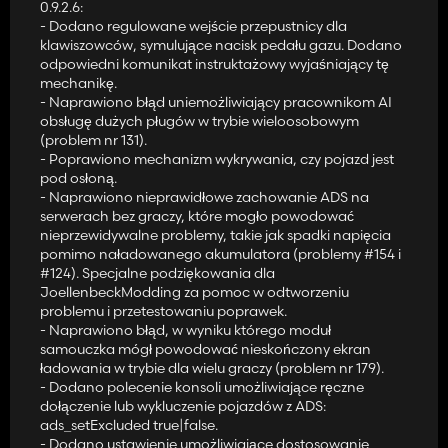
0.9.2.6:
w błocie, ciężkiej pracy na zimnym silniku i szybkiej jazdy po
- Dodano regulowane wejście przepustnicy dla
nierównym terenie.
klawiszowców, symulujące nacisk pedału gazu. Dodano
Obowiązuje tu prosta zasada: jeśli coś w prawdziwym życiu
odpowiedni komunikat instruktażowy wyjaśniający tę
byłoby szkodliwe dla maszyny, jest to również szkodliwe w ADS. ⚠️
mechanikę.
- Naprawiono błąd uniemożliwiający pracownikom AI
✨ Kluczowe funkcje
obsługę dużych pługów w trybie wieloosobowym
(problem nr 131).
⚙️ Całkowita wymiana waniliowego systemu zniszczeń
- Poprawiono mechanizm wykrywania, czy pojazd jest
Pojazdy są podzielone na osobne układy krytyczne: silnik, skrzynię
pod osłoną.
biegów, hydraulikę, chłodzenie, paliwo, układy robocze,
- Naprawiono nieprawidłowe zachowanie ADS na
elektryczne i podwozie. Każdy system ma swoje własne
serwerach bez graczy, które mogło powodować
współczynniki zużycia zależne od warunków pracy. Na przykład
nieprzewidywalne problemy, takie jak spadki napięcia
nadmierny poślizg kół zwiększa zużycie skrzyni biegów, a
pomimo naładowanego akumulatora (problemy #154 i
nierówna jazda z dużą prędkością powoduje uszkodzenie
#124). Specjalne podziękowania dla
podwozia.
JoellenbeckModding za pomoc w odtworzeniu
problemu i przetestowaniu poprawek.
🔧 Regularna konserwacja staje się niezbędna
- Naprawiono błąd, w wyniku którego moduł
Planowe serwisowanie nie jest już opcjonalne. Jest to główny
samouczka mógł powodować nieskończony ekran
sposób zapobiegania przyspieszonemu zużyciu i uniknięcia
ładowania w trybie dla wielu graczy (problem nr 179).
kosztownych napraw lub remontów.
- Dodano polecenie konsoli umożliwiające ręczne
dołączenie lub wykluczenie pojazdów z ADS:
⚠️ Przebicia dynamiczne
ads_setExcluded true|false.
Mod zawiera dziesiątki awarii powiązanych z konkretnymi
- Dodano ustawienie umożliwiające dostosowanie
systemami. Każda porażka ma swoje własne skutki w rozgrywce i