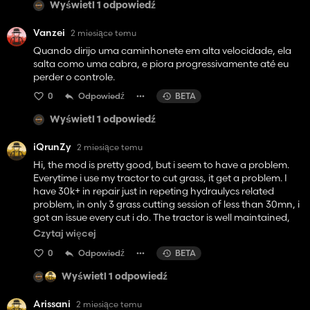
Wyświetl 1 odpowiedź
Vanzei
2 miesiące temu
Quando dirijo uma caminhonete em alta velocidade, ela
salta como uma cabra, e piora progressivamente até eu
perder o controle.
0
Odpowiedź
BETA
Wyświetl 1 odpowiedź
iQrunZy
2 miesiące temu
Hi, the mod is pretty good, but i seem to have a problem.
Everytime i use my tractor to cut grass, it get a problem. I
have 30k+ in repair just in repeting hydraulycs related
problem, in only 3 grass cutting session of less than 30mn, i
got an issue every cut i do. The tractor is well maintained,
and got repaired with premium parts everytime but i seem
Czytaj więcej
to get an issue every 15 to 20 minutes of use every cut, it's an
0
Odpowiedź
BETA
Jhon deer 6r Bought new, so really not an old junk. I don't
seems to have problem with my other machinery. Hope
Wyświetl 1 odpowiedź
you'll have a solution to my problem, thanks.
Arissani
2 miesiące temu