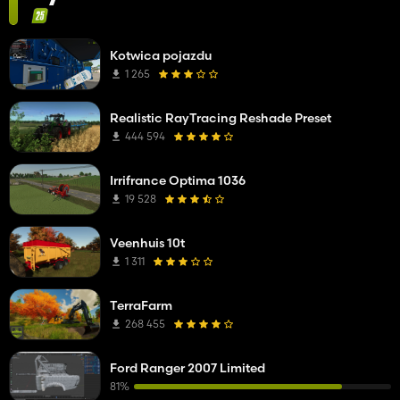
Kotwica pojazdu
1 265
Realistic RayTracing Reshade Preset
444 594
Irrifrance Optima 1036
19 528
Veenhuis 10t
1 311
TerraFarm
268 455
Ford Ranger 2007 Limited
81%