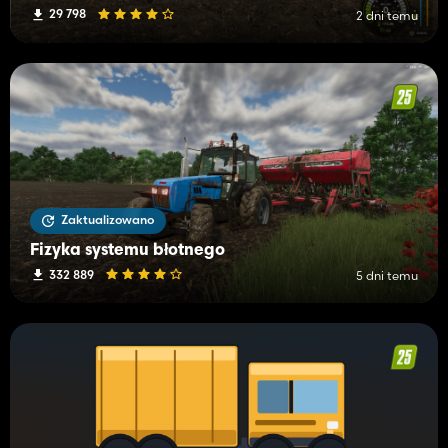
29 798
2 dni temu
Zaktualizowano
Fizyka systemu błotnego
332 889
5 dni temu