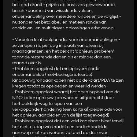
bestand draait - prijzen op basis van gewaswaarde,
beschikbaarheid van wisselende velden,
onderhandeling over meerdere rondes en de volglijst -
nu zonder het bètalabel, en met een ronde van
cooldown- en multiplayer-oplossingen erbovenop.
- Verbeterde afkoelperiodes voor onderhandelingen -
ze verlopen nu per dag in plaats van alleen bij
maandgrenzen, en het bericht 'opnieuw proberen'
toont de resterende dagen als er minder dan een
maand over is
- Probleem opgelost dat multiplayer-clients
onderhandelde (niet-beursgenoteerde)
landbouwgrondaankopen niet op de kaart/PDA te zien
kregen totdat ze opsloegen en weer lid werden
- Probleem opgelost waarbij het openingsbod van de
NPC-koper opnieuw kon worden uitgebracht door
herhaaldelijk weg te lopen van een
verkooponderhandeling (een korte afkoelperiode voor
het opnieuw aanbieden van de lijst toegevoegd)
- Probleem opgelost dat een veld koopbaar bleef terwijl
het niet te koop was nadat een onderhandelde
aankoop niet kon worden voltooid op de server