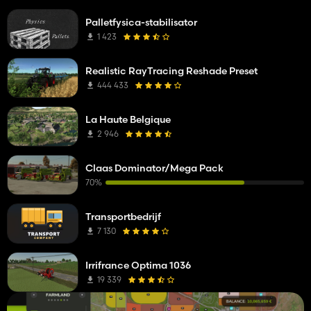
Palletfysica-stabilisator
1 423
Realistic RayTracing Reshade Preset
444 433
La Haute Belgique
2 946
Claas Dominator/Mega Pack
70%
Transportbedrijf
7 130
Irrifrance Optima 1036
19 339