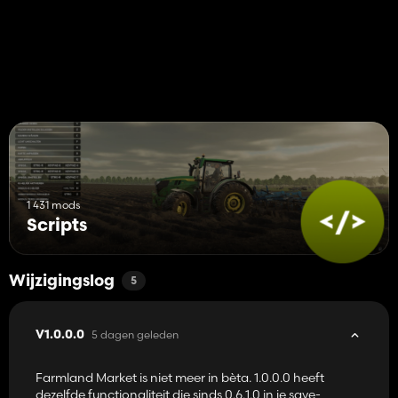
https://github.com/rittermod/FS25_FarmlandMarket
1 431 mods
Scripts
Wijzigingslog
5
5 dagen geleden
V1.0.0.0
Farmland Market is niet meer in bèta. 1.0.0.0 heeft
dezelfde functionaliteit die sinds 0.6.1.0 in je save-