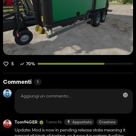
5
70%
Commenti
1
Tom94GER
1 anno fa
Appuntato
Creatore
Update: Mod is now in pending release state meaning it
passed all kinds of testing, so it now it is certain it will be