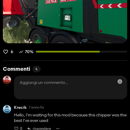
6
70%
Commenti
4
Krecik
1 anno fa
Hello, I'm waiting for this mod because this chipper was the
best I've ever used
0
rispondere