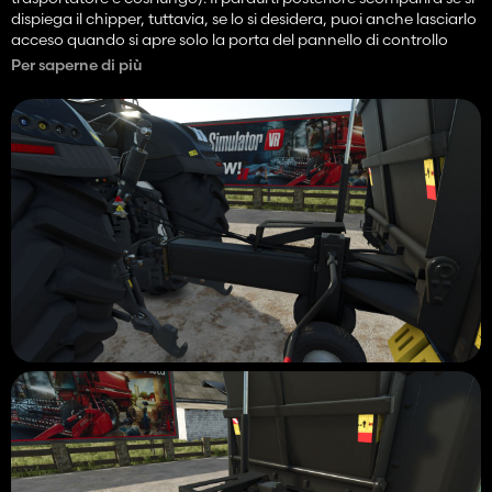
dispiega il chipper, tuttavia, se lo si desidera, puoi anche lasciarlo
acceso quando si apre solo la porta del pannello di controllo
usando la stessa funzione del Göweil Variomaster (pieghetta con
Per saperne di più
fasi).
Ho anche aggiunto i suoni del tocco del trailer mancanti a
questo trailer.
La mod ha anche superato la normale fase di test del PC ed è
ora in test console.