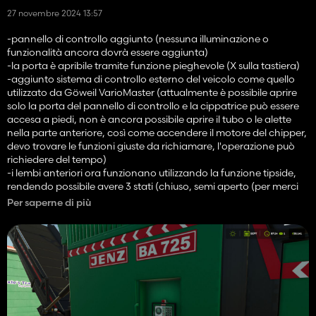
27 novembre 2024 13:57
-pannello di controllo aggiunto (nessuna illuminazione o
funzionalità ancora dovrà essere aggiunta)
-la porta è apribile tramite funzione pieghevole (X sulla tastiera)
-aggiunto sistema di controllo esterno del veicolo come quello
utilizzato da Göweil VarioMaster (attualmente è possibile aprire
solo la porta del pannello di controllo e la cippatrice può essere
accesa a piedi, non è ancora possibile aprire il tubo o le alette
nella parte anteriore, così come accendere il motore del chipper,
devo trovare le funzioni giuste da richiamare, l'operazione può
richiedere del tempo)
-i lembi anteriori ora funzionano utilizzando la funzione tipside,
rendendo possibile avere 3 stati (chiuso, semi aperto (per merci
sfuse o balle rotonde) e completamente aperto (per cippato o
Per saperne di più
balle quadrate), 2 degli stati possono essere visti nei post
precedenti su questo WIP)
-aggiunti suoni mancanti quando si apre qualcosa
-risolti problemi di ombreggiatura su decalcomanie, ecc.
-aggiunte mappe lucide mancanti (sporcizia del veicolo, usura,
ecc.)
-Realizzati parafanghi e ruote di supporto anteriori più rotondi
mantenendo le mesh ragionevoli per le prestazioni, dal