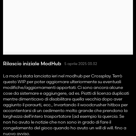
-cambiato le ruote motrici con quelle anteriori (visto che è la
ruota di ferro a guidarle, prima erano motrici le due posteriori)
-Gli indicatori di giri sul display ora mostrano la velocità del
motore e la velocità della cippatrice separatamente (ancora un
ringraziamento speciale a Manga 1990 per averlo implementato
lui stesso)
-targa duplicata disabilitata sul retro a sinistra (è ancora
nascosta nel codice se qualcuno, per qualsiasi motivo, desidera
riattivarla, cosa di cui dubito)
-aggiunte opzioni di configurazione del colore (è possibile
Rilascio iniziale ModHub
aggiungere anche il colore del bordo, il colore principale, il
5 aprile 2025 03:32
colore secondario, il colore del mozzo, il colore del trasportatore)
La mod è stata lanciata ieri nel modhub per Crossplay. Terrò
bug noti non ancora risolti:
questo WIP per poter aggiornare ulteriormente su eventuali
Il cippatore non può essere utilizzato da solo con gli attrezzi
modifiche/aggiornamenti apportati. Ci sono ancora alcune
collegati manualmente mod (il classico collegamento manuale
cose da sistemare e aggiungere, ad es. Piatti di licenza duplicati
di wopster funziona bene, devo capire come l'altro mod gestisce i
mentre dimenticavo di disabilitare quella vecchia dopo aver
veicoli con motori separati o se le segnalazioni di bug erano
aggiunto il paraurti, ecc., Invartando il woodcrusher hitbox per
errori)
accontentarsi di un cedimento molto grande che prendono la
-forse ce ne sono alcuni in più che al momento ho dimenticato,
larghezza dell'intero trasportatore (ad esempio la quercia. Se
cercherò di ricercare ogni possibile rapporto
non ho avuto le notizie che non sono in grado di fare il
congelamento del gioco quando ho avuto un will di will. fino a
nuovo avviso.