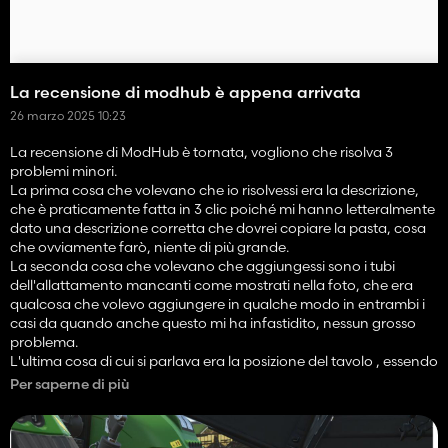
La recensione di modhub è appena arrivata
26 marzo 2025 10:23
La recensione di ModHub è tornata, vogliono che risolva 3
problemi minori.
La prima cosa che volevano che io risolvessi era la descrizione,
che è praticamente fatta in 3 clic poiché mi hanno letteralmente
dato una descrizione corretta che dovrei copiare la pasta, cosa
che ovviamente farò, niente di più grande.
La seconda cosa che volevano che aggiungessi sono i tubi
dell'allattamento mancanti come mostrati nella foto, che era
qualcosa che volevo aggiungere in qualche modo in entrambi i
casi da quando anche questo mi ha infastidito, nessun grosso
problema.
L'ultima cosa di cui si parlava era la posizione del tavolo , essendo
nel secondo stato quando acquistato (non corretto per il
Per saperne di più
trasporto), anche mostrato nelle immagini. Questo era anche
qualcosa che non mi piaceva, ma alla fine ho cercato di
sottomettersi così comunque. Tuttavia, non è possibile, non è