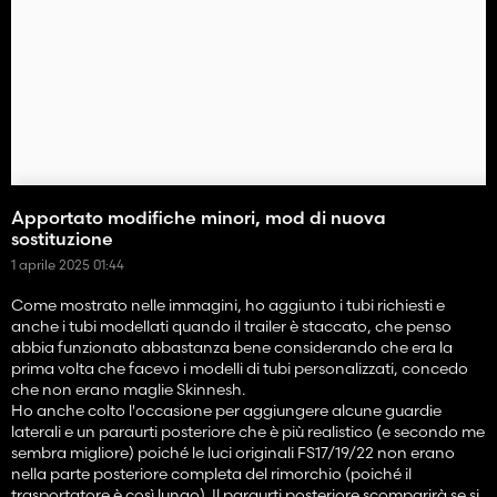
Apportato modifiche minori, mod di nuova
sostituzione
1 aprile 2025 01:44
Come mostrato nelle immagini, ho aggiunto i tubi richiesti e
anche i tubi modellati quando il trailer è staccato, che penso
abbia funzionato abbastanza bene considerando che era la
prima volta che facevo i modelli di tubi personalizzati, concedo
che non erano maglie Skinnesh.
Ho anche colto l'occasione per aggiungere alcune guardie
laterali e un paraurti posteriore che è più realistico (e secondo me
sembra migliore) poiché le luci originali FS17/19/22 non erano
nella parte posteriore completa del rimorchio (poiché il
trasportatore è così lungo). Il paraurti posteriore scomparirà se si