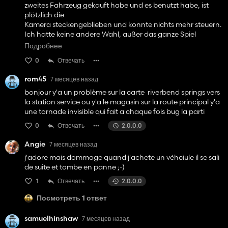
zweites Fahrzeug gekauft habe und es benutzt habe, ist
plötzlich die
Smarter Physics: Improved suction logic and safety
Kamera steckengeblieben und konnte nichts mehr steuern.
borders.
Ich hatte keine andere Wahl, außer das ganze Spiel
ausschalten ohne
Back to testing—release coming soon!
Подробнее
speichern. So finde ich diese Mod leider unspielbar.
0
Отвечать
rom45
7 месяцев назад
bonjour y'a un problème sur la carte riverbend springs vers
la station service ou y'a le magasin sur la route principal y'a
une tornade invisible qui fait a chaque fois bug la parti
0
Отвечать
2.0.0.0
Angie
7 месяцев назад
j'adore mais dommage quand j'achete un véhciule il se sali
de suite et tombe en panne ;-)
1
Отвечать
2.0.0.0
Посмотреть 1 ответ
samuelhinshaw
7 месяцев назад