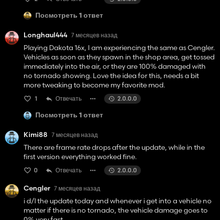
version uploaded as soon as possible. Stay tuned! In the
meantime, please drop back down to version 1.0 if you are
Посмотреть 1 ответ
currently affected.
Longhaul444
7 месяцев назад
Playing Dakota 16x, I am experiencing the same as Cengler.
Vehicles as soon as they spawn in the shop area, get tossed
immediately into the air, or they are 100% damaged with
no tornado showing. Love the idea for this, needs a bit
more tweaking to become my favorite mod.
1
Отвечать
2.0.0.0
Посмотреть 1 ответ
Kimi88
7 месяцев назад
There are frame rate drops after the update, while in the
first version everything worked fine.
0
Отвечать
2.0.0.0
Cengler
7 месяцев назад
i d/l the update today and whenever i get into a vehicle no
matter if there is no tornado, the vehicle damage goes to
0% very fast