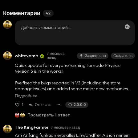
Комментарии
42
7 месяцев
whitevamp
Закреплено
Создатель
назад
Quick update for everyone running Tornado Physics:
Version 3 is in the works!
I've fixed the bugs reported in V2 (including the store
damage issues) and added some major new mechanics.
I'm currently stress-testing everything to ensure it's rock
Подробнее
solid before release.
1
Отвечать
2.0.0.0
What to expect in V3:
Посмотреть 1 ответ
Dynamic Scaling: The tornado now detects your map
The KingFarmer
7 месяцев назад
size. A storm on a huge 16x map will have a much larger
Am Anfang funktionierte alles Einwandfrei. Als ich mir ein
destruction radius than one on a standard map.