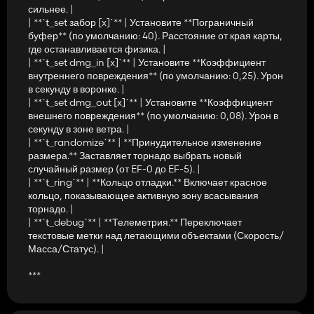
сильнее. |
| **`t_set забор [x]`** | Установите **Пограничный
буфер** (по умолчанию: 40). Расстояние от края карты,
где останавливается физика. |
| **`t_set dmg_in [x]`** | Установите **Коэффициент
внутреннего повреждения** (по умолчанию: 0,25). Урон
в секунду в воронке. |
| **`t_set dmg_out [x]`** | Установите **Коэффициент
внешнего повреждения** (по умолчанию: 0,08). Урон в
секунду в зоне ветра. |
| **`t_randomize`** | **Принудительное изменение
размера.** Заставляет торнадо выбрать новый
случайный размер (от EF-0 до EF-5). |
| **`t_ring`** | **Кольцо отладки.** Включает красное
кольцо, показывающее активную зону всасывания
торнадо. |
| **`t_debug`** | **Телеметрия.** Переключает
текстовые метки над летающими объектами (Скорость/
Масса/Статус). |
***