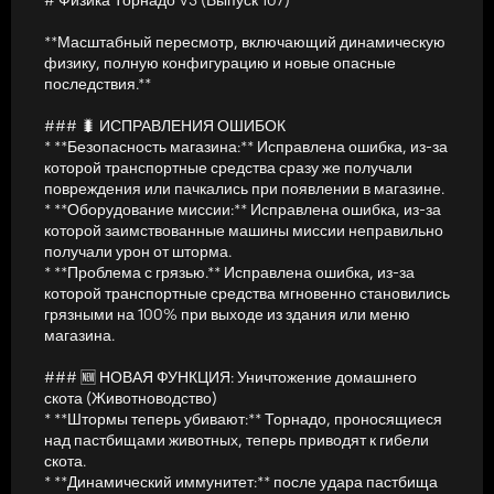
консоль:
**Масштабный пересмотр, включающий динамическую
Отрегулируйте мощность: ослабьте шторм или увеличьте силу
физику, полную конфигурацию и новые опасные
выброса, чтобы запустить тракторы по карте.
последствия.**
Отрегулировать размер: вручную изменить радиус шторма (t_set
### 🐛 ИСПРАВЛЕНИЯ ОШИБОК
radius).
* **Безопасность магазина:** Исправлена ошибка, из-за
которой транспортные средства сразу же получали
Переключить повреждение: отключите повреждение
повреждения или пачкались при появлении в магазине.
транспортного средства или подъем тюка, если вам просто
* **Оборудование миссии:** Исправлена ​​ошибка, из-за
нужен визуальный хаос.
которой заимствованные машины миссии неправильно
получали урон от шторма.
Сохранить настройки: введите t_save, и ваша пользовательская
* **Проблема с грязью.** Исправлена ​​ошибка, из-за
конфигурация физики будет навсегда сохранена.
которой транспортные средства мгновенно становились
грязными на 100% при выходе из здания или меню
🚜 СОВМЕСТИМОСТЬ И БЕЗОПАСНОСТЬ
магазина.
Поддержка авторемонта: автоматически подавляет мод
### 🆕 НОВАЯ ФУНКЦИЯ: Уничтожение домашнего
«Авторемонт» во время шторма, чтобы механики не пытались
скота (Животноводство)
починить транспортные средства во время полета.
* **Штормы теперь убивают:** Торнадо, проносящиеся
над пастбищами животных, теперь приводят к гибели
Безопасность миссий/магазинов: исправлены ошибки, из-за
скота.
которых заимствованные в миссиях машины или машины из
* **Динамический иммунитет:** после удара пастбища
меню магазина получали фантомные повреждения.