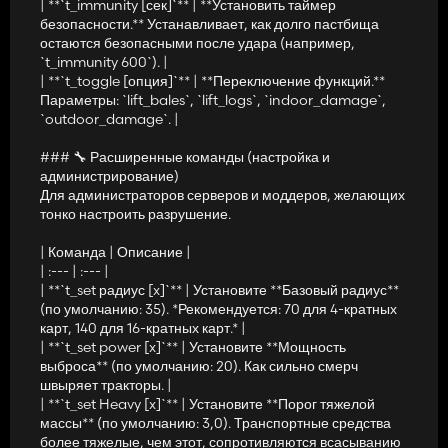
| **`t_immunity [сек]`** | **Установить таймер
безопасности.** Устанавливает, как долго пастбища
остаются безопасными после удара (например,
`t_immunity 600`). |
| **`t_toggle [опция]`** | **Переключение функций.**
Параметры: `lift_bales`, `lift_logs`, `indoor_damage`,
`outdoor_damage`. |
### 🔧 Расширенные команды (настройка и
администрирование)
Для администраторов серверов и моддеров, желающих
тонко настроить разрушение.
| Команда | Описание |
| :--- | :--- |
| **`t_set радиус [x]`** | Установите **Базовый радиус**
(по умолчанию: 35). *Рекомендуется: 70 для 4-кратных
карт, 140 для 16-кратных карт.* |
| **`t_set power [x]`** | Установите **Мощность
выброса** (по умолчанию: 20). Как сильно смерч
швыряет тракторы. |
| **`t_set Heavy [x]`** | Установите **Порог тяжелой
массы** (по умолчанию: 3,0). Транспортные средства
более тяжелые, чем этот, сопротивляются всасыванию