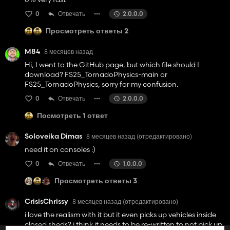
0
Отвечать
2.0.0.0
Просмотреть ответы 2
M84
8 месяцев назад
Hi, I went to the GitHub page, but which file should I
download? FS25_TornadoPhysics-main or
FS25_TornadoPhysics, sorry for my confusion.
0
Отвечать
2.0.0.0
Посмотреть 1 ответ
Soloveika Dimas
8 месяцев назад
(отредактировано)
need it on consoles :)
0
Отвечать
1.0.0.0
Просмотреть ответы 3
CrisisChrissy
8 месяцев назад
(отредактировано)
i love the realism with it but it even picks up vehicles inside
closed sheds? i think it needs to be re-written to not pick up