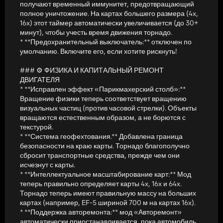
получают временный иммунитет, предотвращающий
полное уничтожение. На картах большего размера (4x,
Готовность к многопользовательской игре: полностью
16x) этот таймер автоматически увеличивается (до 30+
синхронизируется с сервером. Клиенты видят те же разрушения,
минут), чтобы учесть время движения торнадо.
что и хост.
* **Предохранительный выключатель:** отключен по
умолчанию. Включите его, если хотите рискнуть!
Оптимизированная производительность: сценарий переходит в
режим сна, когда нет активных штормов, и использует
### ⚙️ ФИЗИКА И КАПИТАЛЬНЫЙ РЕМОНТ
оптимизированное пространственное сканирование для
ДВИГАТЕЛЯ
минимизации задержек даже на картах с большим количеством
* **Исправлен эффект «Парикмахерский столб»:**
объектов.
Вращение физики теперь соответствует вращению
визуальных частиц (против часовой стрелки). Объекты
📜 КЛЮЧЕВЫЕ КОМАНДЫ (открыть консоль с помощью ~)
вращаются естественным образом, а не борются с
текстурой.
t_husbandry — Включить/выключить смерть животных.
* **Система геофехтования.** Добавлена ​​граница
безопасности на краю карты. Торнадо благополучно
t_set radius [70/140] — Установить базовый размер шторма
сбросит транспортные средства, прежде чем они
(рекомендация: 70 для 4-кратных карт, 140 для 16-кратных).
исчезнут с карты.
* **Интеллектуальное масштабирование карт:** Мод
t_save — Сохраните текущие настройки.
теперь правильно определяет карты 4x, 16x и 64x.
Торнадо теперь имеют правильную массу на больших
t_status — просмотр данных об активных штормах и масштабе
картах (например, EF-5 шириной 700 м на картах 16x).
карты.
* **Поддержка авторемонта:** мод «Авторемонт»
автоматически приостанавливается, пока автомобиль
Кредиты: Скриптовый и физический движок от whitevamp.