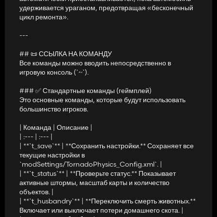
удерживается ураганом, предотвращая «бесконечный
цикл ремонта».
---
## 📜 ССЫЛКА НА КОМАНДУ
Все команды можно вводить непосредственно в
игровую консоль (`~`).
### ✅ Стандартные команды (геймплей)
Это основные команды, которые будут использовать
большинство игроков.
| Команда | Описание |
| :--- | :--- |
| **`t_save`** | **Сохранить настройки.** Сохраняет все
текущие настройки в
`modSettings/TornadoPhysics_Config.xml`. |
| **`t_status`** | **Проверьте статус.** Показывает
активные штормы, масштаб карты и количество
объектов. |
| **`t_husbandry`** | **Переключить смерть животных.**
Включает или выключает потери домашнего скота. |