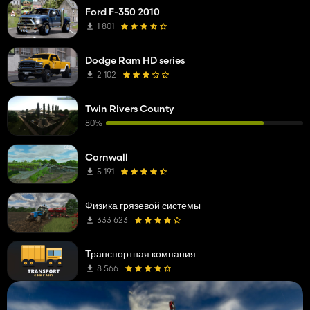
Ford F-350 2010
1 801
Dodge Ram HD series
2 102
Twin Rivers County
80%
Cornwall
5 191
Физика грязевой системы
333 623
Транспортная компания
8 566