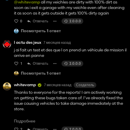
@whitevamp
all my veichles are dirty with 100% dirt as
soon as i exit a garage with my veichle even after cleaning
it as soon as it gets outside it gets 100% dirty again
0
Отвечать
2.0.0.0
Посмотреть 1 ответ
l actu des jeux
7 месяцев назад
j ai fait un test et des que l on prend un véhicule de mission il
arrive en panne
1
Отвечать
2.0.0.0
Посмотреть 1 ответ
whitevamp
7 месяцев назад
Создатель
Thanks to everyone for the reports! I am actively working
on getting these bugs taken care of. I’ve already fixed the
issue causing vehicles to take damage immediately at the
store.
However, during that process, I discovered one more issue
Подробнее
that I want to squash before release. I will get a patched
2
Отвечать
2.0.0.0