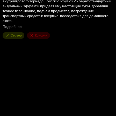
внутриигрового торнадо. Tornado Physics V3 берет стандартный
визуальный эффект и придает ему настоящие зубы, добавляя
точное всасывание, подъем предметов, повреждение
транспортных средств и впервые: последствия для домашнего
скота.
Подробнее
От стандартных карт с увеличением 2x до массивных
ландшафтов с увеличением 16x, шторм теперь интеллектуально
Сервер
Консоли
масштабируется, рассчитывая динамическое сопротивление,
сопротивление массы и силы вращения, чтобы создать
ужасающе реалистичную симуляцию.
🌪️ ОСНОВНЫЕ ХАРАКТЕРИСТИКИ
True Physics Engine: заменяет статический ветер в игре
динамическим вихрем. Транспортные средства поднимаются,
вращаются против часовой стрелки (в соответствии с
визуальными облаками) и бросаются в зависимости от их массы.
Более тяжелые тракторы сопротивляются дольше; более легкое
оборудование улетает мгновенно.
Опасность для домашнего скота (животноводство): теперь шторм
представляет угрозу для экономики вашей фермы. Если торнадо
пересечет пастбище, животные погибнут.