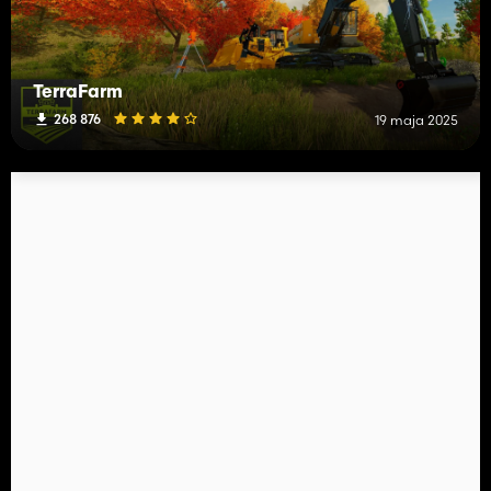
TerraFarm
268 876
19 maja 2025