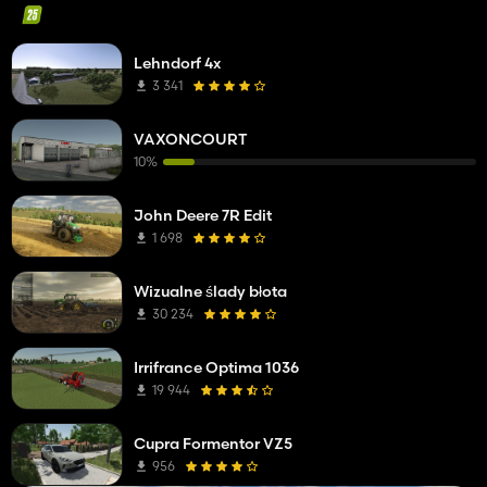
Lehndorf 4x
3 341
VAXONCOURT
10%
John Deere 7R Edit
1 698
Wizualne ślady błota
30 234
Irrifrance Optima 1036
19 944
Cupra Formentor VZ5
956