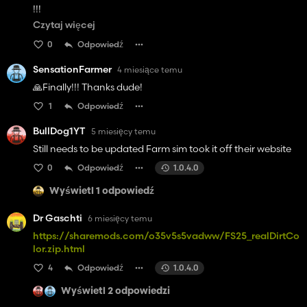
!!!
Czytaj więcej
Ohne diesen tollen Mod, ist das Game nur halb so gut !!!!
0
Odpowiedź
SensationFarmer
4 miesiące temu
🙏Finally!!! Thanks dude!
1
Odpowiedź
BullDog1YT
5 miesięcy temu
Still needs to be updated Farm sim took it off their website
0
Odpowiedź
1.0.4.0
Wyświetl 1 odpowiedź
Dr Gaschti
6 miesięcy temu
https://sharemods.com/o35v5s5vadww/FS25_realDirtCo
lor.zip.html
4
Odpowiedź
1.0.4.0
Wyświetl 2 odpowiedzi