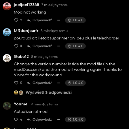
joeljoel12345
7 miesięcy temu
Mod not working
2
Odpowiedź
1.0.4.0
MRdanjeurfr
8 miesięcy temu
pourquoi a t il etait supprimer on peu plus le telecharger
0
Odpowiedź
1.0.4.0
Gabe12
8 miesięcy temu
Change the version number inside the mod file (in the
modDesc.xml) and the mod will working again. Thanks to
Vince for the workaround.
5
Odpowiedź
1.0.4.0
Wyświetl 3 odpowiedzi
Yonmei
9 miesięcy temu
Actualizen el mod
4
Odpowiedź
1.0.4.0