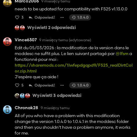
Marco2006
9 miesięcy temu
needs to be updated for compatibility with FS25 v1.13.0.0
3
Odpowiedź
1.0.4.0
Wyświetl 2 odpowiedzi
Vince6307
9 miesięcy temu
(edytowane)
Edit du 05/03/2026 : la modification de la version dans le
moddesc ne suffit plus. Le lien suivant partagé par
@lfsm
a
fonctionné pour moi :
https://sharemods.com/1lwfepdgqpd9/FS25_realDirtCol
or.zip.html
J'espère que ça aide !
5
Odpowiedź
1.0.4.0
Wyświetl 3 odpowiedzi
Chronak28
9 miesięcy temu
All of you who have a problem with this modification
change the version 1.0.4.0 to 1.0.4.1 in the moddesc folder
and then you shouldn't have a problem anymore, it works
for me.