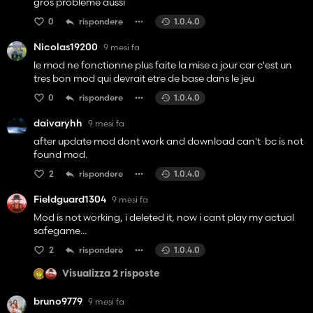
gros problème aussi
0
rispondere
1.0.4.0
Nicolas19200
9 mesi fa
le mod ne fonctionne plus faite la mise a jour car c'est un
tres bon mod qui devrait etre de base dans le jeu
0
rispondere
1.0.4.0
daivaryhh
9 mesi fa
after update mod dont work and download can't bc is not
found mod.
2
rispondere
1.0.4.0
Fieldguard1304
9 mesi fa
Mod is not working, i deleted it, now i cant play my actual
safegame...
2
rispondere
1.0.4.0
Visualizza 2 risposte
bruno9779
9 mesi fa