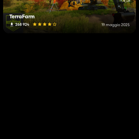
TerraFarm
268 924
19 maggio 2025