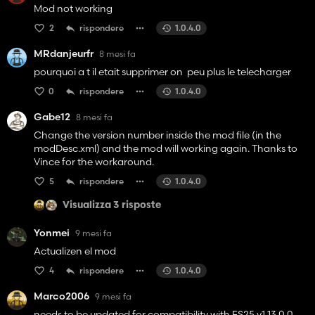
Mod not working
2
rispondere
1.0.4.0
MRdanjeurfr
8 mesi fa
pourquoi a t il etait supprimer on peu plus le telecharger
0
rispondere
1.0.4.0
Gabe12
8 mesi fa
Change the version number inside the mod file (in the
modDesc.xml) and the mod will working again. Thanks to
Vince for the workaround.
5
rispondere
1.0.4.0
Visualizza 3 risposte
Yonmei
9 mesi fa
Actualizen el mod
4
rispondere
1.0.4.0
Marco2006
9 mesi fa
needs to be updated for compatibility with FS25 v1.13.0.0