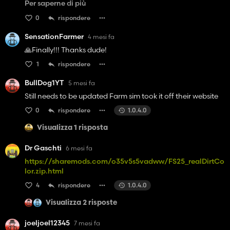
Per saperne di più
Ohne diesen tollen Mod, ist das Game nur halb so gut !!!!
0
rispondere
SensationFarmer
4 mesi fa
🙏Finally!!! Thanks dude!
1
rispondere
BullDog1YT
5 mesi fa
Still needs to be updated Farm sim took it off their website
0
rispondere
1.0.4.0
Visualizza 1 risposta
Dr Gaschti
6 mesi fa
https://sharemods.com/o35v5s5vadww/FS25_realDirtCo
lor.zip.html
4
rispondere
1.0.4.0
Visualizza 2 risposte
joeljoel12345
7 mesi fa