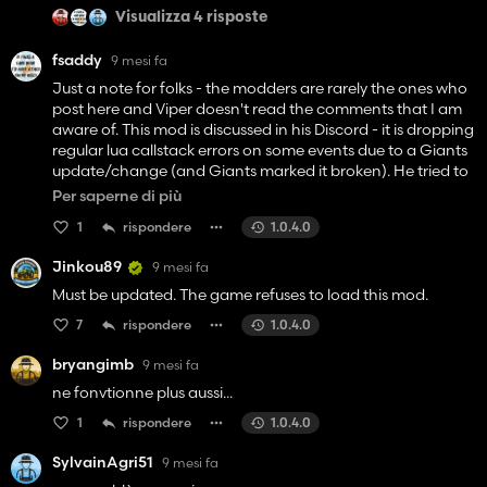
Viel Spass also weiterhin mit diesem coolen Mod und ich
Visualizza 4 risposte
hoffe sehr, dass VIPERGTS96 diesen Mod weiterhin
supporten wird.
fsaddy
9 mesi fa
An dieser Stelle vielen herzlichen Dank für diesen tollen
Just a note for folks - the modders are rarely the ones who
MOD !!!
post here and Viper doesn't read the comments that I am
aware of. This mod is discussed in his Discord - it is dropping
regular lua callstack errors on some events due to a Giants
update/change (and Giants marked it broken). He tried to
fix it and cannot figure out how it isn't working. Whether it
Per saperne di più
gets fixed is up in the air. A comment from Viper in Discord
1
rispondere
1.0.4.0
was this, "I earned the gold award from them back in
january and they still haven't given it to me, meanwhile
Jinkou89
9 mesi fa
they keep breaking my mods. so its a bit hard for me to
want to even look at the game." He's not the only one. At
Must be updated. The game refuses to load this mod.
this point, there is many conversations in the modding
7
rispondere
1.0.4.0
community about how difficult they make modding and
how bad it can be to work with Giants.
bryangimb
9 mesi fa
ne fonvtionne plus aussi...
1
rispondere
1.0.4.0
SylvainAgri51
9 mesi fa