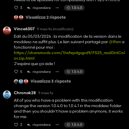
3
rispondere
1.0.4.0
Visualizza 2 risposte
Vince6307
9 mesi fa
(modificato)
Edit du 05/03/2026 : la modification de la version dans le
moddesc ne suffit plus. Le lien suivant partagé par
@lfsm
a
fonctionné pour moi :
https://sharemods.com/1lwfepdgqpd9/FS25_realDirtCol
or.zip.html
J'espère que ça aide !
5
rispondere
1.0.4.0
Visualizza 3 risposte
Chronak28
9 mesi fa
All of you who have a problem with this modification
change the version 1.0.4.0 to 1.0.4.1 in the moddesc folder
and then you shouldn't have a problem anymore, it works
for me.
2
rispondere
1.0.4.0