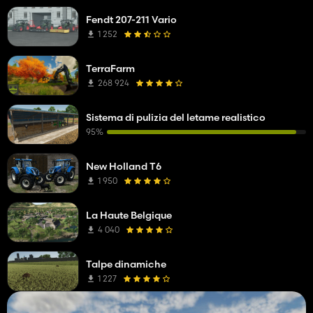
Fendt 207-211 Vario
1 252
TerraFarm
268 924
Sistema di pulizia del letame realistico
95%
New Holland T6
1 950
La Haute Belgique
4 040
Talpe dinamiche
1 227