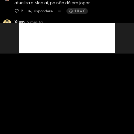
atualiza o Mod ai, pq não dá pra jogar
2
rispondere
1.0.4.0
Xuen
9 mesi fa
Le mod est obsolette
4
rispondere
1.0.4.0
Visualizza 2 risposte
Chronak28
9 mesi fa
Who has this damn modification. After the farming update
to Patch 1.13, the obsolete modification is voted. Please
update this modification for repair on patch 1.13 to be
functional thank you…
5
rispondere
1.0.4.0
NathanNapo
9 mesi fa
Même si je le supprime de mon dossier mods et que j'essaye
de le réinstaller, la page "farming simulator", me dit que le
mod n'existe pas enfin plus. Je trouve dommage de
supprimer un mods comme celui ci qui apportait tellement