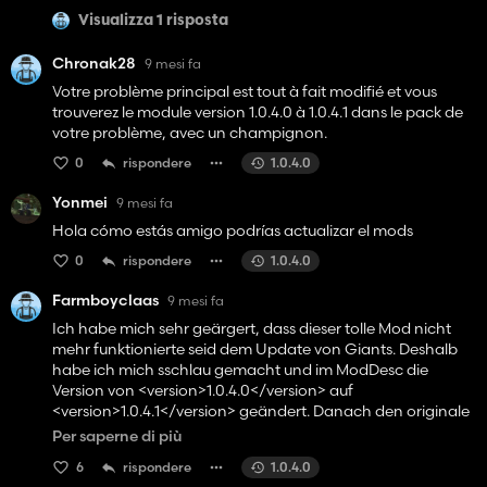
Visualizza 1 risposta
Chronak28
9 mesi fa
Votre problème principal est tout à fait modifié et vous
trouverez le module version 1.0.4.0 à 1.0.4.1 dans le pack de
votre problème, avec un champignon.
0
rispondere
1.0.4.0
Yonmei
9 mesi fa
Hola cómo estás amigo podrías actualizar el mods
0
rispondere
1.0.4.0
Farmboyclaas
9 mesi fa
Ich habe mich sehr geärgert, dass dieser tolle Mod nicht
mehr funktionierte seid dem Update von Giants. Deshalb
habe ich mich sschlau gemacht und im ModDesc die
Version von <version>1.0.4.0</version> auf
<version>1.0.4.1</version> geändert. Danach den originale
Mod im Modordner gelöscht und diesen geänderten Mod
Per saperne di più
eingefügt. Er funktioniert so bei mir wieder ohne Probleme !
6
rispondere
1.0.4.0