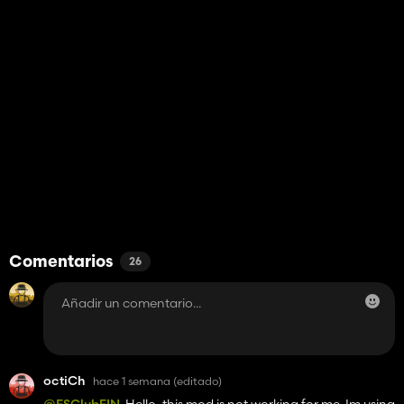
Comentarios
26
octiCh
hace 1 semana
(editado)