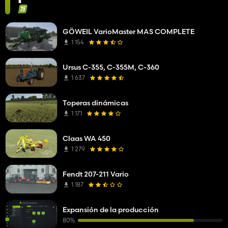
GÖWEIL VarioMaster MAS COMPLETE
1 154
Ursus C-355, C-355M, C-360
1 637
Toperas dinámicas
1 171
Claas WA 450
1 279
Fendt 207-211 Vario
1 187
Expansión de la producción
80%