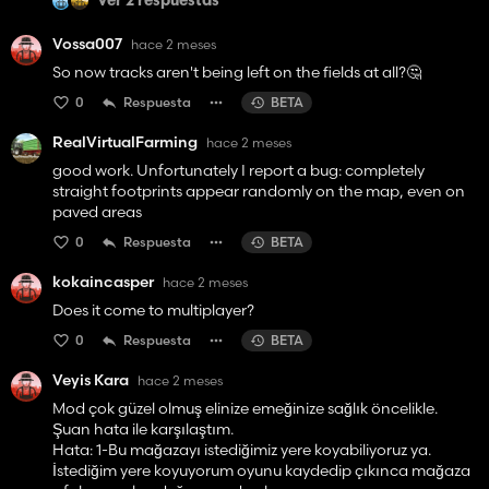
Ver 2 respuestas
Vossa007
hace 2 meses
So now tracks aren't being left on the fields at all?🤔
0
Respuesta
BETA
RealVirtualFarming
hace 2 meses
good work. Unfortunately I report a bug: completely
straight footprints appear randomly on the map, even on
paved areas
0
Respuesta
BETA
kokaincasper
hace 2 meses
Does it come to multiplayer?
0
Respuesta
BETA
Veyis Kara
hace 2 meses
Mod çok güzel olmuş elinize emeğinize sağlık öncelikle.
Şuan hata ile karşılaştım.
Hata: 1-Bu mağazayı istediğimiz yere koyabiliyoruz ya.
İstediğim yere koyuyorum oyunu kaydedip çıkınca mağaza