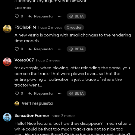
sıfırlanıyor koyduğum yerde olmuyor
2-
https://www.kingmods.net/tr/fs25/mods/73665/life-
Lee mas
mod
Bu modda da 3 tane değer var su ihtiyacı yemek
0
Respuesta
BETA
ihtiyacı ve sağlık diye o değerleri istediğin yere
taşıyabiliyorsun. İstediğim yere taşıyorum ama oyunu
FSClubFIN
hace 2 meses
Creador
kaydedip çıkınca yine eski yerine geliyor.
3-
A new vesrio is coming with small changes to the rendering
https://www.kingmods.net/en/fs25/mods/66090/task-
time models
list
Bu modda da görevleri yazıyorum yine aynı şekilde
0
Respuesta
BETA
oyunu kaydedip çıkınca yine sıfırlanıyor hiç görev
eklenmemiş gibi oluyor
Vossa007
hace 2 meses
for example, when plowing, after reloading the game, you
can see the tracks that were plowed over... so that the
entire plowing or cultivation is just a trace of where the
tractor went...
0
Respuesta
BETA
Ver 1 respuesta
SensationFarmer
hace 2 meses
Hello! Nice feature, but how they disappear? I mean after a
while could be that too much tracks are not so nice too
see... How to reset them? Or they have a time reset setting?