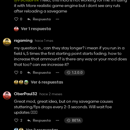
@FSClubFIN
Hello, this mod is not working for me. Im using
it with More realistic game engine but i dont see any ruts
after reloading a savegame
0
Respuesta
Ver 1 respuesta
rsgaming
hace 1 mes
my question is , can they stay longer? i mean if you run in a
field 4,5 times the first starting point starts fading. how to
increase that ammount? is there any way or your mod does
that too? can we increase it?
0
Respuesta
1.2.0.0
Ver 6 respuestas
OberPaul32
hace 2 meses
Great mod, great idea, but on my savegame causes
stuttering/fps drops every 2-3 seconds. Will wait foe
updates 🙋🏻‍♂️
2
Respuesta
BETA