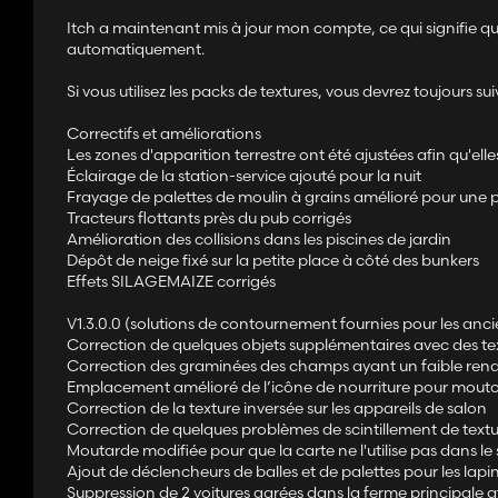
Itch a maintenant mis à jour mon compte, ce qui signifie que
automatiquement.
Si vous utilisez les packs de textures, vous devrez toujours su
Correctifs et améliorations
Les zones d'apparition terrestre ont été ajustées afin qu'elle
Éclairage de la station-service ajouté pour la nuit
Frayage de palettes de moulin à grains amélioré pour une p
Tracteurs flottants près du pub corrigés
Amélioration des collisions dans les piscines de jardin
Dépôt de neige fixé sur la petite place à côté des bunkers
Effets SILAGEMAIZE corrigés
V1.3.0.0 (solutions de contournement fournies pour les an
Correction de quelques objets supplémentaires avec des tex
Correction des graminées des champs ayant un faible ren
Emplacement amélioré de l’icône de nourriture pour mouto
Correction de la texture inversée sur les appareils de salon
Correction de quelques problèmes de scintillement de textu
Moutarde modifiée pour que la carte ne l'utilise pas dans l
Ajout de déclencheurs de balles et de palettes pour les lapi
Suppression de 2 voitures garées dans la ferme principale af