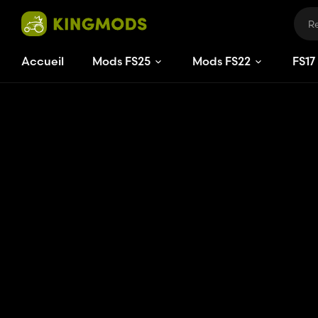
Accueil
Mods FS25
Mods FS22
FS
17