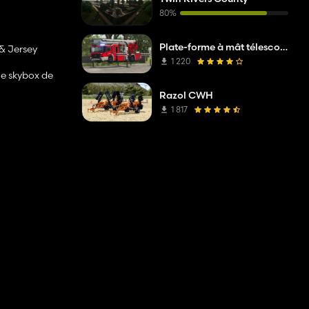
80%
Plate-forme à mât télescopique Mercedes Benz Econic WISS
 & Jersey
1 220
ne skybox de
Razol CWH
 Class 40
1 817
 diesel-
nt dans le
n plus