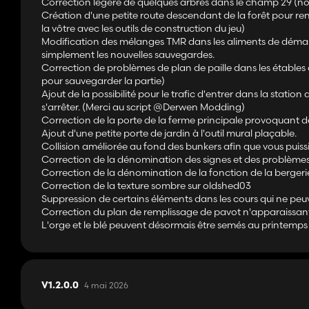
Correction légère de quelques arbres dans le champ 29 (n
Création d'une petite route descendant de la forêt pour re
la vôtre avec les outils de construction du jeu)
Modification des mélanges TMR dans les aliments de démarr
simplement les nouvelles sauvegardes.
Correction de problèmes de plan de paille dans les établ
pour sauvegarder la partie)
Ajout de la possibilité pour le trafic d'entrer dans la stati
s'arrêter. (Merci au script @Derwen Modding)
Correction de la porte de la ferme principale provoquant de
Ajout d'une petite porte de jardin à l'outil mural plaçable.
Collision améliorée au fond des bunkers afin que vous puiss
Correction de la dénomination des signes et des problèmes
Correction de la dénomination de la fonction de la bergeri
Correction de la texture sombre sur oldshed03
Suppression de certains éléments dans les cours qui ne peu
Correction du plan de remplissage de pavot n'apparaissan
L'orge et le blé peuvent désormais être semés au printemps
4 mai 2026
V1.2.0.0