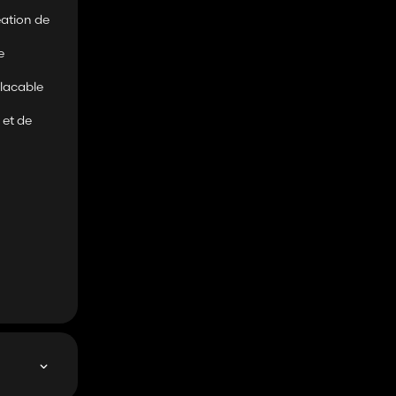
éation de
e
placable
 et de