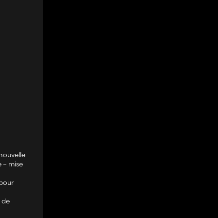
nouvelle
e – mise
 pour
s de