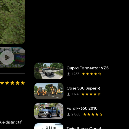
Cupra Formentor VZ5
1 267
Case 580 Super R
1 124
Ford F-350 2010
2 068
e distinctif
Twin Rivers County