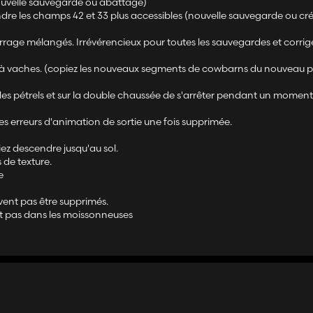
ouvelle sauvegarde ou abattage)
ndre les champs 42 et 33 plus accessibles (nouvelle sauvegarde ou cr
age mélangés. Irrévérencieux pour toutes les sauvegardes et corrig
es à vaches. (copiez les nouveaux segments de cowbarns du nouveau 
on des pétrels et sur la double chaussée de s'arrêter pendant un moment
s erreurs d'animation de sortie une fois supprimée.
iez descendre jusqu'au sol.
 de texture.
e
vent pas être supprimés.
t pas dans les moissonneuses