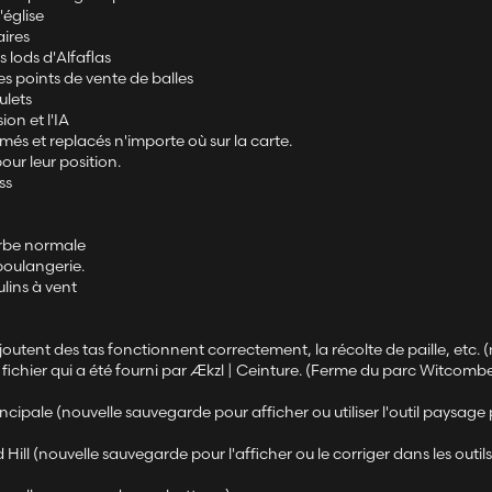
'église
ires
 lods d'Alfaflas
les points de vente de balles
ulets
on et l'IA
més et replacés n'importe où sur la carte.
our leur position.
ss
herbe normale
boulangerie.
lins à vent
tent des tas fonctionnent correctement, la récolte de paille, etc. (
e fichier qui a été fourni par Ækzl | Ceinture. (Ferme du parc Witcomb
ncipale (nouvelle sauvegarde pour afficher ou utiliser l'outil paysage
ill (nouvelle sauvegarde pour l'afficher ou le corriger dans les outil