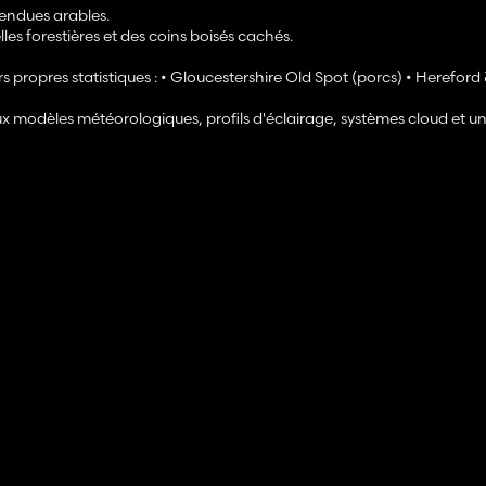
endues arables.
les forestières et des coins boisés cachés.
s propres statistiques : • Gloucestershire Old Spot (porcs) • Hereford
 modèles météorologiques, profils d'éclairage, systèmes cloud et u
epensés, donnant à la carte une identité visuelle fraîche et ancrée. 🚂
ish Rail entièrement carrossable et découvrez la véritable puissance
es locomotives les plus emblématiques de Grande-Bretagne directeme
us réaliste.
ent de la carte.
es tracteurs et des camions articulés.
 son propre caractère.
t immersifs.
de tas de ferraille amovibles, de bordures de champ réglables et bie
sme à petite échelle aux contrats à grande échelle.