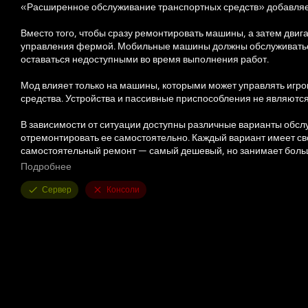
«Расширенное обслуживание транспортных средств» добавляет
Вместо того, чтобы сразу ремонтировать машины, а затем двиг
управления фермой. Мобильные машины должны обслуживаться 
оставаться недоступными во время выполнения работ.
Мод влияет только на машины, которыми может управлять игро
средства. Устройства и пассивные приспособления не являютс
В зависимости от ситуации доступны различные варианты обсл
отремонтировать ее самостоятельно. Каждый вариант имеет сво
самостоятельный ремонт — самый дешевый, но занимает больш
Подробнее
Расширенное техническое обслуживание автомобиля также вклю
проблемы с двигателем, ошибки режима скорости/аварийного
Сервер
Консоли
машины могут стать ненадежными и вызвать проблемы в работе
Также включено моделирование батареи. Аккумуляторы могут р
работающем двигателе.
Расширенное техническое обслуживание автомобиля также вкл
привести к повреждению транспортных средств в зависимости о
управление транспортным средством более важным.