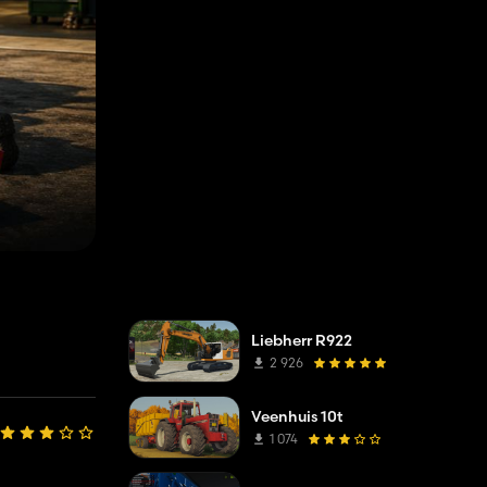
Liebherr R922
2 926
Veenhuis 10t
1 074