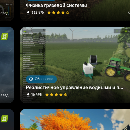
Физика грязевой системы
332 576
назад
5
Обновлено
Реалистичное управление водными и почвенными ресурсами (RWSM)
16 495
назад