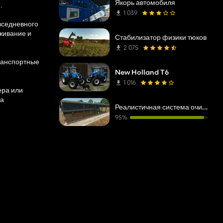
Якорь автомобиля
.
1 039
вседневного
живание и
Стабилизатор физики тюков
2 075
транспортные
New Holland T6
1 016
ера или
 а
Реалистичная система очистки навоза
95%
блем, как
бслуживаемые
при
ры могут
стичное