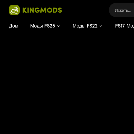
Дом
Моды FS25
Моды FS22
FS
17
Мо