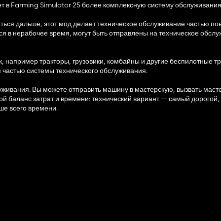
 в Farming Simulator 25 более комплексную систему обслуживания
аться дальше, этот мод делает техническое обслуживание частью по
в нерабочее время, могут быть отправлены на техническое обслу
к, например тракторы, грузовики, комбайны и другие беспилотные 
я частью системы технического обслуживания.
уживания. Вы можете отправить машину в мастерскую, вызвать маст
й баланс затрат и времени: технический вариант — самый дорогой,
е всего времени.
чает систему неисправностей. Машины могут страдать от таких про
 режима, спущенные шины или проблемы с аккумулятором. Плохо о
.
азряжаться при работе потребителей электроэнергии и заряжаться 
ючает в себя систему повреждений при столкновении. Сильные уда
т скорости столкновения, что делает осторожное вождение и реали