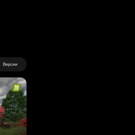
ботающем
машин.
ое вождение,
Версии
я.
сом, а не