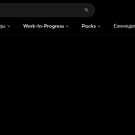
ды
Work-In-Progress
Packs
Еженедел