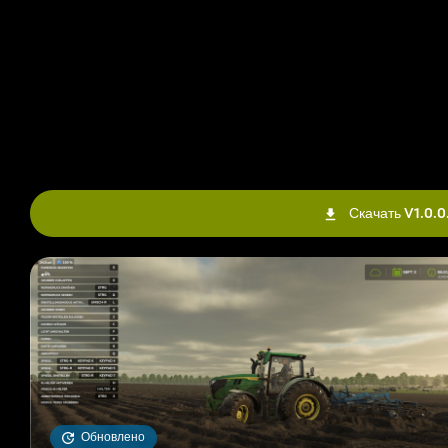
Моделирование батареи
Аккумуляторная система имитирует базовое поведение зарядки
Потребители электроэнергии могут медленно разряжать аккум
двигателе. Благодаря этому припаркованные или неправильн
Ущерб от столкновения
Расширенное техническое обслуживание транспортных средств
В зависимости от скорости столкновения сильные удары могут 
Скачать V1.0.0
аварии и сильные удары распознаются более четко, а при обр
Система разработана таким образом, чтобы более тесно связы
полагаться исключительно на регулярный износ и техническое
Обновлено