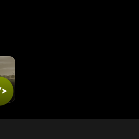
стоятельный ремонт.
ти удара
и автомобиля
ния.
но для машин, которыми может управлять игрок.