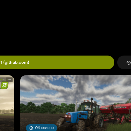
 и разрядки.
улятор при выключенном двигателе, но его можно заряжать при ра
о управляемые машины со временем кажутся более реалистичными.
 включает систему повреждений при столкновении для мобильных 
привести к повреждению автомобиля. Это означает, что неосторожн
.1
(github.com)
ащении с машиной достигаются еще более реалистичные последстви
вать повреждения транспортных средств с реальным игровым процес
 обслуживание.
Обновлено