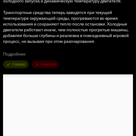
холодного запуска и динамическую температуру двигателя.
Транспортные средства теперь заводятся при текущей
температуре окружающей среды, прогреваются во время
использования и сохраняют тепло после остановки. Холодные
двигатели работают иначе, чем полностью прогретые машины,
добавляя больше глубины и реализма в повседневный игровой
процесс, не вызывая при этом разочарования.
Особенности
Подробнее
Запуск в зависимости от температуры окружающей среды
Сервер
Консоли
Динамическая система прогрева двигателя.
Сохранение тепла после выключения
Снижение производительности в холодном состоянии.
Риск остановки при слишком сильном нажатии в холодном
состоянии.
Поведение, чувствительное к погоде