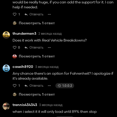
would be really huge, if you can add the support for it. I can
help if needed.
1
Отвечать
Посмотреть 1 ответ
thundermen3
2 месяца назад
Does it work with Real Vehicle Breakdowns?
0
Отвечать
Посмотреть 1 ответ
caseih8920
3 месяца назад
Any chance there’s an option for Fahrenheit? I apologize if
it’s already available.
1
Отвечать
1.0.0.2
Посмотреть 1 ответ
trennis434343
3 месяца назад
when i select it it will only load until 89% then stop