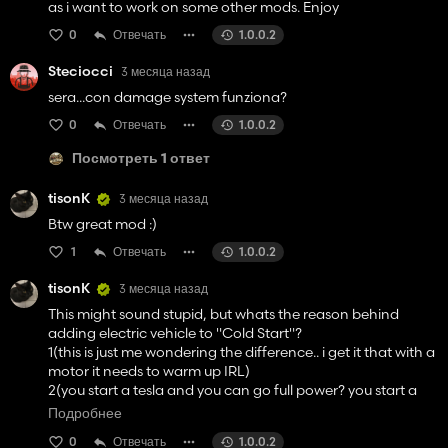
as i want to work on some other mods. Enjoy
0
Отвечать
1.0.0.2
Steciocci
3 месяца назад
sera...con damage system funziona?
0
Отвечать
1.0.0.2
Посмотреть 1 ответ
tisonK
3 месяца назад
Btw great mod :)
1
Отвечать
1.0.0.2
tisonK
3 месяца назад
This might sound stupid, but whats the reason behind
adding electric vehicle to "Cold Start"?
1(this is just me wondering the difference.. i get it that with a
motor it needs to warm up IRL)
2(you start a tesla and you can go full power? you start a
good big vroom vroom on diesel and it canot go FP)
Подробнее
0
Отвечать
1.0.0.2
Again just wondering... hoping someone can learn me