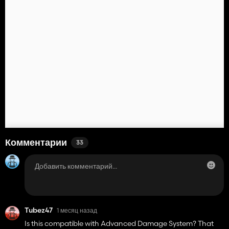
Комментарии
33
Tubez47
1 месяц назад
Is this compatible with Advanced Damage System? That