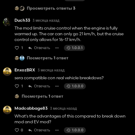
something
Просмотреть ответы 3
Duch33
3 месяца назад
The mod limits cruise control when the engine is fully
warmed up. The car can only go 21 km/h, but the cruise
control only allows for 16-17 km/h.
1
Отвечать
1.0.0.1
Посмотреть 1 ответ
EnxozBRX
3 месяца назад
sera compatible con real vehicle breakdows?
1
Отвечать
1.0.0.0
Посмотреть 1 ответ
Madcabbage83
3 месяца назад
What's the advantages of this compared to break down
mod and EV mod?
0
Отвечать
1.0.0.0