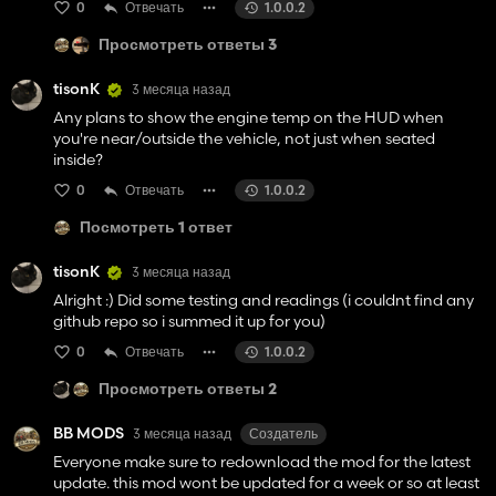
0
Отвечать
1.0.0.2
Просмотреть ответы 3
tisonK
3 месяца назад
Any plans to show the engine temp on the HUD when
you're near/outside the vehicle, not just when seated
inside?
0
Отвечать
1.0.0.2
Посмотреть 1 ответ
tisonK
3 месяца назад
Alright :) Did some testing and readings (i couldnt find any
github repo so i summed it up for you)
0
Отвечать
1.0.0.2
Просмотреть ответы 2
BB MODS
3 месяца назад
Создатель
Everyone make sure to redownload the mod for the latest
update. this mod wont be updated for a week or so at least