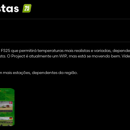
stas
 o FS25 que permitirá temperaturas mais realistas e variadas, depen
sta. O Project é atualmente um WIP, mas está se movendo bem. Víd
 mais estações, dependentes da região.
para as temporadas para a América do Sul!