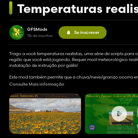
Temperaturas reali
GFSMods
Se inscrever
116 de inscritos
Trago a você temperaturas realistas, uma série de scripts para
região que você está jogando. Requer mod meteorológico reali
instalação de instrução por galês!
Este mod também permite que a chuva/neve/granizo ocorra em
Consulte Mais informação
Fazendo pedidos!
Ainda pesquisando se houver uma maneira de mudar os meses 
Como é feito
------------------