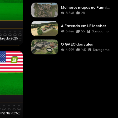
Melhores mapas no Farming Simulator 25 (minha opinião)
8 348
28
A Fazenda em LE Mechet
5 446
55
Savegame
bro de 2025
O GAEC dos vales
4 999
145
Savegame
ulho de 2025