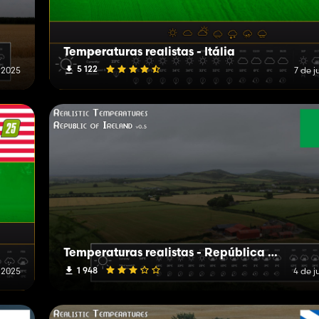
Temperaturas realistas - Itália
5 122
e 2025
7 de j
Temperaturas realistas - República da Irlanda
1 948
e 2025
4 de j