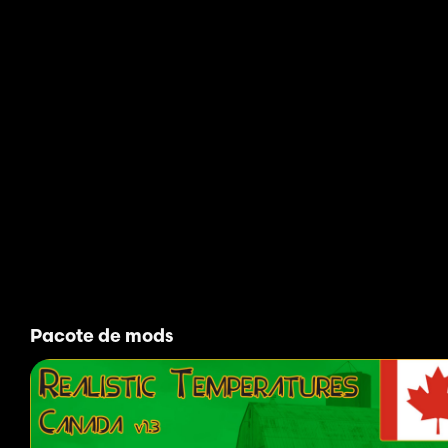
Beta - contém temperaturas ajustadas
Beta2 - contém precipitação ajustada
v1.0 - contém calendários de culturas personalizados
> v1.0 - Confira possíveis recursos na página
Itch.io
!
Para a primeira versão beta de cada região, escolho três cidade
baixos. Eu pego as médias e as uso para reconfigurar as confi
para cada região.
Para a segunda versão beta de cada região, pego essas três cid
recebo a quantidade de dias sem precipitação disso. Em seguid
informações para calcular o peso do sol, nuvem, chuva, neve, g
Para a primeira versão estável de cada região, uso o Google p
trabalhando. Depois que todas as informações são gravadas, edi
duas a três horas para cada região, desde que não haja erros ou
Pacote de mods
Eu queria adicionar isso a cada postagem de mod, para que as