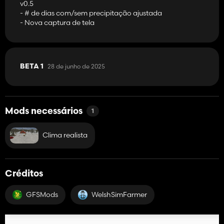
v0.5
gravadas, edito cada um dos arquivos XML de culturas para
- # de dias com/sem precipitação ajustada
refletir isso.
- Nova captura de tela
Eu queria adicionar isso a cada postagem de mod, para que as
pessoas saibam que não estou apenas retirando números do ar
para fazê -los;)
28 de junho de 2025
BETA 1
Mods necessários
1
Clima realista
Créditos
GFSMods
WelshSimFarmer