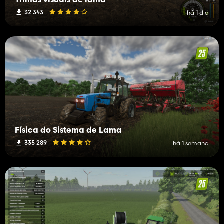
Trilhas visuais de lama
32 343
há 1 dia
Física do Sistema de Lama
335 289
há 1 semana