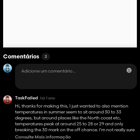
Comentários
2
TaskFailed
há 1 ano
Hi, thanks for making this, I just wanted to also mention
temperatures in summer seem to sit around 30 to 33
degrees, but around places like the North coast etc,
temperatures peak at around 25 to 28 or 29 and only
breaking the 30 mark on the off chance. I'm not really sure
if I maybe installed the mod wrong, but I just wanted to
Consulte Mais informação