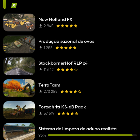
New Holland FX
2 945
Produção sazonal de ovos
1 255
StockbornerHof RLP x4
11 642
TerraFarm
270 259
Fortschritt KS-6B Pack
37 519
Sistema de limpeza de adubo realista
95%