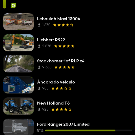
Leboulch Maxi 13004
1 875
Liebherr R922
2 878
StockbornerHof RLP x4
9 365
Âncora do veículo
985
New Holland T6
928
Ford Ranger 2007 Limited
81%