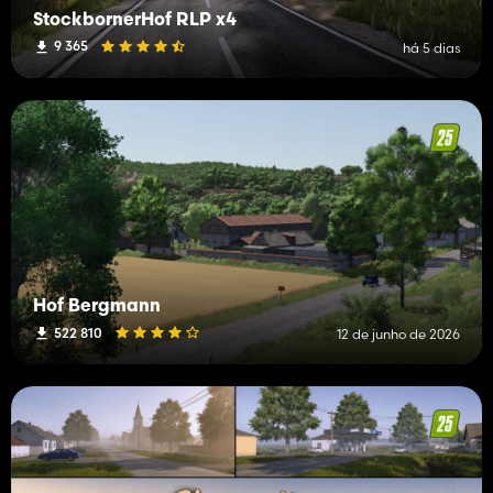
StockbornerHof RLP x4
9 365
há 5 dias
Hof Bergmann
522 810
12 de junho de 2026