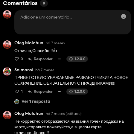
Comentários
8
Oleg Molchun
há 7 meses
Отлично,Спасибо!!!👍️
0
Responder
1.2.0.0
Saimonsi
há 7 meses
ПРИВЕТСТВУЮ УВАЖАЕМЫЕ РАЗРАБОТЧИКИ! А НОВОЕ
СОХРАНЕНИЕ ОБЯЗАТЕЛЬНО? С ПРАЗДНИКАМИ!!!
1
Responder
1.2.0.0
Ver 1 resposta
Oleg Molchun
há 7 meses
(editado)
Не корректно отображаются названия точек продажи на
карте,исправьте пожалуйста,а в целом карта
отличная,браво!!!