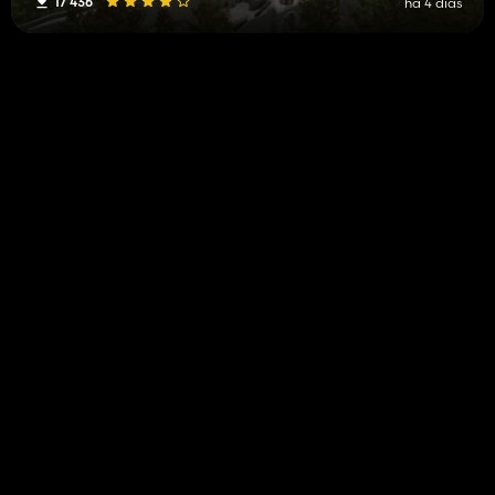
17 436
há 4 dias