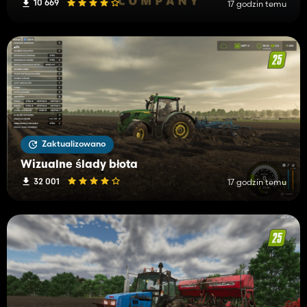
10 669
17 godzin temu
Zaktualizowano
Wizualne ślady błota
32 001
17 godzin temu