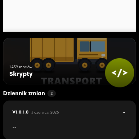
Znalazłeś błąd lub masz sugestię? Odwiedź repozytorium GitHub:
https://github.com/Sablerock1/FS25_Puncture/issues
1 439 modów
Skrypty
Dziennik zmian
2
3 czerwca 2026
V1.0.1.0
--