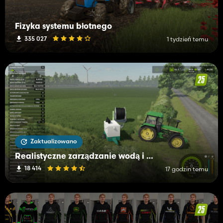
Fizyka systemu błotnego
335 027
1 tydzień temu
Zaktualizowano
Realistyczne zarządzanie wodą i glebą (RWSM)
18 414
17 godzin temu