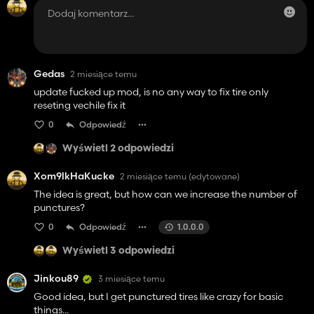
Gedas
2 miesiące temu
update fucked up mod, is no any way to fix tire only
reseting vechile fix it
0
Odpowiedź
Wyświetl 2 odpowiedzi
Xom9lkHaKucke
2 miesiące temu
(edytowane)
The idea is great, but how can we increase the number of
punctures?
0
Odpowiedź
1.0.0.0
Wyświetl 3 odpowiedzi
Jinkou89
3 miesiące temu
Good idea, but I get punctured tires like crazy for basic
things...