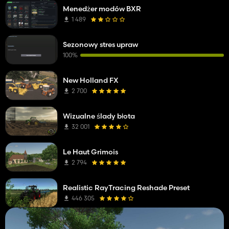
Menedżer modów BXR
1 489
Sezonowy stres upraw
100%
New Holland FX
2 700
Wizualne ślady błota
32 001
Le Haut Grimois
2 794
Realistic RayTracing Reshade Preset
446 305