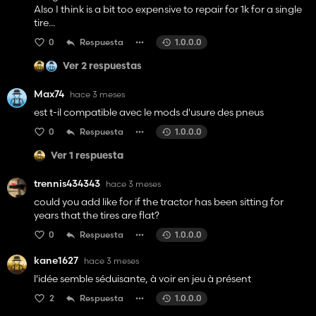
Also I think is a bit too expensive to repair for 1k for a single
tire...
0
Respuesta
1.0.0.0
Ver 2 respuestas
Max74
hace 3 meses
est t-il compatible avec le mods d'usure des pneus
0
Respuesta
1.0.0.0
Ver 1 respuesta
trennis434343
hace 3 meses
could you add like for if the tractor has been sitting for
years that the tires are flat?
0
Respuesta
1.0.0.0
kane1627
hace 3 meses
l'idée semble séduisante, à voir en jeu à présent
2
Respuesta
1.0.0.0