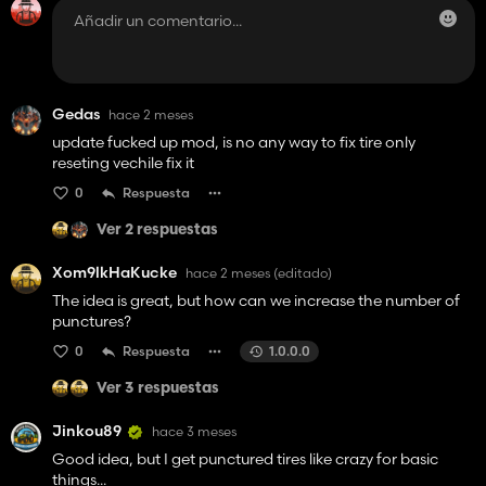
Gedas
hace 2 meses
update fucked up mod, is no any way to fix tire only
reseting vechile fix it
0
Respuesta
Ver 2 respuestas
Xom9lkHaKucke
hace 2 meses
(editado)
The idea is great, but how can we increase the number of
punctures?
0
Respuesta
1.0.0.0
Ver 3 respuestas
Jinkou89
hace 3 meses
Good idea, but I get punctured tires like crazy for basic
things...