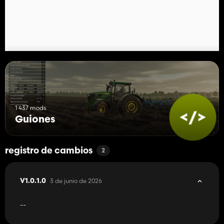
- Mecánica de reparación y servicio en carretera mejorada.
¿Encontró un error o tiene alguna sugerencia? Visita el
repositorio de GitHub:
https://github.com/Sablerock1/FS25_Puncture/issues
1 437 mods
Guiones
registro de cambios
2
3 de junio de 2026
V1.0.1.0
--