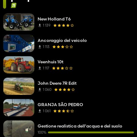
New Holland T6
1 139
Ancoraggio del veicolo
1 113
Veenhuis 10t
1 117
John Deere 7R Edit
1 060
GRANJA SÃO PEDRO
1 061
Gestione realistica dell'acqua e del suolo
100%