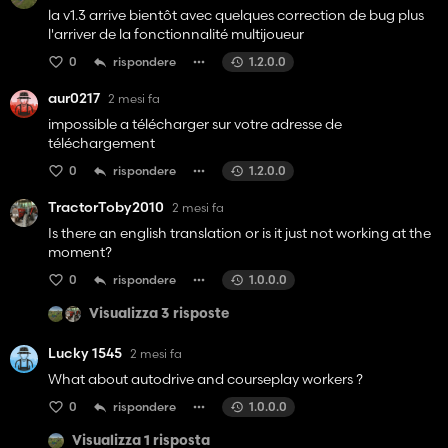
la v1.3 arrive bientôt avec quelques correction de bug plus
l'arriver de la fonctionnalité multijoueur
0
rispondere
1.2.0.0
aur0217
2 mesi fa
impossible a télécharger sur votre adresse de
téléchargement
0
rispondere
1.2.0.0
TractorToby2010
2 mesi fa
Is there an english translation or is it just not working at the
moment?
0
rispondere
1.0.0.0
Visualizza 3 risposte
Lucky 1545
2 mesi fa
What about autodrive and courseplay workers ?
0
rispondere
1.0.0.0
Visualizza 1 risposta