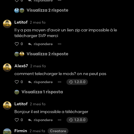
0
rispondere
Visualizza 2 risposte
Letitof
2 mesi fa
Il y a pas moyen d'avoir un lien zip car impossible à le
télécharger SVP merci
0
rispondere
Visualizza 2 risposte
Alex67
2 mesi fa
comment telecharger le mods? on ne peut pas
0
rispondere
1.2.0.0
Visualizza 1 risposta
Letitof
2 mesi fa
Bonjour il est impossible a télécharger
0
rispondere
1.2.0.0
Firmin
2 mesi fa
Creatore