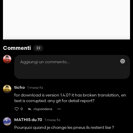
Commenti
22
ticho
1 mese fa
for download is version 1.4.0? it has broken translation, en
text is corrupted. any git for detail report?
0
rispondere
MATHIS du 70
1 mese fa
Pourquoi quand je change les pneus ils restent lise ?