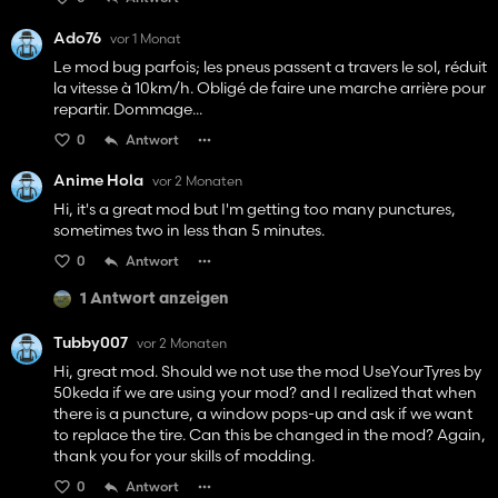
Ado76
vor 1 Monat
Le mod bug parfois; les pneus passent a travers le sol, réduit
la vitesse à 10km/h. Obligé de faire une marche arrière pour
repartir. Dommage...
0
Antwort
Anime Hola
vor 2 Monaten
Hi, it's a great mod but I'm getting too many punctures,
sometimes two in less than 5 minutes.
0
Antwort
1 Antwort anzeigen
Tubby007
vor 2 Monaten
Hi, great mod. Should we not use the mod UseYourTyres by
50keda if we are using your mod? and I realized that when
there is a puncture, a window pops-up and ask if we want
to replace the tire. Can this be changed in the mod? Again,
thank you for your skills of modding.
0
Antwort