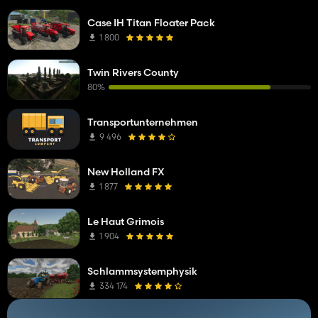
Case IH Titan Floater Pack
1 800
Twin Rivers County
80%
Transportunternehmen
9 496
New Holland FX
1 877
Le Haut Grimois
1 904
Schlammsystemphysik
334 174