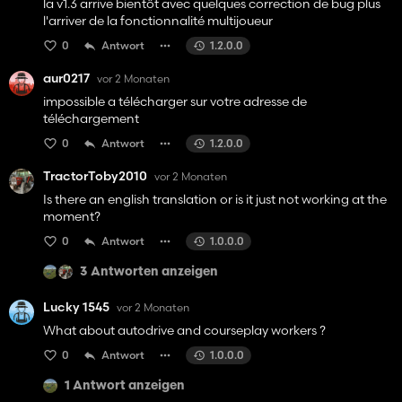
la v1.3 arrive bientôt avec quelques correction de bug plus
l'arriver de la fonctionnalité multijoueur
0
Antwort
1.2.0.0
aur0217
vor 2 Monaten
impossible a télécharger sur votre adresse de
téléchargement
0
Antwort
1.2.0.0
TractorToby2010
vor 2 Monaten
Is there an english translation or is it just not working at the
moment?
0
Antwort
1.0.0.0
3 Antworten anzeigen
Lucky 1545
vor 2 Monaten
What about autodrive and courseplay workers ?
0
Antwort
1.0.0.0
1 Antwort anzeigen