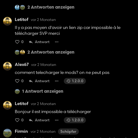
2 Antworten anzeigen
Letitof
vor 2 Monaten
Il y a pas moyen d'avoir un lien zip car impossible à le
télécharger SVP merci
0
Antwort
2 Antworten anzeigen
Alex67
vor 2 Monaten
comment telecharger le mods? on ne peut pas
0
Antwort
1.2.0.0
1 Antwort anzeigen
Letitof
vor 2 Monaten
Bonjour il est impossible a télécharger
0
Antwort
1.2.0.0
Firmin
vor 2 Monaten
Schöpfer