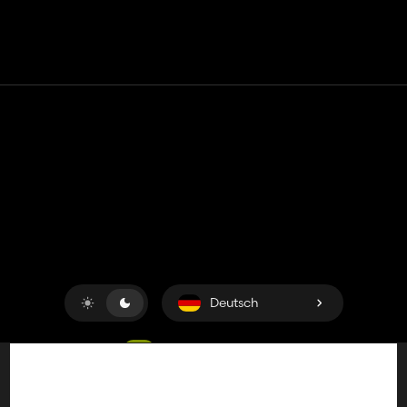
Kontakt
Hilfe
Nutzungsbedingungen
Datenschutz-Bestimmungen
Cookies verwalten
Deutsch
Copyright © 2018-2026
King UP SAS
. Alle Rechte