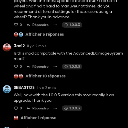
players. With the latest update is this still true? I do use a
wheel and find it hard to manuveur at times, do you
recommend different settings for those users using a
wheel? Thank you in advance.
0
Répondre
1.0.0.3
Afficher 3 réponses
Jax12
il y a 2 mois
Is this mod compatible with the AdvancedDamageSystem
mod?
0
Répondre
1.0.0.3
Afficher 10 réponses
SEBASTOS
il y a 2 mois
Well, now with the 1.0.0.3 version this mod reaally is an
upgrade. Thank you!
0
Répondre
1.0.0.3
Afficher 1 réponse