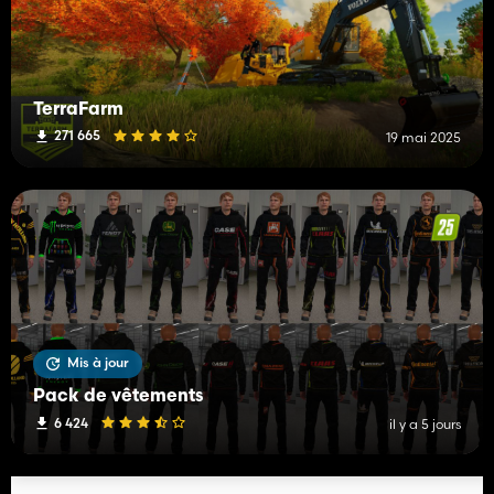
TerraFarm
271 665
19 mai 2025
Mis à jour
Pack de vêtements
6 424
il y a 5 jours