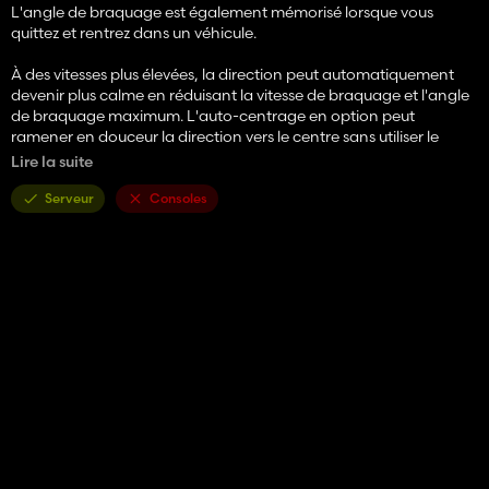
L'angle de braquage est également mémorisé lorsque vous
quittez et rentrez dans un véhicule.
À des vitesses plus élevées, la direction peut automatiquement
devenir plus calme en réduisant la vitesse de braquage et l'angle
de braquage maximum. L'auto-centrage en option peut
ramener en douceur la direction vers le centre sans utiliser le
comportement agressif de retour par défaut des GIANTS.
Lire la suite
Le nouveau feedback sur la charge des roues lit l'évolution de la
Serveur
Consoles
charge des pneus à partir des roues orientables et renvoie de
petites bosses physiques dans la direction lorsqu'il n'y a aucune
intervention du joueur, ce qui rend les terrains accidentés et les
impacts plus vivants.
Principales caractéristiques :
1. Direction non centrée
2. Angle de braquage persistant
3. Autocentrage optionnel basé sur la vitesse
4. Vitesse de direction et réduction de l'angle adaptatives à la
vitesse
5. Retour de charge de roue en option provenant de la charge
des pneus orientables