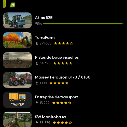
Atlas 52E
98%
TerraFarm
271 665
Pistes de boue visuelles
34 398
Massey Ferguson 8170 / 8180
1 108
Entreprise de transport
13 222
SW Manitoba 4x
33 379