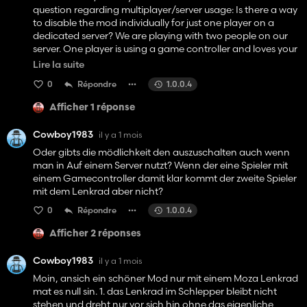
question regarding multiplayer/server usage: Is there a way
to disable the mod individually for just one player on a
dedicated server? We are playing with two people on our
server. One player is using a game controller and loves your
realistic steering mod. However, the second player is using
Lire la suite
a real steering wheel and would like to turn the mod off for
0
Répondre
1.0.0.4
themselves, as it conflicts with their wheel setup. Is there an
in-game menu, a keybind to toggle it on/off per client, or a
Afficher 1 réponse
setting in the modSettings XML that allows one player to
deactivate it without removing the mod from the server
Cowboy1983
il y a 1 mois
entirely? Thanks in advance for your help!"
Oder gibts die mödlichkeit den auszuschalten auch wenn
man in Auf einem Server nutzt? Wenn der eine Spieler mit
einem Gamecontroller damit klar kommt der zweite Spieler
mit dem Lenkrad aber nicht?
0
Répondre
1.0.0.4
Afficher 2 réponses
Cowboy1983
il y a 1 mois
Moin, ansich ein schöner Mod nur mit einem Moza Lenkrad
mat es null sin. 1. das Lenkrad im Schlepper bleibt nicht
stehen und dreht nur vor sich hin ohne das eigenliche