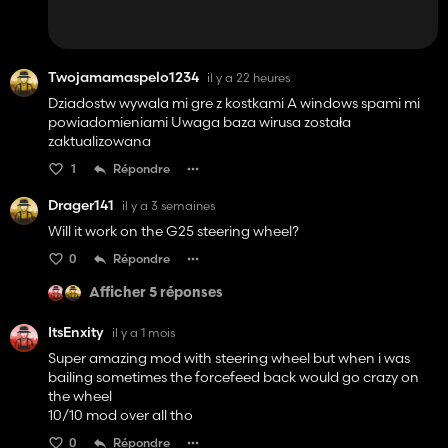
Twojamamaspelo1234
il y a 22 heures
Dziadostw wywala mi gre z kostkami A windows spami mi
powiadomieniami Uwaga baza wirusa została
zaktualizowana
1
Répondre
Drager141
il y a 3 semaines
Will it work on the G25 steering wheel?
0
Répondre
Afficher 5 réponses
ItsEnxity
il y a 1 mois
Super amazing mod with steering wheel but when i was
bailing sometimes the forcefeed back would go crazy on
the wheel
10/10 mod over all tho
0
Répondre