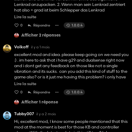
Lenkrad anzupacken. 2. Wenn man sein Lenkrad zentriert
hat also = grad ist beim Schlepper das Lenkrad
eingeschlagen. Gibts da evtl mal paar einstellungen wo
Lire la suite
man das Fixen kann ?
0
Répondre
1.0.0.4
Afficher 2 réponses
Volkoff
il y a 1 mois
excellent mod and idea. please keep going on we need you
:) . im here to ask that i have g29 and dualsense right now
and i dont get any feedback on those like not a single
vibration and its sucks. can you add this kind of stuff to the
game also? or is it just me having this problem? i only have
centering force and kinda force feedback on g29 and
Lire la suite
thats it. Thank you for your work!!
0
Répondre
1.0.0.4
Afficher 1 réponse
Tubby007
il y a 2 mois
Hi, excellent mod, I know some people mentioned that this
mod at the moment is best for those KB and controller