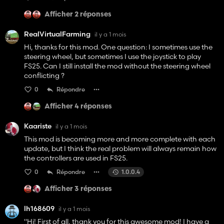
Afficher 2 réponses
RealVirtualFarming
il y a 1 mois
Hi, thanks for this mod. One question: I sometimes use the
steering wheel, but sometimes I use the joystick to play
FS25. Can I still install the mod without the steering wheel
conflicting ?
0
Répondre
Afficher 4 réponses
Kaariste
il y a 1 mois
This mod is becoming more and more complete with each
update, but I think the real problem will always remain how
the controllers are used in FS25.
0
Répondre
1.0.0.4
Afficher 3 réponses
lh168609
il y a 1 mois
"Hi! First of all, thank you for this awesome mod! I have a