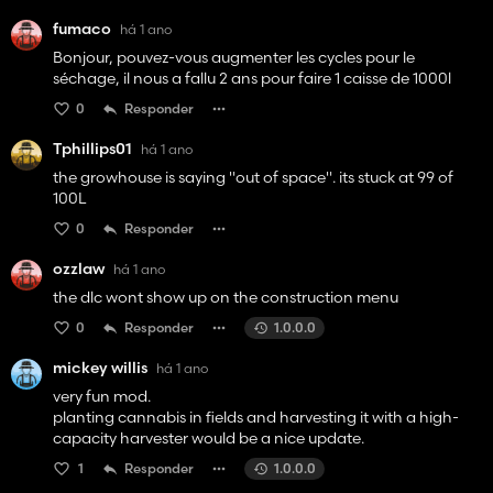
fumaco
há 1 ano
Bonjour, pouvez-vous augmenter les cycles pour le
séchage, il nous a fallu 2 ans pour faire 1 caisse de 1000l
0
Responder
Tphillips01
há 1 ano
the growhouse is saying "out of space". its stuck at 99 of
100L
0
Responder
ozzlaw
há 1 ano
the dlc wont show up on the construction menu
0
Responder
1.0.0.0
mickey willis
há 1 ano
very fun mod.
planting cannabis in fields and harvesting it with a high-
capacity harvester would be a nice update.
1
Responder
1.0.0.0