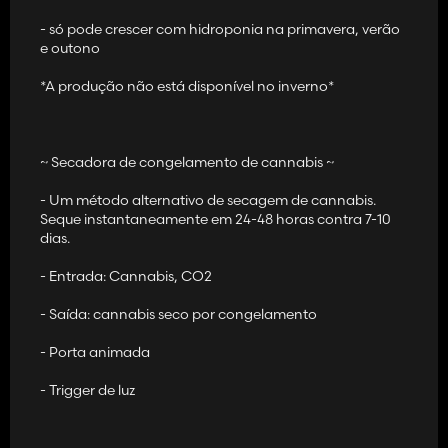
- só pode crescer com hidroponia na primavera, verão
e outono
*A produção não está disponível no inverno*
~ Produções de Cannabis ~
~~ Traga seus brotos de cannabis cortados para vender
~ Secadora de congelamento de cannabis ~
estações ou outras produções de cannabis ~~ ~~ ~~
- Um método alternativo de secagem de cannabis.
Seque instantaneamente em 24-48 horas contra 7-10
dias.
- Entrada: Cannabis, CO2
- Saída: cannabis seco por congelamento
- Porta animada
- Trigger de luz