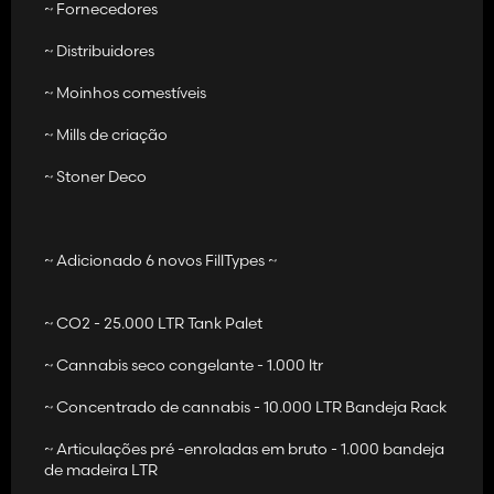
~ Fornecedores
~ Tio j -pops bud n café da manhã -uma estação de vendas que
~ Distribuidores
você pode trazer todos os seus produtos em massa de cannabis
e cannabis também são um lugar onde você pode travar e
~ Moinhos comestíveis
acordar durante a noite e acordar revigorado!
~ Mills de criação
~ Browens Smoke Shop -uma estação de vendas para todos os
produtos de cannabis -DLC
~ Stoner Deco
~ Ryrans Farm Kiosk -Uma estação de vendas pequena para
todos os filmes em massa -canabis -dlc
~ Adicionado 6 novos FillTypes ~
~ Munabis Beehive - produz canabishonig
~ Bandeira de cannabis - bandeira de pacote de cannabis dlc,
~ CO2 - 25.000 LTR Tank Palet
que gera renda
~ Cannabis seco congelante - 1.000 ltr
~ Casa de cães de cannabis - uma casa de cachorro no estilo de
cannabis para que seu filhote relaxe
~ Concentrado de cannabis - 10.000 LTR Bandeja Rack
~ Tanque de cannabis -Biofuststoff -um tanque adequado com
~ Articulações pré -enroladas em bruto - 1.000 bandeja
biocombustíveis de cannabis necessários para certos pontos de
de madeira LTR
produção e veículos