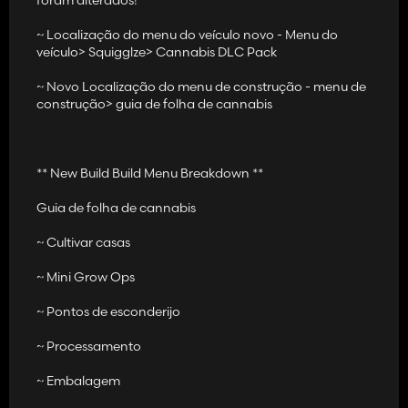
~ Barra de acabamento de cannabis
~ Localização do menu do veículo novo - Menu do
~ Shredder Swath de cannabis - conjunto
veículo> Squigglze> Cannabis DLC Pack
~ O fertilizante Foxfarm também pode ser comprado na loja e
~ Novo Localização do menu de construção - menu de
também usado para todas as plantas para fertilizar campos
construção> guia de folha de cannabis
(apenas fertilizantes líquidos)
~ A vida selvagem fica um pouco louca. Com cannabis que são
apresentados à natureza, mais corvos e veados aparecem!
** New Build Build Menu Breakdown **
~ Veículos e ferramentas personalizados de embalagem de
Guia de folha de cannabis
cannabis -DLC
~ Cultivar casas
~ Objetos manuais do pacote de maconha DLC - bongos de
vidro, tinta spray e muito mais! (A cor do spray de maconha do
~ Mini Grow Ops
cannabis DLC é metade do preço com duas vezes mais alto que
os sprays por lata!
~ Pontos de esconderijo
~ Escalas de fumaça de Squigglze -um lugar onde você pode
~ Processamento
trazer seus ajudantes de camponês com você no final do dia
para relaxar e armazenar sua ferramenta de embalagem de
~ Embalagem
cannabis -dlc. Não se esqueça de trazer sua cadeira de fumaça
com você