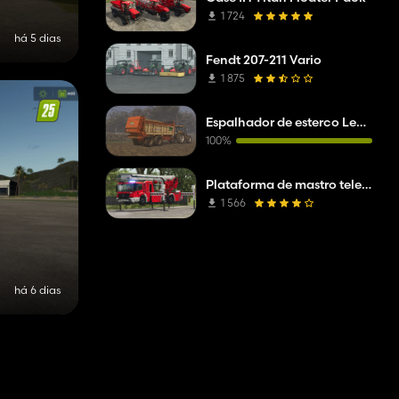
1 724
há 5 dias
Fendt 207-211 Vario
1 875
Espalhador de esterco Leboulch
100%
Plataforma de mastro telescópico Mercedes Benz Econic WISS
1 566
há 6 dias