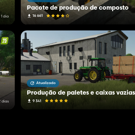
Pacote de produção de composto
16 661
 1 dia
Atualizado
Produção de paletes e caixas vazias
9 341
2 dias