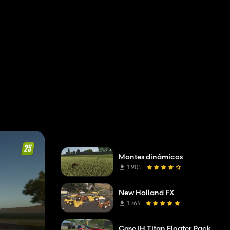
Montes dinâmicos
1 905
New Holland FX
1 764
Case IH Titan Floater Pack