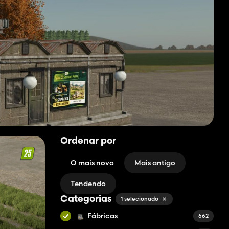
Ordenar por
O mais novo
Mais antigo
Tendendo
Categorias
1 selecionado
Fábricas
662