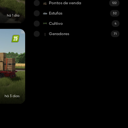
Pontos de venda
122
Estufas
32
há 1 dia
Cultivo
4
Geradores
71
há 3 dias