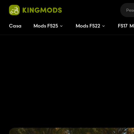
Casa
Mods FS25
Mods FS22
FS
17
M