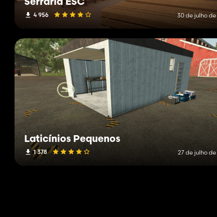
Serraria ESC
4 956
30 de julho de
Laticínios Pequenos
1 378
27 de julho d