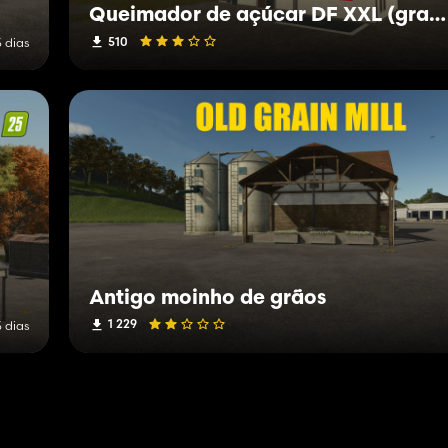
Queimador de açúcar DF ​​XXL (grande fábrica de açúcar industrial)
510
5 dias
Antigo moinho de grãos
1 229
5 dias