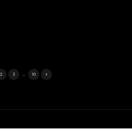
2
3
...
10
Gerenciar cookies