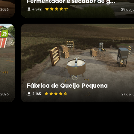
Fermentador e secador de grama de silo
4 542
 2026
29 de j
Fábrica de Queijo Pequena
2 145
e 2026
27 de j