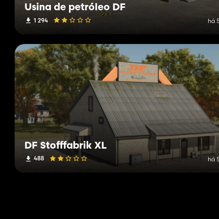
Usina de petróleo DF
1 294
há 
DF Stofffabrik XL
488
há 