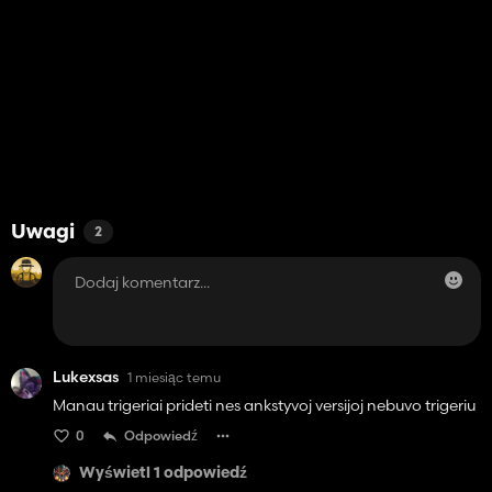
Uwagi
2
Lukexsas
1 miesiąc temu
Manau trigeriai prideti nes ankstyvoj versijoj nebuvo trigeriu
0
Odpowiedź
Wyświetl 1 odpowiedź