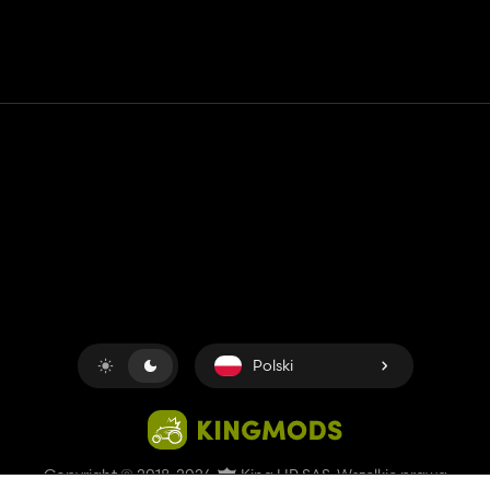
Kontakt
Pomoc
Warunki usługi
Polityka prywatności
Zarządzaj plikami cookie
Polski
Copyright © 2018-2026
King UP SAS
. Wszelkie prawa