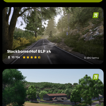
StockbornerHof RLP x4
10 154
6 dni temu