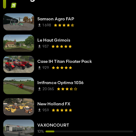
Samson Agro FAP
1 698
Le Haut Grimois
937
Case IH Titan Floater Pack
929
Irrifrance Optima 1036
20 065
New Holland FX
959
VAXONCOURT
10%