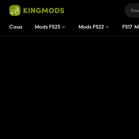
Casa
Mods FS25
Mods FS22
FS
17
M