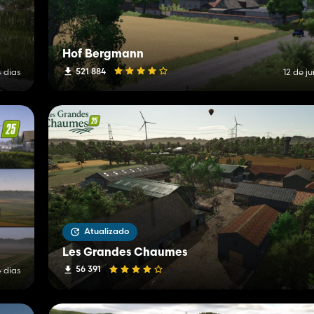
Hof Bergmann
521 884
4 dias
12 de j
Atualizado
Les Grandes Chaumes
56 391
4 dias