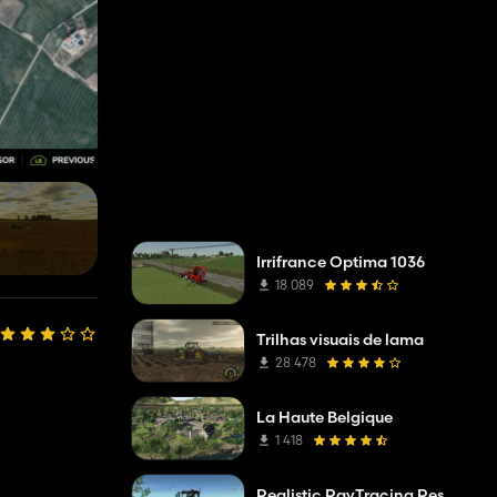
Irrifrance Optima 1036
18 089
Trilhas visuais de lama
28 478
La Haute Belgique
1 418
Realistic RayTracing Reshade Preset