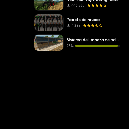
443 588
Pacote de roupas
4 285
Sistema de limpeza de adubo realista
95%