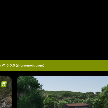
r V1.0.0.0
(sharemods.com)