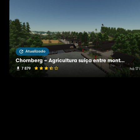
Atualizado
Chornberg – Agricultura suíça entre montanhas e vales
7 879
há 17