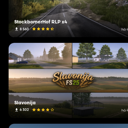
StockbornerHof RLP x4
8 560
há 
Slavonija
6 302
há 