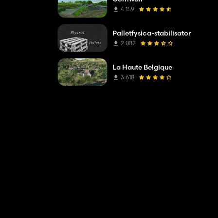
4 159
Palletfysica-stabilisator
2 082
La Haute Belgique
3 618