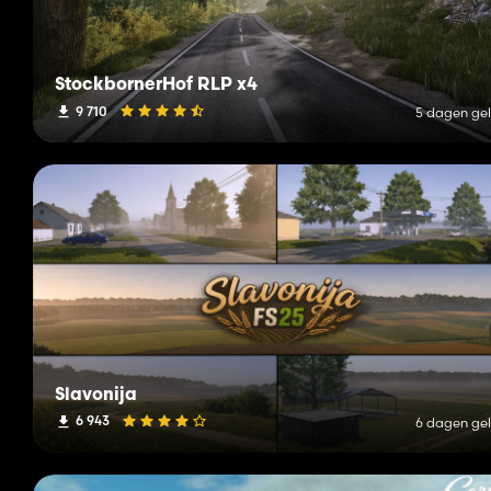
StockbornerHof RLP x4
9 710
5 dagen ge
Slavonija
6 943
6 dagen ge