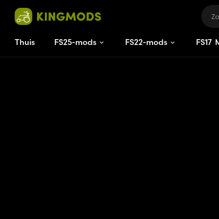
Thuis
FS25-mods
FS22-mods
FS
17