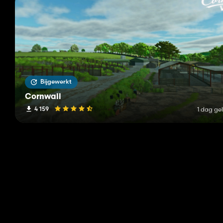
Bijgewerkt
Cornwall
4 159
1 dag ge