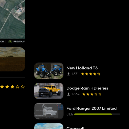
New Holland T6
1 671
Dodge Ram HD series
1 634
Ford Ranger 2007 Limited
81%
Cornwall