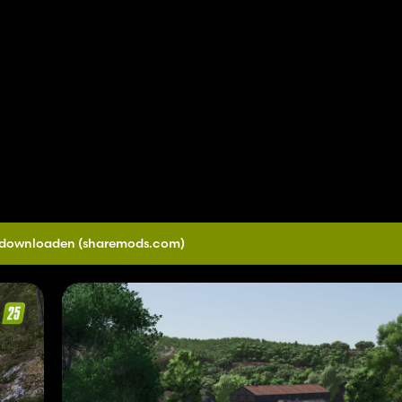
0 downloaden
(sharemods.com)