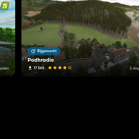
Bijgewerkt
Podhradie
17 565
leden
5 da