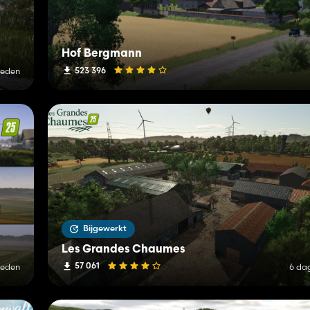
Hof Bergmann
523 396
leden
Bijgewerkt
Les Grandes Chaumes
57 061
leden
6 da