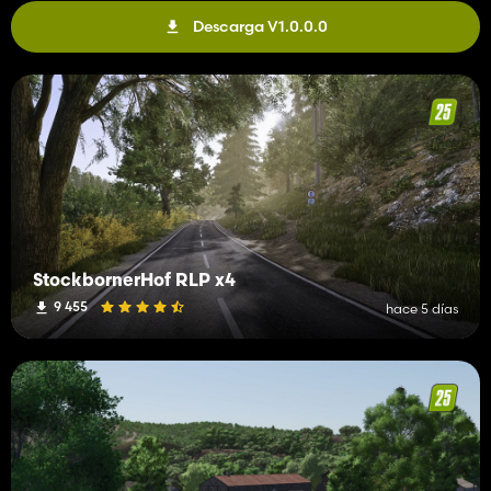
Descarga V1.0.0.0
StockbornerHof RLP x4
9 455
hace 5 días