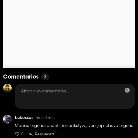
Comentarios
2
Lukexsas
hace 1 mes
Manau trigeriai prideti nes ankstyvoj versijoj nebuvo trigeriu
0
Respuesta