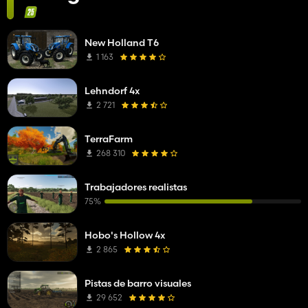
New Holland T6
1 163
Lehndorf 4x
2 721
TerraFarm
268 310
Trabajadores realistas
75%
Hobo's Hollow 4x
2 865
Pistas de barro visuales
29 652