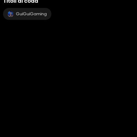
Titoli di coda
GuiGuiGaming