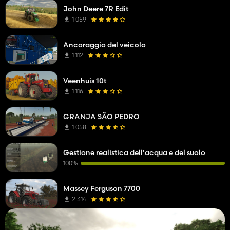
John Deere 7R Edit
1 059
Ancoraggio del veicolo
1 112
Veenhuis 10t
1 116
GRANJA SÃO PEDRO
1 058
Gestione realistica dell'acqua e del suolo
100%
Massey Ferguson 7700
2 314