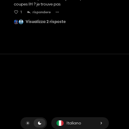
coupes IH ? je trouve pas
1
rispondere
Visualizza 2 risposte
Contatto
Aiuto
Termini di servizio
politica sulla riservatezza
Gestisci i cookie
Italiano