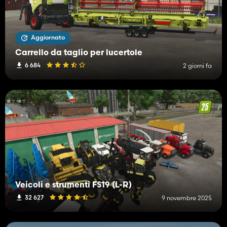
Aggiornato
Carrello da taglio per lucertole
6 684
2 giorni fa
Veicoli e strumenti FS19 (L-R)
32 627
9 novembre 2025