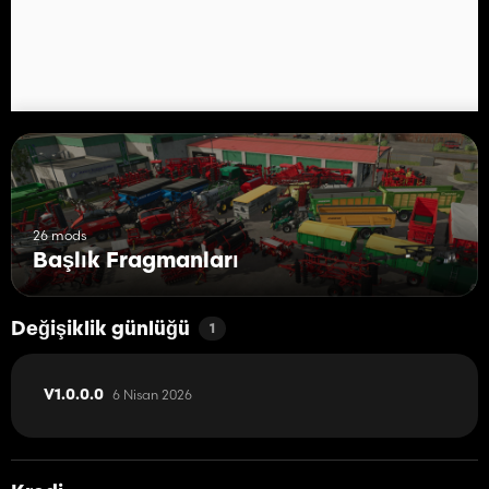
Oyunlarda da temiz giriş yapın
Herkese mutlu DL'ler 😎🚜
26 mods
Başlık Fragmanları
Değişiklik günlüğü
1
6 Nisan 2026
V1.0.0.0