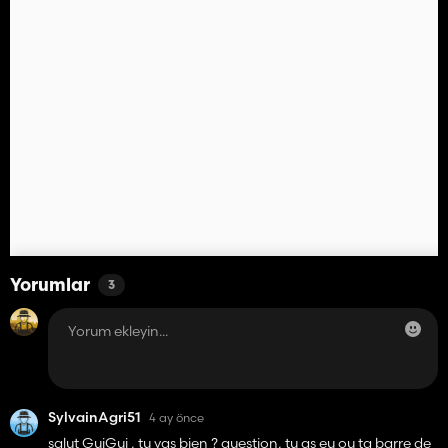
Yorumlar
3
SylvainAgri51
4 ay önce
salut GuiGui , tu vas bien ? question, tu as eu ou ta barre de