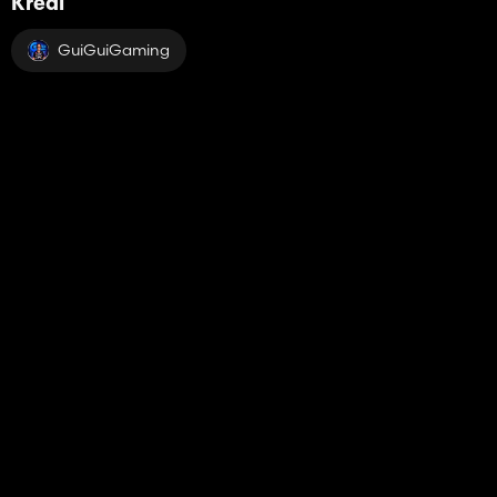
Kredi
GuiGuiGaming