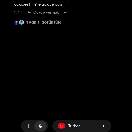
coupes IH ? je trouve pas
1
Cevap vermek
1 yanıtı görüntüle
Temas etmek
Yardım
Hizmet Şartları
Gizlilik Politikası
Çerezleri yönet
Türkçe