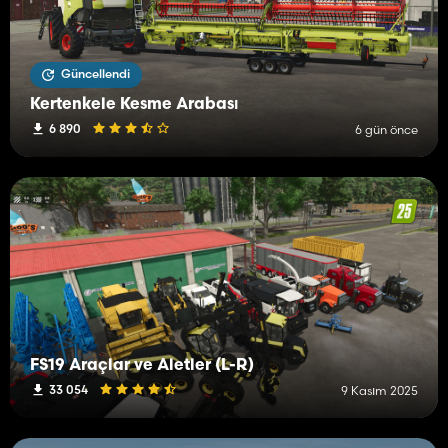
Güncellendi
Kertenkele Kesme Arabası
6 890
6 gün önce
FS19 Araçlar ve Aletler (L-R)
33 054
9 Kasım 2025