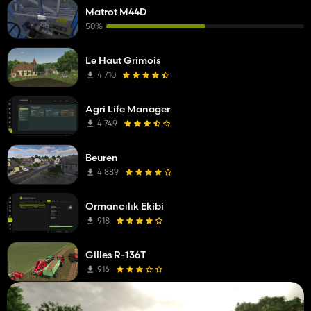
Matrot M44D
50%
Le Haut Grimois
4 710
Agri Life Manager
4 749
Beuren
4 889
Ormancılık Ekibi
918
Gilles R-136T
916