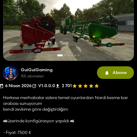
GuiGuiGaming
Abone
105 aboneleri
6 Nisan 2026
V1.0.0.0
2 701
Herkese merhabalar sizlere temel oyunlardan Nardi kesme bar
arabası sunuyorum
kendi zevkime göre değiştirdiğim
🚜üzerinde konfigürasyon yapıldı 🚜
- Fiyat: 7500 €