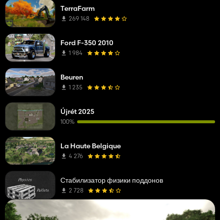
TerraFarm
269 148
Ford F-350 2010
1 984
Beuren
1 235
Újrét 2025
100%
La Haute Belgique
4 276
Стабилизатор физики поддонов
2 728