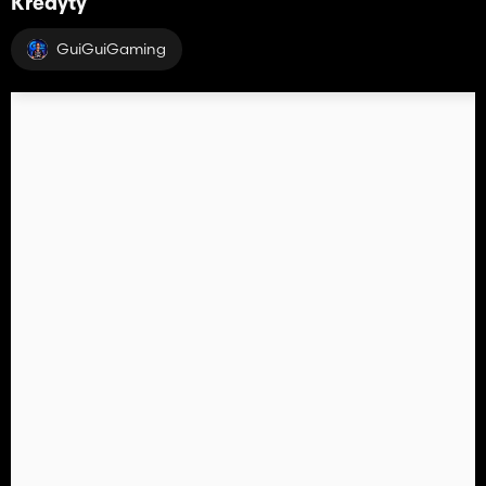
Kredyty
GuiGuiGaming