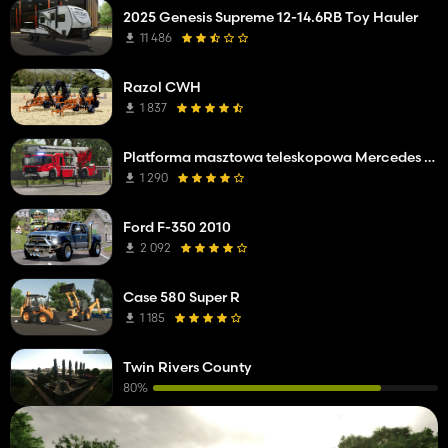
2025 Genesis Supreme 12-14.6RB Toy Hauler
11 486
Razol CWH
1 837
Platforma masztowa teleskopowa Mercedes Benz Econic WISS
1 290
Ford F-350 2010
2 092
Case 580 Super R
1 185
Twin Rivers County
80%