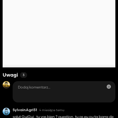
Uwagi
3
SylvainAgri51
4 miesiące temu
salut GuiGui , tu vas bien ? question, tu as eu ou ta barre de