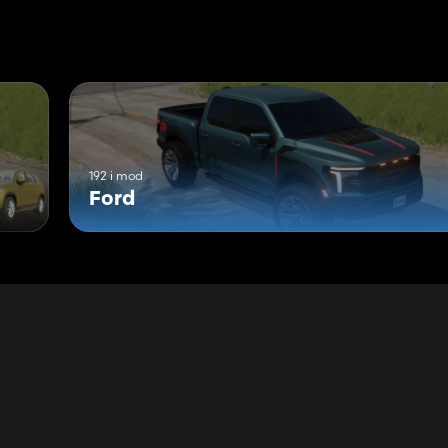
192 i mod
Ford