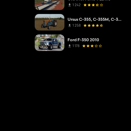
1 242
Ursus C-355, C-355M, C-360
1 258
Ford F-350 2010
1 178