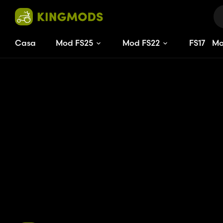
Casa
Mod FS25
Mod FS22
FS
17
M