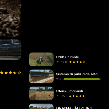
Dark Crumble
2 710
Sistema di pulizia del letame realistico
95%
Utensili manuali
1 221
GRANJA SÃO PEDRO