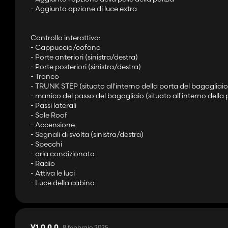
- Aggiunta opzione di luce extra
Controllo interattivo:
- Cappuccio/cofano
- Porte anteriori (sinistra/destra)
- Porte posteriori (sinistra/destra)
- Tronco
- TRUNK STEP (situato all'interno della porta del bagagliaio
- manico del passo del bagagliaio (situato all'interno della
- Passi laterali
- Sole Roof
- Accensione
- Segnali di svolta (sinistra/destra)
- Specchi
- aria condizionata
- Radio
- Attiva le luci
- Luce della cabina
8 febbraio 2025
V1.0.0.0