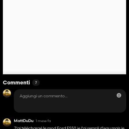
Commenti
7
MattDuDu
1 mese fa
J'ai téléchargé le mod Ford F550 je l'ai rempli d'eau mais je