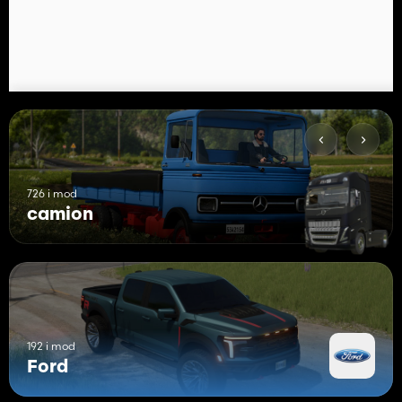
726 i mod
camion
192 i mod
Ford