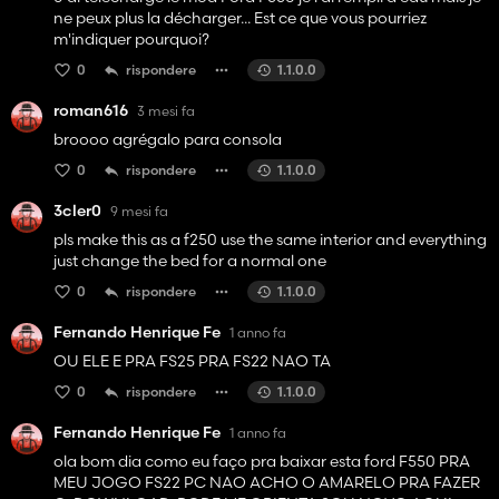
ne peux plus la décharger... Est ce que vous pourriez
m'indiquer pourquoi?
0
rispondere
1.1.0.0
roman616
3 mesi fa
broooo agrégalo para consola
0
rispondere
1.1.0.0
3cler0
9 mesi fa
pls make this as a f250 use the same interior and everything
just change the bed for a normal one
0
rispondere
1.1.0.0
Fernando Henrique Fe
1 anno fa
OU ELE E PRA FS25 PRA FS22 NAO TA
0
rispondere
1.1.0.0
Fernando Henrique Fe
1 anno fa
ola bom dia como eu faço pra baixar esta ford F550 PRA
MEU JOGO FS22 PC NAO ACHO O AMARELO PRA FAZER