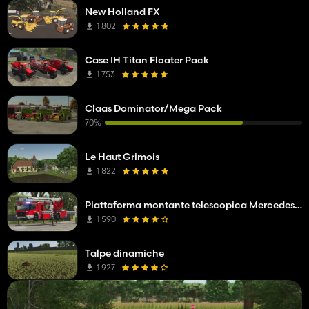
New Holland FX
1 802
Case IH Titan Floater Pack
1 753
Claas Dominator/Mega Pack
70%
Le Haut Grimois
1 822
Piattaforma montante telescopica Mercedes Benz Econic WISS
1 590
Talpe dinamiche
1 927