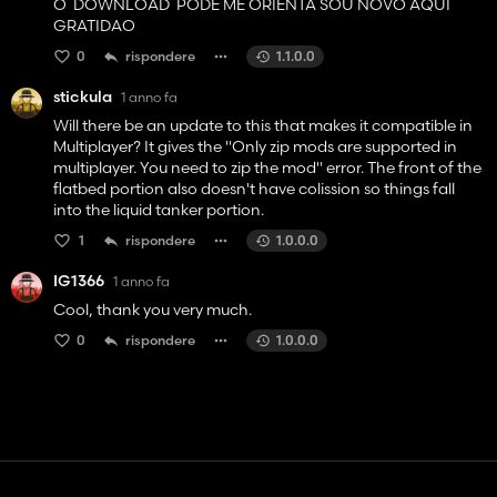
O DOWNLOAD PODE ME ORIENTA SOU NOVO AQUI
GRATIDAO
0
rispondere
1.1.0.0
stickula
1 anno fa
Will there be an update to this that makes it compatible in
Multiplayer? It gives the "Only zip mods are supported in
multiplayer. You need to zip the mod" error. The front of the
flatbed portion also doesn't have colission so things fall
into the liquid tanker portion.
1
rispondere
1.0.0.0
IG1366
1 anno fa
Cool, thank you very much.
0
rispondere
1.0.0.0