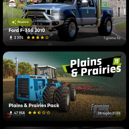
Nuovo
Ford F-350 2010
2 205
1 giorno fa
Plains & Prairies Pack
47 958
28 luglio 2026