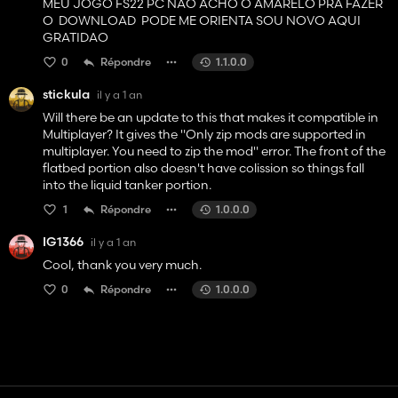
MEU JOGO FS22 PC NAO ACHO O AMARELO PRA FAZER
O DOWNLOAD PODE ME ORIENTA SOU NOVO AQUI
GRATIDAO
0
Répondre
1.1.0.0
stickula
il y a 1 an
Will there be an update to this that makes it compatible in
Multiplayer? It gives the "Only zip mods are supported in
multiplayer. You need to zip the mod" error. The front of the
flatbed portion also doesn't have colission so things fall
into the liquid tanker portion.
1
Répondre
1.0.0.0
IG1366
il y a 1 an
Cool, thank you very much.
0
Répondre
1.0.0.0