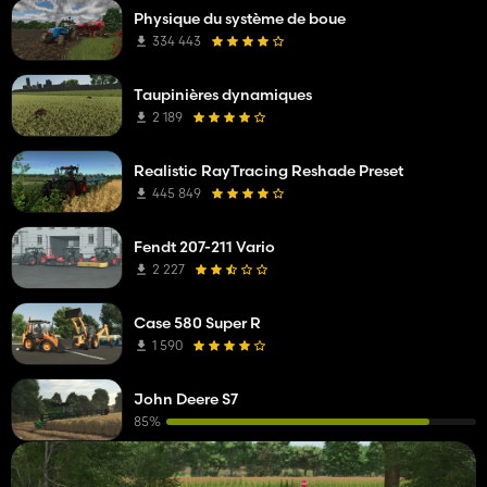
Physique du système de boue
334 443
Taupinières dynamiques
2 189
Realistic RayTracing Reshade Preset
445 849
Fendt 207-211 Vario
2 227
Case 580 Super R
1 590
John Deere S7
85%