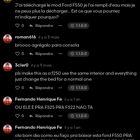
J'ai téléchargé le mod Ford F550 je l'ai rempli d'eau mais je
ne peux plus la décharger... Est ce que vous pourriez
m'indiquer pourquoi?
0
Répondre
1.1.0.0
roman616
il y a 3 mois
broooo agrégalo para consola
0
Répondre
1.1.0.0
3cler0
il y a 9 mois
pls make this as a f250 use the same interior and everything
just change the bed for a normal one
0
Répondre
1.1.0.0
Fernando Henrique Fe
il y a 1 an
OU ELE E PRA FS25 PRA FS22 NAO TA
0
Répondre
1.1.0.0
Fernando Henrique Fe
il y a 1 an
ola bom dia como eu faço pra baixar esta ford F550 PRA