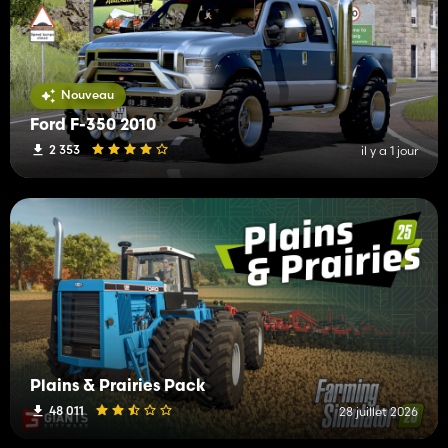
Nouveau
Ford F-350 2010
2 353
il y a 1 jour
Plains & Prairies Pack
48 011
28 juillet 2026