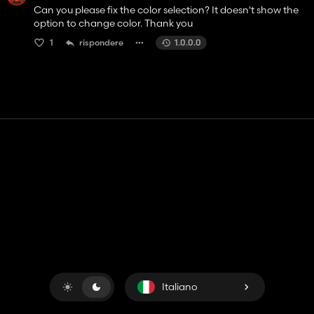
Can you please fix the color selection? It doesn't show the
option to change color. Thank you
1
rispondere
1.0.0.0
Contatto
Aiuto
Termini di servizio
politica sulla riservatezza
Gestisci i cookie
Italiano