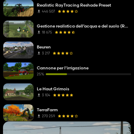
Realistic RayTracing Reshade Preset
446 507
Gestione realistica dell’acqua e del suolo (RWSM)
18 675
Beuren
3 217
Cannone per l'irrigazione
25%
Le Haut Grimois
3 104
TerraFarm
270 259