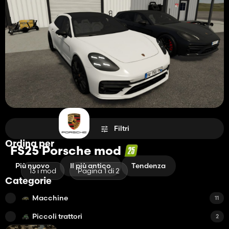
Filtri
Ordina per
FS25 Porsche mod
Più nuovo
Il più antico
Tendenza
13 i mod
Pagina 1 di 2
Categorie
Macchine
11
Piccoli trattori
2