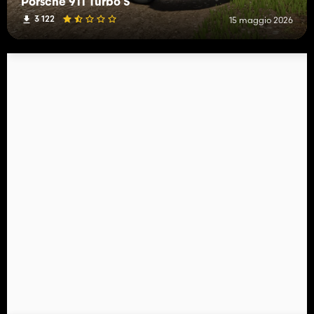
Porsche 911 Turbo S
3 122
15 maggio 2026