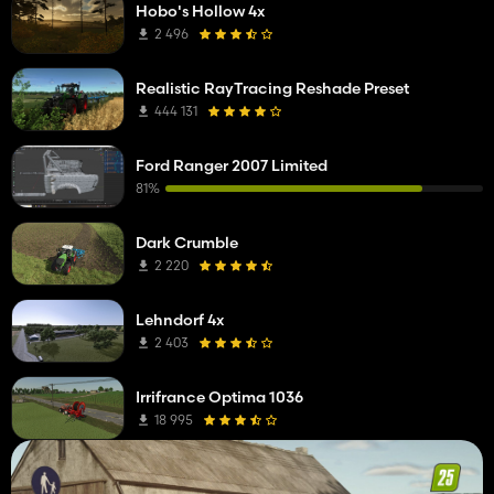
Hobo's Hollow 4x
2 496
Realistic RayTracing Reshade Preset
444 131
Ford Ranger 2007 Limited
81%
Dark Crumble
2 220
Lehndorf 4x
2 403
Irrifrance Optima 1036
18 995