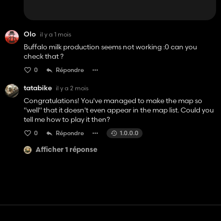
Olo
il y a 1 mois
Buffalo milk production seems not working :0 can you
check that ?
0
Répondre
tatabike
il y a 2 mois
Congratulations! You've managed to make the map so
"well" that it doesn't even appear in the map list. Could you
tell me how to play it then?
0
Répondre
1.0.0.0
Afficher 1 réponse