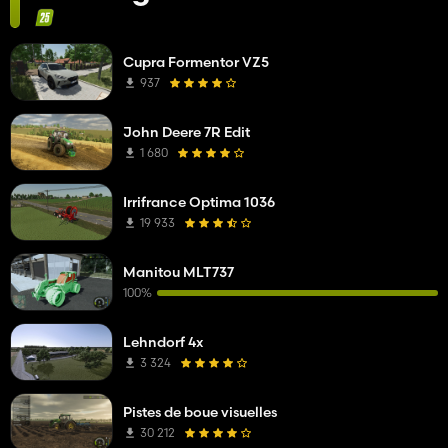
Cupra Formentor VZ5
937
John Deere 7R Edit
1 680
Irrifrance Optima 1036
19 933
Manitou MLT737
100%
Lehndorf 4x
3 324
Pistes de boue visuelles
30 212