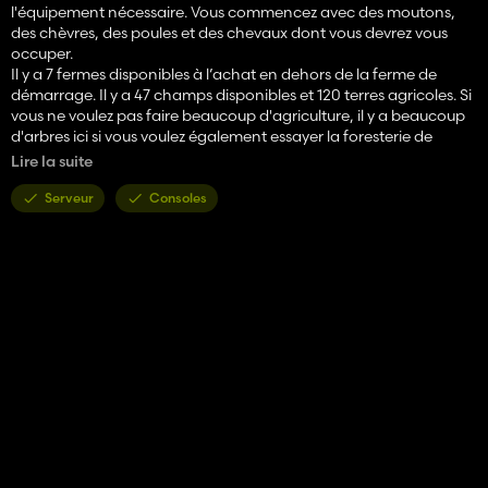
l'équipement nécessaire. Vous commencez avec des moutons,
des chèvres, des poules et des chevaux dont vous devrez vous
occuper.
Il y a 7 fermes disponibles à l’achat en dehors de la ferme de
démarrage. Il y a 47 champs disponibles et 120 terres agricoles. Si
vous ne voulez pas faire beaucoup d'agriculture, il y a beaucoup
d'arbres ici si vous voulez également essayer la foresterie de
montagne.
Lire la suite
Il y a plusieurs points de production et stations de vente sur la
carte.
Serveur
Consoles
Voici une liste des points de production et de vente que l’on peut
trouver :
- Petite boulangerie
- Grande boulangerie
- Menuiserie
- Point de vente/production de produits laitiers
- Marché fermier
- Moulin à grains
- Moulin à huile
- Fabrication de pianos
- Point de vente du super marché
- Scierie
- Filant