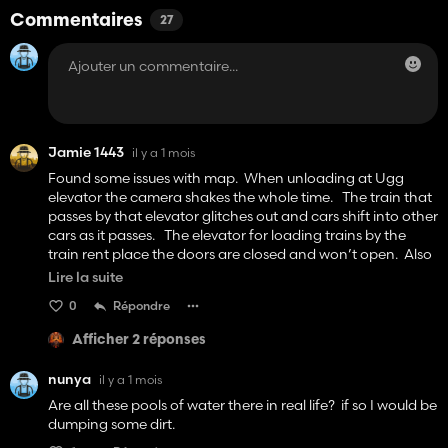
Commentaires
27
Jamie 1443
il y a 1 mois
Found some issues with map. When unloading at Ugg
elevator the camera shakes the whole time. The train that
passes by that elevator glitches out and cars shift into other
cars as it passes. The elevator for loading trains by the
train rent place the doors are closed and won’t open. Also
why did you use mud for roads. When using crop moisture
Lire la suite
or mud mod you can’t even drive on them.
0
Répondre
Afficher 2 réponses
nunya
il y a 1 mois
Are all these pools of water there in real life? if so I would be
dumping some dirt.