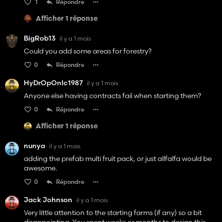
1
Répondre
Afficher 1 réponse
BigRob13
il y a 1 mois
Could you add some areas for forestry?
0
Répondre
HyDrOpOnIc1987
il y a 1 mois
Anyone else having contracts fail when starting them?
0
Répondre
Afficher 1 réponse
nunya
il y a 1 mois
adding the prefab multi fruit pack, or just allfalfa would be
awesome.
0
Répondre
Jack Johnson
il y a 1 mois
Very little attention to the starting farms (if any) so a bit