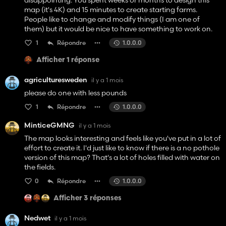
disappointing. You spent weeks or months to design this
map (it's 4K) and 15 minutes to create starting farms.
People like to change and modify things (I am one of
them) but it would be nice to have something to work on.
1
Répondre
1.0.0.0
Afficher 1 réponse
agriculturesweden
il y a 1 mois
please do one with less pounds
1
Répondre
1.0.0.0
MinticeGMNG
il y a 1 mois
The map looks interesting and feels like you've put in a lot of
effort to create it. I'd just like to know if there is a no pothole
version of this map? That's a lot of holes filled with water on
the fields.
0
Répondre
1.0.0.0
Afficher 3 réponses
Nedwet
il y a 1 mois