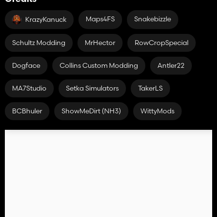
Maps4FS
Snakebizzle
KrazyKanuck
Schultz Modding
MrHector
RowCropSpecial
Dogface
Collins Custom Modding
Antler22
MA7Studio
Setka Simulators
TakerLS
BCBhuler
ShowMeDirt (NH3)
WittyMods