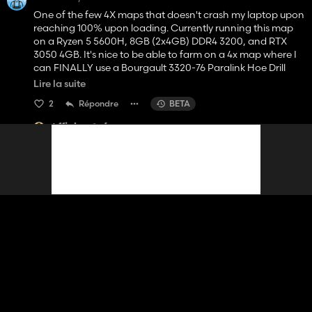
One of the few 4X maps that doesn't crash my laptop upon
reaching 100% upon loading. Currently running this map
on a Ryzen 5 5600H, 8GB (2x4GB) DDR4 3200, and RTX
3050 4GB. It's nice to be able to farm on a 4x map where I
can FINALLY use a Bourgault 3320-76 Paralink Hoe Drill
and a 7950 air cart, plus other LARGE implements and
Lire la suite
equipment. Loving this map so far!!!
2
Répondre
BETA
Afficher 1 réponse
HurtinAlbertan117
il y a 3 mois
The only notes I have are to make all the land buyable
(ditches,roads,creeks) and to make the fences removable
so we can merge fields. Loving the map so far keep it up!
2
Répondre
BETA
Afficher 1 réponse
Bubulosaure
il y a 3 mois
Pretty cool map keep the good work
1
Répondre
BETA