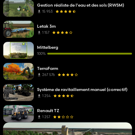
Gestion réaliste de l'eau et des sols (RWSM)
15 953
Letak 3m
1 157
Mittelberg
100%
TerraFarm
267 576
Système de ravitaillement manuel (correctif)
1 254
Renault TZ
1 257