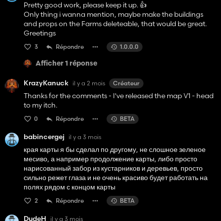
Pretty good work, please keep it up. 👍️
Only thing i wanna mention, maybe make the buildings
and props on the Farms deleteable, that would be great.
Greetings
3
Répondre
1.0.0.0
Afficher 1 réponse
KrazyKanuck
il y a 2 mois
Créateur
Thanks for the comments - I've released the map V1 - head
to my itch.
0
Répondre
BETA
babincergej
il y a 3 mois
края карты я бы сделал по другому, не слошное зеленое
месиво, а например продолжение карты, либо просто
нарисованный забор из кустарников и деревьев, просто
сильно режет глаза и не очень красиво будет работать на
полях рядом с концом карты
2
Répondre
BETA
DudeH
il y a 3 mois