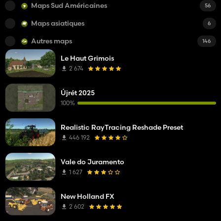
Maps Sud Américaines
56
Maps asiatiques
6
Autres maps
146
Le Haut Grimois
2 674
Újrét 2025
100%
Realistic RayTracing Reshade Preset
446 192
Vale do Juramento
1 627
New Holland FX
2 602