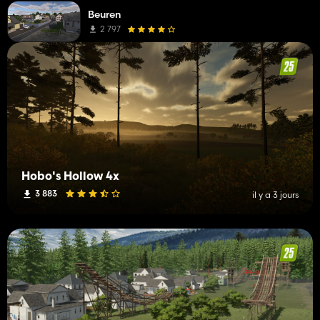
Beuren
2 797
Hobo's Hollow 4x
3 883
il y a 3 jours